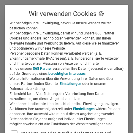
Über uns
Kontakt
Wir verwenden Cookies 🍪
Newsletter
Gespeicherte Beiträge
Wir benötigen Ihre Einwilligung, bevor Sie unsere Website weiter
Suchfeld
besuchen können.
Wir benötigen Ihre Einwilligung, damit wir und unsere 868 Partner
So nutzt GlaxoSmithKline
Cookies und andere Technologien verwenden können, um Ihnen
relevante Inhalte und Werbung zu liefern. Auf diese Weise finanzieren
Webinare, um mit Ärzten in
Suchen
und optimieren wir unsere Website.
Personenbezogene Daten können verarbeitet werden (z. B.
Kontakt zu bleiben
Erkennungsmerkmale, IP-Adressen), z. B. für personalisierte Anzeigen
und Inhalte oder zur Messung von Anzeigen und Inhalten.
Einige unserer
868 Partner
verarbeiten Ihre Daten (jederzeit widerrufbar)
auf der Grundlage eines
berechtigten Interesses
.
Miriam Mirza
23.03.2020
3 Min Lesezeit
Weitere Informationen über die Verwendung Ihrer Daten und über
unsere Partner finden Sie unter
Einstellungen
oder in unserer
Datenschutzerklärung.
Es besteht keine Verpflichtung, der Verarbeitung Ihrer Daten
zuzustimmen, um dieses Angebot zu nutzen.
Wir können bestimmte Inhalte nicht ohne Ihre Einwilligung anzeigen.
Sie können Ihre Auswahl jederzeit unter
Einstellungen
widerrufen oder
anpassen. Ihre Auswahl wird nur auf dieses Angebot angewendet.
Bitte beachten Sie, dass aufgrund individueller Einstellungen
möglicherweise nicht alle Funktionen der Website verfügbar sind.