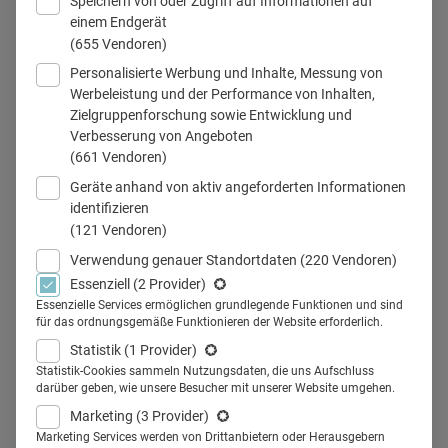
Speichern von oder Zugriff auf Informationen auf
einem Endgerät
(655 Vendoren)
Personalisierte Werbung und Inhalte, Messung von
webinar_GSK
Werbeleistung und der Performance von Inhalten,
Zielgruppenforschung sowie Entwicklung und
Verbesserung von Angeboten
(661 Vendoren)
Teilen
Geräte anhand von aktiv angeforderten Informationen
identifizieren
(121 Vendoren)
Das Coronavirus hat zur Absage zahlreicher
Verwendung genauer Standortdaten
(220 Vendoren)
Veranstaltungen geführt, die Menschen arbeiten im
Essenziell
(2 Provider)
Homeoffice und das öffentliche Leben ist nahezu zum
Essenzielle Services ermöglichen grundlegende Funktionen und sind
für das ordnungsgemäße Funktionieren der Website erforderlich.
Erliegen gekommen. Dr. Elisabeth Moser, Senior Manager
Statistik
(1 Provider)
Multichannel Marketing, MCM Lead Vaccines,
Statistik-Cookies sammeln Nutzungsdaten, die uns Aufschluss
GlaxoSmithKline GmbH & Co. KG, berichtet im Interview,
darüber geben, wie unsere Besucher mit unserer Website umgehen.
wie ihr Unternehmen Webinare nutzt, um gerade jetzt mit
Marketing
(3 Provider)
Marketing Services werden von Drittanbietern oder Herausgebern
Ärzten in Kontakt zu bleiben.