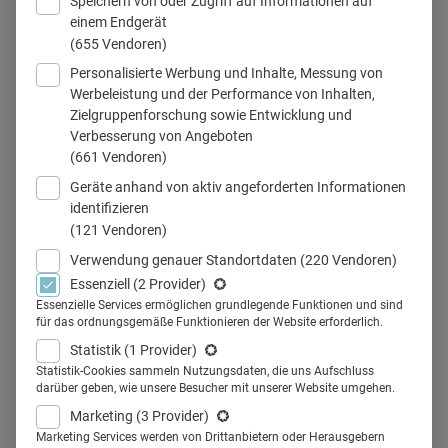
Speichern von oder Zugriff auf Informationen auf
einem Endgerät
Google
(655 Vendoren)
Personalisierte Werbung und Inhalte, Messung von
Werbeleistung und der Performance von Inhalten,
Zielgruppenforschung sowie Entwicklung und
Teilen
Verbesserung von Angeboten
(661 Vendoren)
Geräte anhand von aktiv angeforderten Informationen
Amazon hat es getan und nun tut Google es auch: Der
identifizieren
(121 Vendoren)
Suchmaschinengigant ist dabei, seine Aktivitäten auf dem
Gesundheitsmarkt auszuweiten. Kürzlich wurde bekannt,
Verwendung genauer Standortdaten
(220 Vendoren)
Essenziell
(2 Provider)
dass der Großkonzern den Fitness-Tracker-Hersteller Fitbit
Essenzielle Services ermöglichen grundlegende Funktionen und sind
übernehmen will.
für das ordnungsgemäße Funktionieren der Website erforderlich.
Diese Entwicklung überrascht nicht. Googles
Statistik
(1 Provider)
Mutterkonzern
Alphabet
hat in den letzten sechs Jahren
Statistik-Cookies sammeln Nutzungsdaten, die uns Aufschluss
darüber geben, wie unsere Besucher mit unserer Website umgehen.
bereits zwei Pharmaunternehmen gegründet: 2013 war es
Marketing
(3 Provider)
Calico
, eine Firma, die sich auf die Forschung und
Marketing Services werden von Drittanbietern oder Herausgebern