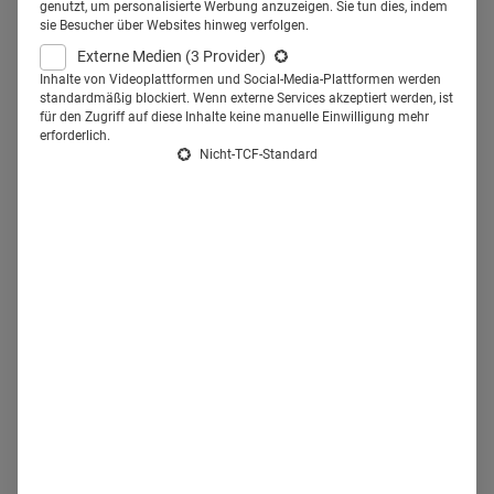
Therapieentwicklungen im Bereich der altersbedingten
genutzt, um personalisierte Werbung anzuzeigen. Sie tun dies, indem
sie Besucher über Websites hinweg verfolgen.
Krankheiten spezialisiert hat. Zwei Jahre später gründete
Externe Medien
(3 Provider)
Alphabet dann
Verily
Life
Sciences
(zuvor Google
Inhalte von Videoplattformen und Social-Media-Plattformen werden
standardmäßig blockiert. Wenn externe Services akzeptiert werden, ist
Life
Sciences
). Beide Pharmaunternehmen kooperieren
für den Zugriff auf diese Inhalte keine manuelle Einwilligung mehr
wiederum mit anderen Pharmaunternehmen. So hatte sich
erforderlich.
Nicht-TCF-Standard
Verily
2016 mit
GlaxoSmithKline
zusammengetan, um das
neue Pharmaunternehmen
Galvani
Bioelectronics
für die
Entwicklung von "
bioelektronischen
Arzneimitteln" zu
gründen. Den Vorsitz der neuen Firma hat der ehemalige
Leiter des globalen Impfstoffgeschäfts von
GlaxoSmithKline
.
Das sind die Alphabet-Unternehmen