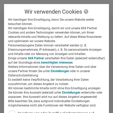
Über uns
Kontakt
Wir verwenden Cookies 🍪
Newsletter
Gespeicherte Beiträge
Wir benötigen Ihre Einwilligung, bevor Sie unsere Website weiter
Suchfeld
besuchen können.
Wir benötigen Ihre Einwilligung, damit wir und unsere 868 Partner
Google dringt weiter in
Cookies und andere Technologien verwenden können, um Ihnen
relevante Inhalte und Werbung zu liefern. Auf diese Weise finanzieren
Healthcare-Markt ein
Suchen
und optimieren wir unsere Website.
Personenbezogene Daten können verarbeitet werden (z. B.
Erkennungsmerkmale, IP-Adressen), z. B. für personalisierte Anzeigen
Miriam Mirza
und Inhalte oder zur Messung von Anzeigen und Inhalten.
17.12.2019
2 Min Lesezeit
Einige unserer
868 Partner
verarbeiten Ihre Daten (jederzeit widerrufbar)
auf der Grundlage eines
berechtigten Interesses
.
Weitere Informationen über die Verwendung Ihrer Daten und über
unsere Partner finden Sie unter
Einstellungen
oder in unserer
Datenschutzerklärung.
Es besteht keine Verpflichtung, der Verarbeitung Ihrer Daten
zuzustimmen, um dieses Angebot zu nutzen.
Wir können bestimmte Inhalte nicht ohne Ihre Einwilligung anzeigen.
Sie können Ihre Auswahl jederzeit unter
Einstellungen
widerrufen oder
anpassen. Ihre Auswahl wird nur auf dieses Angebot angewendet.
Bitte beachten Sie, dass aufgrund individueller Einstellungen
möglicherweise nicht alle Funktionen der Website verfügbar sind.