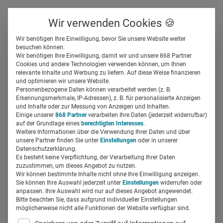
Über uns
Kontakt
Wir verwenden Cookies 🍪
Newsletter
Gespeicherte Beiträge
Wir benötigen Ihre Einwilligung, bevor Sie unsere Website weiter
Suchfeld
besuchen können.
Wir benötigen Ihre Einwilligung, damit wir und unsere 868 Partner
Aus Janssen wird Johnson &
Cookies und andere Technologien verwenden können, um Ihnen
relevante Inhalte und Werbung zu liefern. Auf diese Weise finanzieren
Johnson Innovative
Suchen
und optimieren wir unsere Website.
Personenbezogene Daten können verarbeitet werden (z. B.
Medicine – und jetzt?
Erkennungsmerkmale, IP-Adressen), z. B. für personalisierte Anzeigen
und Inhalte oder zur Messung von Anzeigen und Inhalten.
Einige unserer
868 Partner
verarbeiten Ihre Daten (jederzeit widerrufbar)
auf der Grundlage eines
berechtigten Interesses
.
Regine Marxen
18.06.2024
4 Min Lesezeit
Weitere Informationen über die Verwendung Ihrer Daten und über
unsere Partner finden Sie unter
Einstellungen
oder in unserer
Datenschutzerklärung.
Es besteht keine Verpflichtung, der Verarbeitung Ihrer Daten
zuzustimmen, um dieses Angebot zu nutzen.
Wir können bestimmte Inhalte nicht ohne Ihre Einwilligung anzeigen.
Sie können Ihre Auswahl jederzeit unter
Einstellungen
widerrufen oder
anpassen. Ihre Auswahl wird nur auf dieses Angebot angewendet.
Bitte beachten Sie, dass aufgrund individueller Einstellungen
möglicherweise nicht alle Funktionen der Website verfügbar sind.