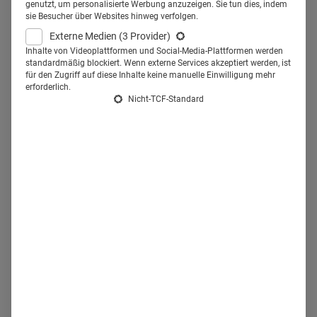
genutzt, um personalisierte Werbung anzuzeigen. Sie tun dies, indem
am 12. Juni 2024 gestartet haben. Seit diesem Tag treten
sie Besucher über Websites hinweg verfolgen.
wir auch extern als Johnson & Johnson auf – mit Namen,
Externe Medien
(3 Provider)
Logo und neuer Brand-Architecture. In Ausnahmefällen, in
Inhalte von Videoplattformen und Social-Media-Plattformen werden
standardmäßig blockiert. Wenn externe Services akzeptiert werden, ist
denen eine Abgrenzung vom weiteren J&J-
für den Zugriff auf diese Inhalte keine manuelle Einwilligung mehr
erforderlich.
Geschäftsbereich J&J MedTech geboten ist, werden wir
Nicht-TCF-Standard
den Namen Johnson & Johnson Innovative Medicine
verwenden. Das ist zum Beispiel auf unserer Website und
unseren Social-Media-Kanälen der Fall. Auf diese Weise
ermöglichen wir eine klare Zuordnung der ggf. parallelen
Auftritte der beiden Geschäftsbereiche.
"Im Zuge unserer Kommunikation
am 12. Juni haben wir unter
anderem auch Ärzt:innen und
Fachgruppen über die Umstellung