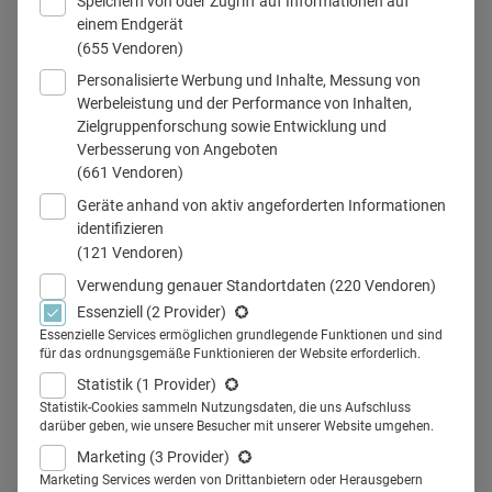
Speichern von oder Zugriff auf Informationen auf
einem Endgerät
(655 Vendoren)
Personalisierte Werbung und Inhalte, Messung von
Werbeleistung und der Performance von Inhalten,
Zielgruppenforschung sowie Entwicklung und
Verbesserung von Angeboten
Teilen
(661 Vendoren)
Geräte anhand von aktiv angeforderten Informationen
Seit 1961 ist Janssen Teil von Johnson & Johnson. Jetzt
identifizieren
(121 Vendoren)
ist der Name Geschichte. Markus Hardenbicker, Senior
Verwendung genauer Standortdaten
(220 Vendoren)
Director & Geschäftsleitung Communication & Public
Essenziell
(2 Provider)
Affairs bei Johnson & Johnson Innovative Medicine, über
Essenzielle Services ermöglichen grundlegende Funktionen und sind
Ziele und Herausforderungen.
für das ordnungsgemäße Funktionieren der Website erforderlich.
Health Relations: Aus Janssen wird Johnson & Johnson
Statistik
(1 Provider)
Statistik-Cookies sammeln Nutzungsdaten, die uns Aufschluss
Innovative Medicine. Was bedeutet das konkret?
Markus
darüber geben, wie unsere Besucher mit unserer Website umgehen.
Hardenbicker
: Die Implementierung unseres neuen
Marketing
(3 Provider)
Markenauftritts ist ein Prozess, den wir nach extern offiziell
Marketing Services werden von Drittanbietern oder Herausgebern