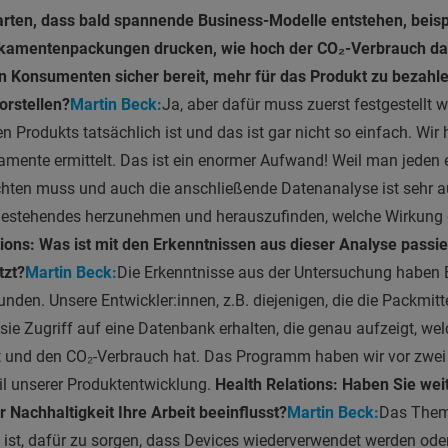
arten, dass bald spannende Business-Modelle entstehen, beis
kamentenpackungen drucken, wie hoch der CO₂
-Verbrauch daf
n Konsumenten sicher bereit, mehr für das Produkt zu bezahle
orstellen?
Martin Beck:
Ja, aber dafür muss zuerst festgestellt 
n Produkts tatsächlich ist und das ist gar nicht so einfach. Wir
ente ermittelt. Das ist ein enormer Aufwand! Weil man jeden 
chten muss und auch die anschließende Datenanalyse ist sehr a
s Bestehendes herzunehmen und herauszufinden, welche Wirkung 
ions: Was ist mit den Erkenntnissen aus dieser Analyse passie
tzt?
Martin Beck:
Die Erkenntnisse aus der Untersuchung haben 
den. Unsere Entwickler:innen, z.B. diejenigen, die die Packmitte
 sie Zugriff auf eine Datenbank erhalten, die genau aufzeigt, we
t und den CO₂-Verbrauch hat. Das Programm haben wir vor zwei 
il unserer Produktentwicklung.
Health Relations: Haben Sie weit
 Nachhaltigkeit Ihre Arbeit beeinflusst?
Martin Beck:
Das Thema
el ist, dafür zu sorgen, dass Devices wiederverwendet werden ode