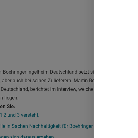
oehringer Ingelheim Deutschland setzt sich seit langem für me
aber auch bei seinen Zulieferern. Martin Beck, Koordinator für
 Deutschland, berichtet im Interview, welche Maßnahmen seine F
n liegen.
en Sie:
,2 und 3 versteht,
le in Sachen Nachhaltigkeit für Boehringer spannend sind,
gen sich daraus ergeben