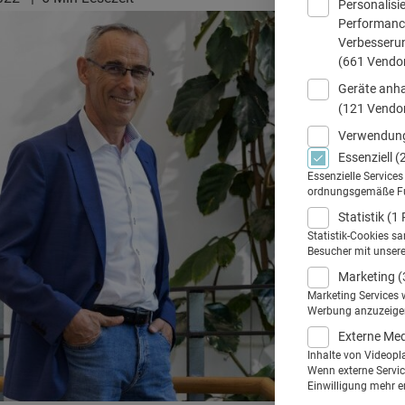
Personalisi
Performance
Verbesseru
(661 Vendo
Geräte anha
(121 Vendo
Verwendung
Essenziell
(
Essenzielle Service
ordnungsgemäße Funk
Statistik
(1 
Statistik-Cookies s
Besucher mit unser
Marketing
(
Marketing Services 
Werbung anzuzeigen.
Externe Me
Inhalte von Videopl
Wenn externe Service
Einwilligung mehr er