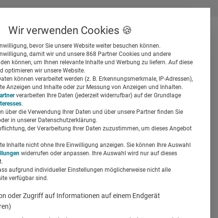
Wir verwenden Cookies 🍪
inwilligung, bevor Sie unsere Website weiter besuchen können.
inwilligung, damit wir und unsere 868 Partner Cookies und andere
er
en können, um Ihnen relevante Inhalte und Werbung zu liefern. Auf diese
d optimieren wir unsere Website.
ten können verarbeitet werden (z. B. Erkennungsmerkmale, IP-Adressen),
ierte Anzeigen und Inhalte oder zur Messung von Anzeigen und Inhalten.
artner
verarbeiten Ihre Daten (jederzeit widerrufbar) auf der Grundlage
nteresses
.
n über die Verwendung Ihrer Daten und über unsere Partner finden Sie
Suchen
der in unserer Datenschutzerklärung.
pflichtung, der Verarbeitung Ihrer Daten zuzustimmen, um dieses Angebot
 Sachen
 Inhalte nicht ohne Ihre Einwilligung anzeigen. Sie können Ihre Auswahl
stischen
ellungen
widerrufen oder anpassen. Ihre Auswahl wird nur auf dieses
.
ass aufgrund individueller Einstellungen möglicherweise nicht alle
te verfügbar sind.
on oder Zugriff auf Informationen auf einem Endgerät
ren)