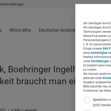
cherte Beiträge
Wir benötigen Ihre E
Wir benötigen Ihre E
s
Who’s Who
Deutscher Ärzteverlag
Whitepap
Technologien verwend
Weise finanzieren un
Personenbezogene Da
z. B. für personalis
Einige unserer
868 P
eines
berechtigten I
Weitere Informatione
unter
Einstellungen
o
Es besteht keine Ver
k, Boehringer Ingelheim: „In
zu nutzen.
Wir können bestimmte
keit braucht man einen holi
jederzeit unter
Einst
Angebot angewendet
Bitte beachten Sie, d
Funktionen der Websi
Speichern v
(655 Vendo
2022
|
6 Min Lesezeit