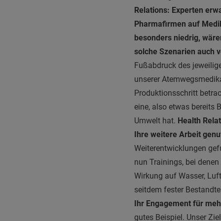
Relations: Experten erw
Pharmafirmen auf Medi
besonders niedrig, wäre
solche Szenarien auch v
Fußabdruck des jeweilige
unserer Atemwegsmedikam
Produktionsschritt betra
eine, also etwas bereit
Umwelt hat.
Health Relat
Ihre weitere Arbeit genu
Weiterentwicklungen gefun
nun Trainings, bei denen
Wirkung auf Wasser, Luf
seitdem fester Bestandte
Ihr Engagement für mehr
gutes Beispiel. Unser Zi