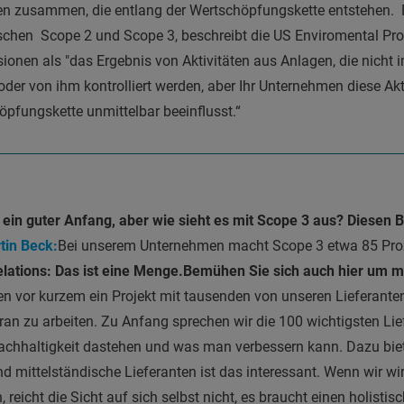
en zusammen, die entlang der Wertschöpfungskette entstehen. F
chen Scope 2 und Scope 3, beschreibt die US Enviromental Pro
onen als "das Ergebnis von Aktivitäten aus Anlagen, die nicht i
er von ihm kontrolliert werden, aber Ihr Unternehmen diese Akt
öpfungskette unmittelbar beeinflusst.“
t ein guter Anfang, aber wie sieht es mit Scope 3 aus? Diesen 
tin Beck:
Bei unserem Unternehmen macht Scope 3 etwa 85 Pro
lations: Das ist eine Menge.
Bemühen Sie sich auch hier um m
en vor kurzem ein Projekt mit tausenden von unseren Lieferanten
n zu arbeiten. Zu Anfang sprechen wir die 100 wichtigsten Lief
Nachhaltigkeit dastehen und was man verbessern kann. Dazu bie
nd mittelständische Lieferanten ist das interessant. Wenn wir wir
 reicht die Sicht auf sich selbst nicht, es braucht einen holistis