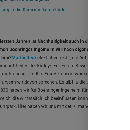
ngang in die Kommunikaten findet.
 letzten Jahren ist Nachhaltigkeit auch in der Pharmaindustri
men Boehringer Ingelheim will nach eigenen Angaben bis 2030
ichen?
Martin Beck:
Sie haben recht, die Aufmerksamkeit für da
 nur auf Seiten der Fridays For Future-Bewegung, sondern auch be
harmabranche. Um Ihre Frage zu beantworten, müssen wir zunäch
en, wenn wir davon sprechen. Es gibt ja die Unterteilung in Scop
 2030 haben wir für Boehringer Ingelheim für Scope 1 und Scope 2
eich, die wir tatsächlich beeinflussen können, wie unsere Energ
hrpark. Hier haben wir uns mit der Klimaneutralität bis in acht 