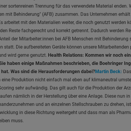
er sortenreinen Trennung für das verwendete Material enden. W
hen mit Behinderung" (AFB) zusammen. Das Unternehmen erhäl
s arbeitet mit den Materialien weiter, die noch genutzt werden 
den Reste fachgerecht und korrekt getrennt. Dadurch werden Re
nteil der Mitarbeiter:innen bei AFB Menschen mit Behinderung si
on statt. Die aufbereiteten Geräte können unsere Mitarbeitenden 
und wird gerne genutzt.
Health Relations: Kommen wir noch ei
Sie haben einige Maßnahmen beschrieben, die Boehringer Ing
n hat. Was sind die Herausforderungen dabei?
Martin Beck:
Das 
eine Produktion nicht einfach mal eben auf klimaneutral umstell
coring sehr aufwändig. Das gilt auch für die Produktion der Arzn
aufen nämlich in der Herstellung über eine Anlage. Diese nun in
nanderzunehmen und an einzelnen Stellschrauben zu drehen, ist
ntwicklung in diese Richtung weitergeht und dass man als Pha
eiben muss.