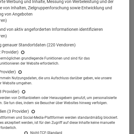
erte Werbung und Inhalte, Messung von Werbeleistung und der
 von Inhalten, Zielgruppenforschung sowie Entwicklung und
ng von Angeboten
ren)
nd von aktiv angeforderten Informationen identifizieren
ren)
 genauer Standortdaten
(220 Vendoren)
2 Provider)
s ermöglichen grundlegende Funktionen und sind für das
tionieren der Website erforderlich.
Provider)
ammeln Nutzungsdaten, die uns Aufschluss darüber geben, wie unsere
er Website umgehen.
3 Provider)
werden von Drittanbietern oder Herausgebern genutzt, um personalisierte
 Sie tun dies, indem sie Besucher über Websites hinweg verfolgen.
dien
(3 Provider)
attformen und Social-Media-Plattformen werden standardmäßig blockiert.
s akzeptiert werden, ist für den Zugriff auf diese Inhalte keine manuelle
forderlich.
Nicht-TCF-Standard