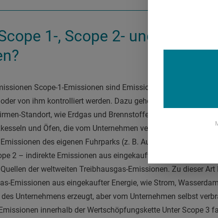
Scope 1-, Scope 2- und Scope 3
en?
missionen Scope-1-Emissionen sind Emissionen, deren Ursache d
oder von ihm kontrolliert werden. Dazu gehören etwa Emission
irmen-Standort, wie Erdgas und Brennstoffe, Kühlmittel, sowie 
M
zkesseln und Öfen, die vom Unternehmen verantwortet oder kontro
Emissionen des eigenen Fuhrparks (z. B. Autos, Lieferwagen, Lkw
pe 2 – indirekte Emissionen aus eingekaufter Energie Scope 2
n Quellen der weltweiten Treibhausgas-Emissionen. Zu dieser Ar
gas-Emissionen aus eingekaufter Energie, wie Strom, Wasserda
lb des Unternehmens erzeugt, aber vom Unternehmen selbst verb
 Emissionen innerhalb der Wertschöpfungskette Unter Scope 3 f