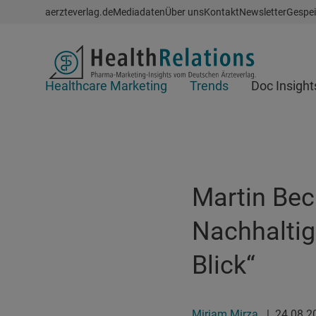
Schnellzugriff
aerzteverlag.de
Mediadaten
Über uns
Kontakt
Newsletter
Gespei
Header
Healthcare Marketing
Trends
Doc Insight
Suchfeld
Martin Bec
Nachhaltig
Blick“
Miriam Mirza
|
24.08.