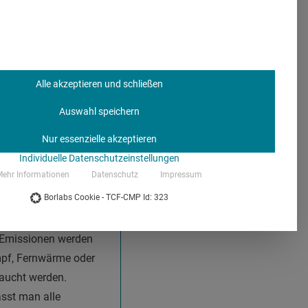
-
Alle akzeptieren und schließen
Auswahl speichern
irekt bei einem
Nur essenzielle akzeptieren
en aus
Individuelle Datenschutzeinstellungen
Emissionen durch
ehr Informationen
Datenschutz
Impressum
lliert werden. Unter
Borlabs Cookie - TCF-CMP Id: 323
, Helikopter für
-Emissionen gehören
t Emissionen werden
mpf, Fernwärme oder
raucht werden.
asst man alle