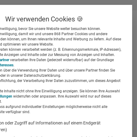
Wir verwenden Cookies 🍪
inwilligung, bevor Sie unsere Website weiter besuchen können.
inwilligung, damit wir und unsere 868 Partner Cookies und andere
er
en können, um Ihnen relevante Inhalte und Werbung zu liefern. Auf diese
d optimieren wir unsere Website.
ten können verarbeitet werden (z. B. Erkennungsmerkmale, IP-Adressen),
ierte Anzeigen und Inhalte oder zur Messung von Anzeigen und Inhalten.
artner
verarbeiten Ihre Daten (jederzeit widerrufbar) auf der Grundlage
nteresses
.
n über die Verwendung Ihrer Daten und über unsere Partner finden Sie
Suchen
der in unserer Datenschutzerklärung.
pflichtung, der Verarbeitung Ihrer Daten zuzustimmen, um dieses Angebot
e
 Inhalte nicht ohne Ihre Einwilligung anzeigen. Sie können Ihre Auswahl
ellungen
widerrufen oder anpassen. Ihre Auswahl wird nur auf dieses
.
ass aufgrund individueller Einstellungen möglicherweise nicht alle
te verfügbar sind.
on oder Zugriff auf Informationen auf einem Endgerät
ren)