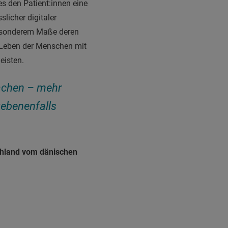
es den Patient:innen eine
licher digitaler
besonderem Maße deren
s Leben der Menschen mit
eisten.
machen – mehr
gebenenfalls
schland vom dänischen