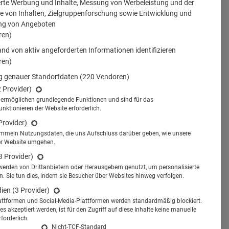
erte Werbung und Inhalte, Messung von Werbeleistung und der
 von Inhalten, Zielgruppenforschung sowie Entwicklung und
ng von Angeboten
ren)
nd von aktiv angeforderten Informationen identifizieren
ren)
 genauer Standortdaten
(220 Vendoren)
2 Provider)
s ermöglichen grundlegende Funktionen und sind für das
tionieren der Website erforderlich.
Provider)
ammeln Nutzungsdaten, die uns Aufschluss darüber geben, wie unsere
er Website umgehen.
3 Provider)
werden von Drittanbietern oder Herausgebern genutzt, um personalisierte
 Sie tun dies, indem sie Besucher über Websites hinweg verfolgen.
dien
(3 Provider)
attformen und Social-Media-Plattformen werden standardmäßig blockiert.
s akzeptiert werden, ist für den Zugriff auf diese Inhalte keine manuelle
forderlich.
Nicht-TCF-Standard