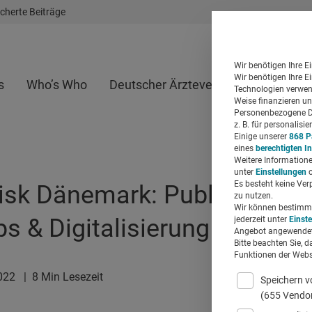
cherte Beiträge
Wir benötigen Ihre E
Wir benötigen Ihre E
s
Who’s Who
Deutscher Ärzteverlag
Whitepap
Technologien verwend
Weise finanzieren un
Personenbezogene Da
z. B. für personalis
Einige unserer
868 P
eines
berechtigten I
Weitere Informatione
unter
Einstellungen
o
Es besteht keine Ver
sk Dänemark: Public Privat
zu nutzen.
Wir können bestimmte
s & Digitalisierung
jederzeit unter
Einst
Angebot angewendet
Bitte beachten Sie, d
Funktionen der Websi
2022
|
8 Min Lesezeit
Speichern v
(655 Vendo