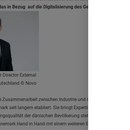
das in Bezug auf die
Digitalisierung des Gesundheitswesens a
 Director External
eutschland © Novo
e Zusammenarbeit zwischen Industrie und öffentlicher Hand in 
mark seit langem etabliert. Sie bringt Expertise aus beiden Ber
ungsqualität der dänischen Bevölkerung stetig zu verbessern. Die
änemark Hand in Hand mit einem weiteren Entwicklungsbereich, 