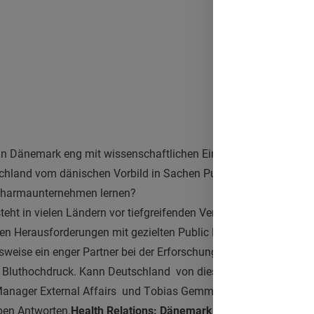
in Dänemark eng mit wissenschaftlichen Einrichtungen bei der 
chland vom dänischen Vorbild in Sachen Public Private Partner
Pharmaunternehmen lernen?
ht in vielen Ländern vor tiefgreifenden Veränderungen. In Dän
 Herausforderungen mit gezielten Public Private Partnership
sweise ein enger Partner bei der Erforschung verschiedener Zivi
d Bluthochdruck. Kann Deutschland von diesen Erfahrungen prof
anager External Affairs und T
obias Gemmel, Senior Director Ex
ben Antworten.
Health Relations: Dänemark hat eine lange Tradit