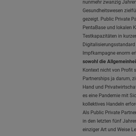
nunmehr zwanzig Jahren e
Gesundheitswesen zielfüh
gezeigt. Public Private
PentaBase und lokalen 
Testkapazitäten in kurzer
Digitalisierungsstandard
Impfkampagne enorm erl
sowohl die Allgemeinhe
Kontext nicht von Profit
Partnerships ja darum, z
Hand und Privatwirtscha
es eine Pandemie mit Sic
kollektives Handeln erfor
Als Public Private Part
in den letzten fünf Jahre
einziger Art und Weise L