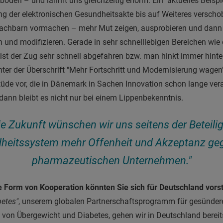
boden – und lähmt uns gleichzeitig enorm. Ein aktuelles Beispiel
ung der elektronischen Gesundheitsakte bis auf Weiteres verschob
achbarn vormachen – mehr Mut zeigen, ausprobieren und dann 
und modifizieren. Gerade in sehr schnelllebigen Bereichen wie d
a ist der Zug sehr schnell abgefahren bzw. man hinkt immer hinte
unter der Überschrift "Mehr Fortschritt und Modernisierung wage
itüde vor, die in Dänemark in Sachen Innovation schon lange ver
 dann bleibt es nicht nur bei einem Lippenbekenntnis.
ie Zukunft wünschen wir uns seitens der Beteili
heitssystem mehr Offenheit und Akzeptanz ge
pharmazeutischen Unternehmen."
e Form von Kooperation könnten Sie sich für Deutschland vorst
betes"
, unserem globalen Partnerschaftsprogramm für gesünde
von Übergewicht und Diabetes, gehen wir in Deutschland bereit