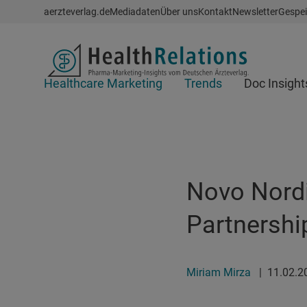
Schnellzugriff
aerzteverlag.de
Mediadaten
Über uns
Kontakt
Newsletter
Gespei
Header
Healthcare Marketing
Trends
Doc Insight
Suchfeld
Novo Nordi
Partnership
Miriam Mirza
|
11.02.