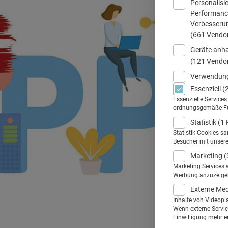
Personalisi
Performance
Verbesseru
(661 Vendo
Geräte anha
(121 Vendo
Verwendung
Essenziell
(
Essenzielle Service
ordnungsgemäße Funk
Statistik
(1 
Statistik-Cookies s
Besucher mit unser
Marketing
(
Marketing Services 
Werbung anzuzeigen.
Externe Me
Inhalte von Videopl
Wenn externe Service
Einwilligung mehr er