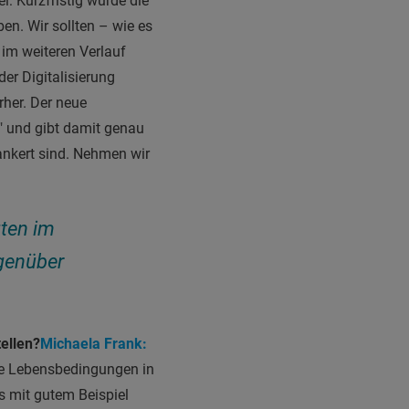
: Kurzfristig wurde die
en. Wir sollten – wie es
im weiteren Verlauf
er Digitalisierung
rher. Der neue
n" und gibt damit genau
ankert sind. Nehmen wir
gten im
genüber
ellen?
Michaela Frank:
re Lebensbedingungen in
s mit gutem Beispiel