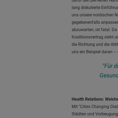
dafür den perfekten Nähr
lang diskutierte Einführ
uns unsere nordischen N
gegebenenfalls anpassen 
abzuwarten, ist fatal. D
Koalitionsvertrag steht 
die Richtung und die Att
uns ein Beispiel daran –
"Für d
Gesund
Health Relations: Welch
Mit "
Cities Changing Dia
Städten und Vorbeugung 