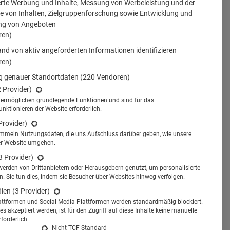
erte Werbung und Inhalte, Messung von Werbeleistung und der
 von Inhalten, Zielgruppenforschung sowie Entwicklung und
ng von Angeboten
ren)
nd von aktiv angeforderten Informationen identifizieren
ren)
 genauer Standortdaten
(220 Vendoren)
2 Provider)
s ermöglichen grundlegende Funktionen und sind für das
tionieren der Website erforderlich.
Provider)
ammeln Nutzungsdaten, die uns Aufschluss darüber geben, wie unsere
er Website umgehen.
3 Provider)
werden von Drittanbietern oder Herausgebern genutzt, um personalisierte
 Sie tun dies, indem sie Besucher über Websites hinweg verfolgen.
dien
(3 Provider)
attformen und Social-Media-Plattformen werden standardmäßig blockiert.
s akzeptiert werden, ist für den Zugriff auf diese Inhalte keine manuelle
forderlich.
Nicht-TCF-Standard