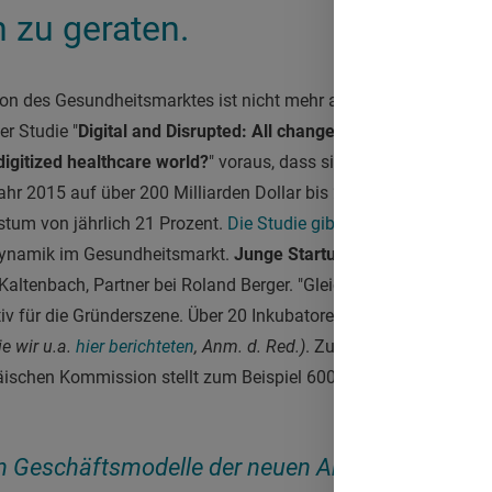
n zu geraten.
tion des Gesundheitsmarktes ist nicht mehr aufzuhalten: Die Un
er Studie "
Digital and Disrupted: All change for Healthcare –
digitized healthcare world?
" voraus, dass sich das weltweite 
Jahr 2015 auf über 200 Milliarden Dollar bis 2020 mehr als verdo
stum von jährlich 21 Prozent.
Die Studie gibt es hier als .pdf-D
 Dynamik im Gesundheitsmarkt.
Junge Startups drängen mit neu
o Kaltenbach, Partner bei Roland Berger. "Gleichzeitig wird kräftig
tiv für die Gründerszene. Über 20 Inkubatoren und zahlreiche Indu
ie wir u.a.
hier berichteten
, Anm. d. Red.)
. Zusätzlich investiert di
ischen Kommission stellt zum Beispiel 600 Millionen Euro für E
en Geschäftsmodelle der neuen Anbieter werden 