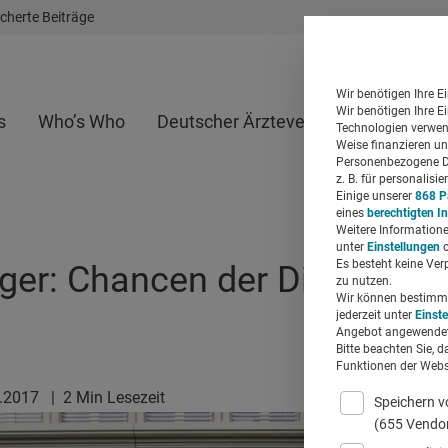
cherte Beiträge
Wir benötigen Ihre E
Wir benötigen Ihre E
s
Who’s Who
Deutscher Ärzteverlag
Whitepap
Technologien verwend
Weise finanzieren un
Personenbezogene Da
z. B. für personalis
Einige unserer
868 P
eines
berechtigten I
Weitere Informatione
unter
Einstellungen
o
Es besteht keine Ver
ger: Chancen der Digitalisie
zu nutzen.
Wir können bestimmte
jederzeit unter
Einst
Angebot angewendet
Bitte beachten Sie, d
Funktionen der Websi
1.2017
|
2 Min Lesezeit
Speichern v
(655 Vendo