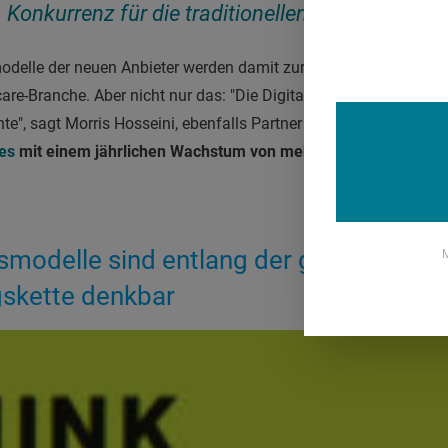
Konkurrenz für die traditionellen Unternehmen
odelle der neuen Anbieter werden damit zur direkten Konkurrenz f
re-Branche. Aber nicht nur das: "Die Digitalisierung erweitert
e", sagt Morris Hosseini, ebenfalls Partner bei Roland Berger. 
es
mit einem jährlichen Wachstum von mehr als 40 Prozent
tre
modelle sind entlang der gesamten
M
skette denkbar