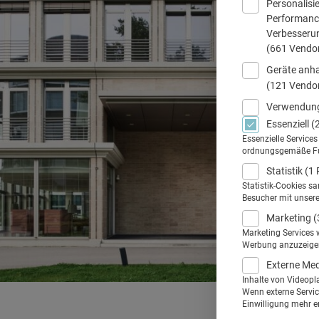
Personalisi
Performance
Verbesseru
(661 Vendo
Geräte anha
(121 Vendo
Verwendung
Essenziell
(
Essenzielle Service
ordnungsgemäße Funk
Statistik
(1 
Statistik-Cookies s
Besucher mit unser
Marketing
(
Marketing Services 
Werbung anzuzeigen.
Externe Me
Inhalte von Videopl
Wenn externe Service
Einwilligung mehr er