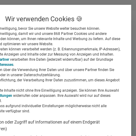
Wir verwenden Cookies 🍪
inwilligung, bevor Sie unsere Website weiter besuchen können.
inwilligung, damit wir und unsere 868 Partner Cookies und andere
er
en können, um Ihnen relevante Inhalte und Werbung zu liefern. Auf diese
d optimieren wir unsere Website.
ten können verarbeitet werden (z. B. Erkennungsmerkmale, IP-Adressen),
ierte Anzeigen und Inhalte oder zur Messung von Anzeigen und Inhalten.
artner
verarbeiten Ihre Daten (jederzeit widerrufbar) auf der Grundlage
nteresses
.
n über die Verwendung Ihrer Daten und über unsere Partner finden Sie
Suchen
der in unserer Datenschutzerklärung.
pflichtung, der Verarbeitung Ihrer Daten zuzustimmen, um dieses Angebot
rung
 Inhalte nicht ohne Ihre Einwilligung anzeigen. Sie können Ihre Auswahl
ellungen
widerrufen oder anpassen. Ihre Auswahl wird nur auf dieses
.
ass aufgrund individueller Einstellungen möglicherweise nicht alle
te verfügbar sind.
on oder Zugriff auf Informationen auf einem Endgerät
ren)