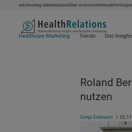
Schnellzugriff
aerzteverlag.de
Mediadaten
Über uns
Kontakt
Newsletter
Gespei
Header
Healthcare Marketing
Trends
Doc Insight
Suchfeld
Roland Ber
nutzen
Sonja Eckmann
|
02.1