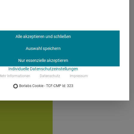
ür die traditionellen
 den Gesundheitsmarkt um
Vor allem mobile Dienste
Alle akzeptieren und schließen
iben die Digitalisierung
Auswahl speichern
Nur essenzielle akzeptieren
Individuelle Datenschutzeinstellungen
ehr Informationen
Datenschutz
Impressum
Borlabs Cookie - TCF-CMP Id: 323