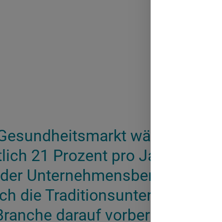
e Gesundheitsmarkt wächst bis 
lich 21 Prozent pro Jahr – das 
 der Unternehmensberatung Rol
ich die Traditionsunternehmen d
ranche darauf vorbereiten, um n