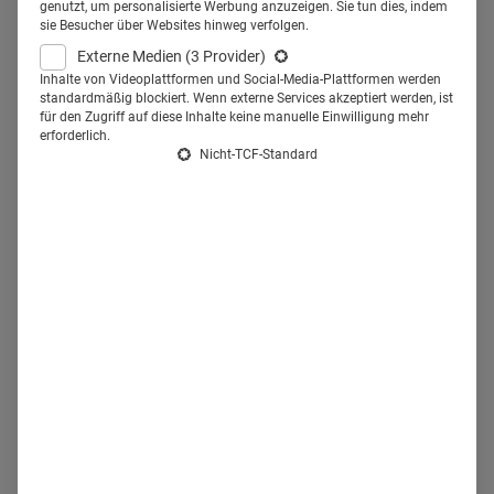
Gerade auch in der
genutzt, um personalisierte Werbung anzuzeigen. Sie tun dies, indem
sie Besucher über Websites hinweg verfolgen.
Dentalbranche.
Externe Medien
(3 Provider)
Inhalte von Videoplattformen und Social-Media-Plattformen werden
standardmäßig blockiert. Wenn externe Services akzeptiert werden, ist
D
ie Stärken von
SlideShare
liegen auf der Hand: eine
für den Zugriff auf diese Inhalte keine manuelle Einwilligung mehr
erforderlich.
kompakte Leserführung in Verbindung mit attraktiven
Nicht-TCF-Standard
Gestaltungsmöglichkeiten. Informationen werden visuell
ansprechend in kleine Häppchen verpackt.
Mithilfe von
Bildern, Videos und kurzen Texten werden Storylines
entwickelt, die den Rezipienten geschickt durch den
gesamten Slide führen – ohne die Gefahr, einen Content
Overkill beim Leser zu erzeugen. Brand Marketing nach
Drehbuch – das funktioniert auch in der B2B-
Kommunikation mit Zahnärzten.
2006 ist SlideShare an
den Markt gegangen, seit 2012 ist die Plattform Teil von
LinkedIn. Was diesen Social Media Kanal Wachstum und
ein Alleinstellungsmerkmal beschert, ist die klare