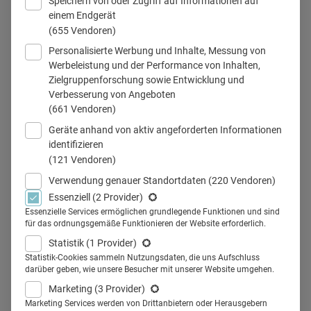
Speichern von oder Zugriff auf Informationen auf
einem Endgerät
(655 Vendoren)
Personalisierte Werbung und Inhalte, Messung von
Werbeleistung und der Performance von Inhalten,
Zielgruppenforschung sowie Entwicklung und
Verbesserung von Angeboten
Teilen
(661 Vendoren)
Geräte anhand von aktiv angeforderten Informationen
identifizieren
(121 Vendoren)
SlideShare wird im digitalen
Verwendung genauer Standortdaten
(220 Vendoren)
Essenziell
(2 Provider)
Brand Marketing immer beliebter.
Essenzielle Services ermöglichen grundlegende Funktionen und sind
für das ordnungsgemäße Funktionieren der Website erforderlich.
Die Wissensvermittlung in Form
Statistik
(1 Provider)
von einzelnen Sheets eignet sich
Statistik-Cookies sammeln Nutzungsdaten, die uns Aufschluss
darüber geben, wie unsere Besucher mit unserer Website umgehen.
für technische Inhalte ideal.
Marketing
(3 Provider)
Marketing Services werden von Drittanbietern oder Herausgebern