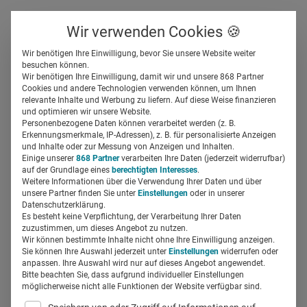
Über uns
Kontakt
Wir verwenden Cookies 🍪
Newsletter
Gespeicherte Beiträge
Wir benötigen Ihre Einwilligung, bevor Sie unsere Website weiter
Suchfeld
besuchen können.
Wir benötigen Ihre Einwilligung, damit wir und unsere 868 Partner
SlideShare – Content
Cookies und andere Technologien verwenden können, um Ihnen
relevante Inhalte und Werbung zu liefern. Auf diese Weise finanzieren
Marketing nach Drehbuch in
Suchen
und optimieren wir unsere Website.
Personenbezogene Daten können verarbeitet werden (z. B.
der Dentalbranche
Erkennungsmerkmale, IP-Adressen), z. B. für personalisierte Anzeigen
und Inhalte oder zur Messung von Anzeigen und Inhalten.
Einige unserer
868 Partner
verarbeiten Ihre Daten (jederzeit widerrufbar)
auf der Grundlage eines
berechtigten Interesses
.
Regine Marxen
02.05.2016
1 Min Lesezeit
Weitere Informationen über die Verwendung Ihrer Daten und über
unsere Partner finden Sie unter
Einstellungen
oder in unserer
Datenschutzerklärung.
Es besteht keine Verpflichtung, der Verarbeitung Ihrer Daten
zuzustimmen, um dieses Angebot zu nutzen.
Wir können bestimmte Inhalte nicht ohne Ihre Einwilligung anzeigen.
Sie können Ihre Auswahl jederzeit unter
Einstellungen
widerrufen oder
anpassen. Ihre Auswahl wird nur auf dieses Angebot angewendet.
Bitte beachten Sie, dass aufgrund individueller Einstellungen
möglicherweise nicht alle Funktionen der Website verfügbar sind.