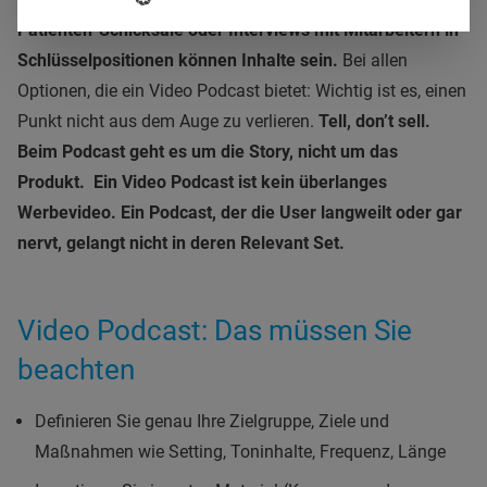
Patienten-Schicksale oder Interviews mit Mitarbeitern in
Schlüsselpositionen können Inhalte sein.
Bei allen
Optionen, die ein Video Podcast bietet: Wichtig ist es, einen
Punkt nicht aus dem Auge zu verlieren.
Tell, don’t sell.
Beim Podcast geht es um die Story, nicht um das
Produkt. Ein Video Podcast ist kein überlanges
Werbevideo. Ein Podcast, der die User langweilt oder gar
nervt, gelangt nicht in deren Relevant Set.
Video Podcast: Das müssen Sie
beachten
Definieren Sie genau Ihre Zielgruppe, Ziele und
Maßnahmen wie Setting, Toninhalte, Frequenz, Länge