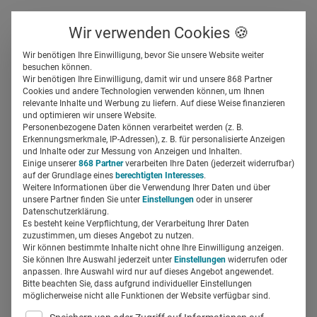
Über uns
Kontakt
Wir verwenden Cookies 🍪
Newsletter
Gespeicherte Beiträge
Wir benötigen Ihre Einwilligung, bevor Sie unsere Website weiter
Suchfeld
besuchen können.
Wir benötigen Ihre Einwilligung, damit wir und unsere 868 Partner
Informieren, unterhalten,
Cookies und andere Technologien verwenden können, um Ihnen
relevante Inhalte und Werbung zu liefern. Auf diese Weise finanzieren
präsent sein: Video Podcast
Suchen
und optimieren wir unsere Website.
Personenbezogene Daten können verarbeitet werden (z. B.
für Pharma
Erkennungsmerkmale, IP-Adressen), z. B. für personalisierte Anzeigen
und Inhalte oder zur Messung von Anzeigen und Inhalten.
Einige unserer
868 Partner
verarbeiten Ihre Daten (jederzeit widerrufbar)
auf der Grundlage eines
berechtigten Interesses
.
Regine Marxen
26.05.2017
3 Min Lesezeit
Weitere Informationen über die Verwendung Ihrer Daten und über
unsere Partner finden Sie unter
Einstellungen
oder in unserer
Datenschutzerklärung.
Es besteht keine Verpflichtung, der Verarbeitung Ihrer Daten
zuzustimmen, um dieses Angebot zu nutzen.
Wir können bestimmte Inhalte nicht ohne Ihre Einwilligung anzeigen.
Sie können Ihre Auswahl jederzeit unter
Einstellungen
widerrufen oder
anpassen. Ihre Auswahl wird nur auf dieses Angebot angewendet.
Bitte beachten Sie, dass aufgrund individueller Einstellungen
möglicherweise nicht alle Funktionen der Website verfügbar sind.