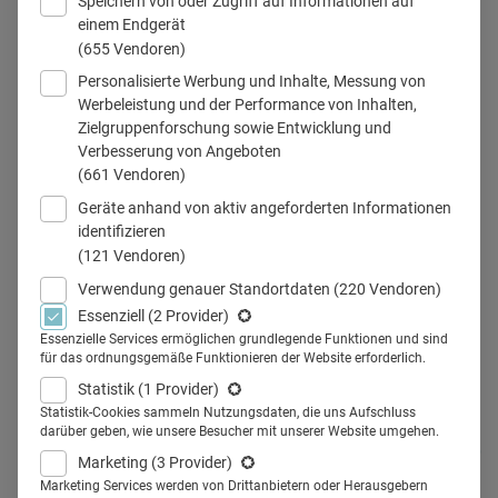
Speichern von oder Zugriff auf Informationen auf
einem Endgerät
(655 Vendoren)
Personalisierte Werbung und Inhalte, Messung von
© istock.com/Tuned_In
Werbeleistung und der Performance von Inhalten,
Zielgruppenforschung sowie Entwicklung und
Verbesserung von Angeboten
(661 Vendoren)
Teilen
Geräte anhand von aktiv angeforderten Informationen
identifizieren
(121 Vendoren)
Verwendung genauer Standortdaten
(220 Vendoren)
Essenziell
(2 Provider)
Podcasts sind der aufstrebende
Essenzielle Services ermöglichen grundlegende Funktionen und sind
für das ordnungsgemäße Funktionieren der Website erforderlich.
Stern im digitalen
Statistik
(1 Provider)
Kommunikations-Business. Auch
Statistik-Cookies sammeln Nutzungsdaten, die uns Aufschluss
darüber geben, wie unsere Besucher mit unserer Website umgehen.
für die Pharma-Branche bietet der
Marketing
(3 Provider)
Marketing Services werden von Drittanbietern oder Herausgebern