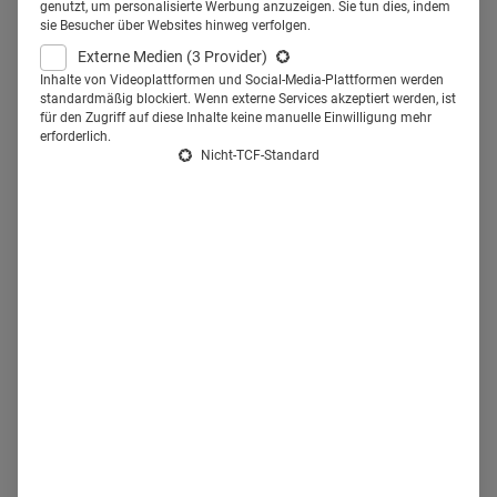
Video Podcast ungeahntes
genutzt, um personalisierte Werbung anzuzeigen. Sie tun dies, indem
sie Besucher über Websites hinweg verfolgen.
Potential. Denn am Bewegtbild
Externe Medien
(3 Provider)
kommt in den Socials keiner
Inhalte von Videoplattformen und Social-Media-Plattformen werden
standardmäßig blockiert. Wenn externe Services akzeptiert werden, ist
vorbei.
für den Zugriff auf diese Inhalte keine manuelle Einwilligung mehr
erforderlich.
Nicht-TCF-Standard
P
odcasts sind mehr als ein kurzlebiger Trend. Selbst die
Politik weiß um deren Relevanz. Angela Merkel startete
bereits 2006 ihren
Video Podcast
zur Bundestagswahl, und
auch
Obama
nutzte dieses Tool als Kommunikationsmittel
während seiner Amtszeit. Kein Wunder, denn sowohl in den
USA als auch in Deutschland wächst die
Zahl der Podcast-
User
stetig.
Die Streams sind schnell und einfach
konsumierbar und entsprechen dem digitalen Zeitgeist.
Und dass das so ist, spricht sich allmählich auch in der
Marketing-Branche rum.
Einige Beispiele:
Die Schlütersche