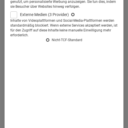
Kommunikation und Marketing
genutzt, um personalisierte Werbung anzuzeigen. Sie tun dies, indem
sie Besucher über Websites hinweg verfolgen.
bei teamwork media.
Externe Medien
(3 Provider)
Inhalte von Videoplattformen und Social-Media-Plattformen werden
standardmäßig blockiert. Wenn externe Services akzeptiert werden, ist
Als Mitarbeiter von
teamwork media
, jedoch mit Sitz im
für den Zugriff auf diese Inhalte keine manuelle Einwilligung mehr
Verlagshaus des Deutschen Ärzteverlags in Köln, kümmert
erforderlich.
Nicht-TCF-Standard
sich Andreas Bischoff um sämtliche Marketingaktivitäten
des zahnmedizinischen Fachverlags. Der 53-Jährige ist ein
vielseitiger Branchenkenner
. Der gebürtige Badener
begann seine Karriere in einer Werbeagentur und wechselte
dann auf die Seite der Dentalkunden. Zunächst bei
Amann
Girrbach
in Pforzheim, dann bei
bredent
in Senden, sechs
Jahre später bei
BFS health finance
in Dortmund und
zuletzt bei der
Health AG
in Hamburg. Seine Aufgaben
macht Andreas Bischoff mit Leidenschaft: "Produkte und
Dienstleistungen müssen gehegt und gepflegt, aufgezogen
und umsorgt werden, wie richtige Kinder – man will sie