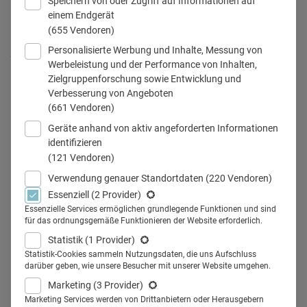
Speichern von oder Zugriff auf Informationen auf
einem Endgerät
(655 Vendoren)
Personalisierte Werbung und Inhalte, Messung von
Andreas Bischoff, teamwork media, Deutscher Ärzteverlag
Werbeleistung und der Performance von Inhalten,
Zielgruppenforschung sowie Entwicklung und
Verbesserung von Angeboten
(661 Vendoren)
Teilen
Geräte anhand von aktiv angeforderten Informationen
identifizieren
(121 Vendoren)
Verwendung genauer Standortdaten
(220 Vendoren)
Essenziell
(2 Provider)
Von Pforzheim nach Hamburg
Essenzielle Services ermöglichen grundlegende Funktionen und sind
für das ordnungsgemäße Funktionieren der Website erforderlich.
und jetzt in Köln: Marketingprofi
Statistik
(1 Provider)
Andreas Bischoff arbeitet seit
Statistik-Cookies sammeln Nutzungsdaten, die uns Aufschluss
darüber geben, wie unsere Besucher mit unserer Website umgehen.
Februar als Leiter
Marketing
(3 Provider)
Marketing Services werden von Drittanbietern oder Herausgebern