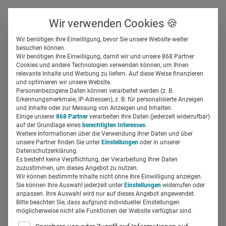
Über uns
Kontakt
Wir verwenden Cookies 🍪
Newsletter
Gespeicherte Beiträge
Wir benötigen Ihre Einwilligung, bevor Sie unsere Website weiter
Suchfeld
besuchen können.
Wir benötigen Ihre Einwilligung, damit wir und unsere 868 Partner
Who’s who: Andreas
Cookies und andere Technologien verwenden können, um Ihnen
relevante Inhalte und Werbung zu liefern. Auf diese Weise finanzieren
Bischoff, Marketingleiter
Suchen
und optimieren wir unsere Website.
Personenbezogene Daten können verarbeitet werden (z. B.
teamwork media
Erkennungsmerkmale, IP-Adressen), z. B. für personalisierte Anzeigen
und Inhalte oder zur Messung von Anzeigen und Inhalten.
Einige unserer
868 Partner
verarbeiten Ihre Daten (jederzeit widerrufbar)
auf der Grundlage eines
berechtigten Interesses
.
Silja Elfers
25.02.2019
1 Min Lesezeit
Weitere Informationen über die Verwendung Ihrer Daten und über
unsere Partner finden Sie unter
Einstellungen
oder in unserer
Datenschutzerklärung.
Es besteht keine Verpflichtung, der Verarbeitung Ihrer Daten
zuzustimmen, um dieses Angebot zu nutzen.
Wir können bestimmte Inhalte nicht ohne Ihre Einwilligung anzeigen.
Sie können Ihre Auswahl jederzeit unter
Einstellungen
widerrufen oder
anpassen. Ihre Auswahl wird nur auf dieses Angebot angewendet.
Bitte beachten Sie, dass aufgrund individueller Einstellungen
möglicherweise nicht alle Funktionen der Website verfügbar sind.