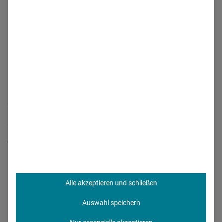
wachsen und gedeihen sehen, um dann sagen können:
Das war meine Erziehung."
Sixpack. Unsere Entscheidungsfragen
Norden oder Süden?
Norden
Elektrische Zahnbürste oder manuelle?
Manuell
Feierabendprogramm: Sport oder Couch?
Couch
Urlaub: Berge oder Meer?
Meer
Auto oder Bahn?
Bahn
Instagram oder Facebook?
Facebook
Alle akzeptieren und schließen
Auswahl speichern