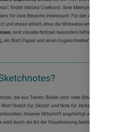
was", findet Viktoria Cvetković. Ihrer Meinung nach sind visuell
s für zwei Bereiche interessant: Für den Außendienst, wenn di
zt und etwas erklärt, etwa die Wirkweise eines neuen Wirkstoffs
issen
, sind visuelle Notizen besonders hilfreich. "Dazu braucht 
g, ein Blatt Papier und einen Kugelschreiber", beteuert sie.
Sketchnotes?
tizen, die aus Texten, Bilden und/ oder Strukturen bestehen kön
 Wort Sketch für ‚Skizze‘ und Note für ‚Notiz'. Sketchnotes werde
ntionellen, linearen Mitschrift angefertigt und sind meist nicht l
te wird durch die Art der Visualisierung bestimmt.