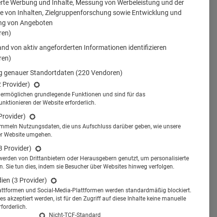
erte Werbung und Inhalte, Messung von Werbeleistung und der
 von Inhalten, Zielgruppenforschung sowie Entwicklung und
ng von Angeboten
ren)
nd von aktiv angeforderten Informationen identifizieren
ren)
 genauer Standortdaten
(220 Vendoren)
2 Provider)
s ermöglichen grundlegende Funktionen und sind für das
tionieren der Website erforderlich.
Provider)
ammeln Nutzungsdaten, die uns Aufschluss darüber geben, wie unsere
er Website umgehen.
3 Provider)
werden von Drittanbietern oder Herausgebern genutzt, um personalisierte
 Sie tun dies, indem sie Besucher über Websites hinweg verfolgen.
dien
(3 Provider)
attformen und Social-Media-Plattformen werden standardmäßig blockiert.
s akzeptiert werden, ist für den Zugriff auf diese Inhalte keine manuelle
forderlich.
Nicht-TCF-Standard