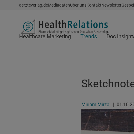
Schnellzugriff
aerzteverlag.de
Mediadaten
Über uns
Kontakt
Newsletter
Gespei
Header
Healthcare Marketing
Trends
Doc Insight
Suchfeld
Sketchnot
Miriam Mirza
|
01.10.