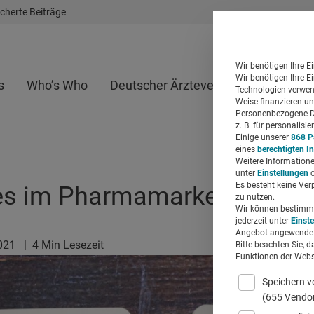
cherte Beiträge
Wir benötigen Ihre E
Wir benötigen Ihre E
s
Who’s Who
Deutscher Ärzteverlag
Whitepap
Technologien verwend
Weise finanzieren un
Personenbezogene Da
z. B. für personalis
Einige unserer
868 P
eines
berechtigten I
Weitere Informatione
unter
Einstellungen
o
Es besteht keine Ver
es im Pharmamarketing
zu nutzen.
Wir können bestimmte
jederzeit unter
Einst
Angebot angewendet
2021
|
4 Min Lesezeit
Bitte beachten Sie, d
Funktionen der Websi
Speichern v
(655 Vendo