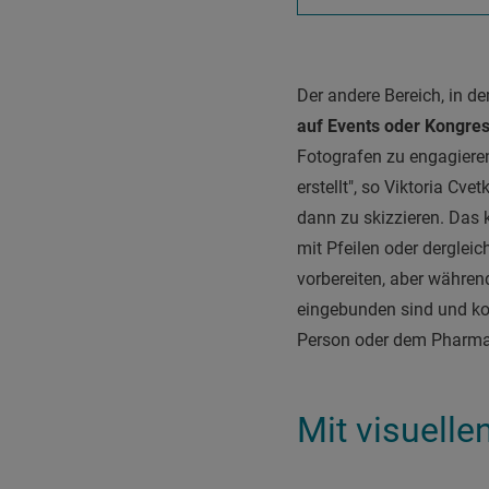
Der andere Bereich, in d
auf Events oder Kongre
Fotografen zu engagieren
erstellt", so Viktoria C
dann zu skizzieren. Das 
mit Pfeilen oder dergleic
vorbereiten, aber währen
eingebunden sind und ko
Person oder dem Pharma
Mit visuell