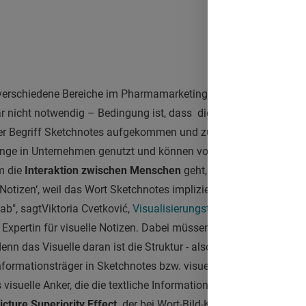
verschiedene Bereiche im Pharmamarketing interessant sein. Da
r nicht notwendig – Bedingung ist, dass die Abfolge verständlic
der Begriff Sketchnotes aufgekommen und zu einer Art Trend ge
ange in Unternehmen genutzt und können vor allem im Außendien
m die
Interaktion zwischen Menschen
geht, funktionieren Sketc
lle Notizen‘, weil das Wort Sketchnotes impliziert, dass man zei
ab", sagtViktoria Cvetković,
Visualisierungstrainerin,
Online-Unte
Expertin für visuelle Notizen. Dabei müssen visuelle Notizen ü
nn das Visuelle daran ist die Struktur - also wie die Inhalte der
formationsträger in Sketchnotes bzw. visuellen Notizen ist imm
s visuelle Anker, die die textliche Information unterstützen und
icture Superiority Effect,
der bei Wort-Bild-Kombinationen zum 