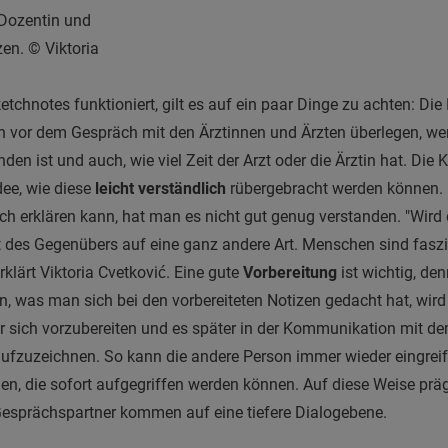
 Dozentin und
zen. © Viktoria
tchnotes funktioniert, gilt es auf ein paar Dinge zu achten: Die
 vor dem Gespräch mit den Ärztinnen und Ärzten überlegen, wer
den ist und auch, wie viel Zeit der Arzt oder die Ärztin hat. Die
dee, wie diese
leicht verständlich
rübergebracht werden können. H
h erklären kann, hat man es nicht gut genug verstanden. "Wird 
des Gegenübers auf eine ganz andere Art. Menschen sind faszin
klärt Viktoria Cvetković. Eine gute
Vorbereitung
ist wichtig, d
n, was man sich bei den vorbereiteten Notizen gedacht hat, wird
r sich vorzubereiten und es später in der Kommunikation mit d
ufzuzeichnen. So kann die andere Person immer wieder eingreif
 die sofort aufgegriffen werden können. Auf diese Weise präge
 Gesprächspartner kommen auf eine tiefere Dialogebene.