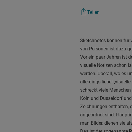
Teilen
Sketchnotes können für 
von Personen ist dazu ga
Vor ein paar Jahren ist 
visuelle Notizen schon l
werden. Überall, wo es u
allerdings lieber ‚visue
schreckt viele Menschen 
Köln und Düsseldorf und 
Zeichnungen enthalten, de
angeordnet sind. Hauptin
man Bilder, dienen sie al
Das ist der sogenannte
P