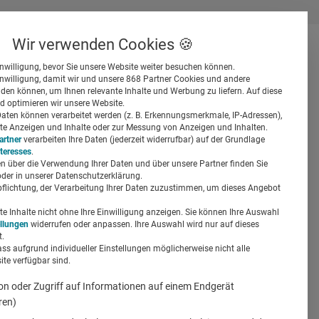
Wir verwenden Cookies 🍪
inwilligung, bevor Sie unsere Website weiter besuchen können.
inwilligung, damit wir und unsere 868 Partner Cookies und andere
er
en können, um Ihnen relevante Inhalte und Werbung zu liefern. Auf diese
d optimieren wir unsere Website.
ten können verarbeitet werden (z. B. Erkennungsmerkmale, IP-Adressen),
ierte Anzeigen und Inhalte oder zur Messung von Anzeigen und Inhalten.
artner
verarbeiten Ihre Daten (jederzeit widerrufbar) auf der Grundlage
nteresses
.
n über die Verwendung Ihrer Daten und über unsere Partner finden Sie
Suchen
der in unserer Datenschutzerklärung.
pflichtung, der Verarbeitung Ihrer Daten zuzustimmen, um dieses Angebot
 Inhalte nicht ohne Ihre Einwilligung anzeigen. Sie können Ihre Auswahl
ellungen
widerrufen oder anpassen. Ihre Auswahl wird nur auf dieses
.
ass aufgrund individueller Einstellungen möglicherweise nicht alle
te verfügbar sind.
on oder Zugriff auf Informationen auf einem Endgerät
ren)