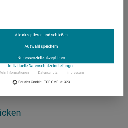
tationen und Vorträgen
 suchen oder einen
Alle akzeptieren und schließen
an selbst Darstellungen
Auswahl speichern
n möchte und beginnt
 – es können auch Kästen
Nur essenzielle akzeptieren
. Das kann man
Individuelle Datenschutzeinstellungen
die technisch
ehr Informationen
Datenschutz
Impressum
t der vortragenden
Borlabs Cookie - TCF-CMP Id: 323
ücken