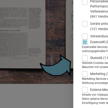
Personalisi
Performance
Verbesseru
(661 Vendo
Geräte anha
(121 Vendo
Verwendung
Essenziell
(
Essenzielle Service
ordnungsgemäße Funk
Statistik
(1 
Statistik-Cookies s
Besucher mit unser
Marketing
(
Marketing Services 
Werbung anzuzeigen.
Externe Me
Inhalte von Videopl
Wenn externe Service
Einwilligung mehr er