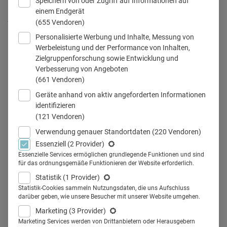
Speichern von oder Zugriff auf Informationen auf
einem Endgerät
Arbeiten im Pharma-Marketing: Spannende Schnittstellenfunktion
(655 Vendoren)
zwischen Wissenschaft, Medizin, Marketing und Vertrieb.
Personalisierte Werbung und Inhalte, Messung von
© HockleyM3/peopleimages.com / Adobe Stock
Werbeleistung und der Performance von Inhalten,
Zielgruppenforschung sowie Entwicklung und
Verbesserung von Angeboten
(661 Vendoren)
Teilen
Geräte anhand von aktiv angeforderten Informationen
identifizieren
(121 Vendoren)
Pharma-Marketing ist ein Berufsfeld mit Sinn, Tiefe
Verwendung genauer Standortdaten
(220 Vendoren)
und Entwicklungsperspektive. Es verbindet
Essenziell
(2 Provider)
medizinische Innovation mit strategischer
Essenzielle Services ermöglichen grundlegende Funktionen und sind
für das ordnungsgemäße Funktionieren der Website erforderlich.
Kommunikation und spielt zudem eine
Statistik
(1 Provider)
entscheidende Rolle dabei, wie Fortschritt in der
Statistik-Cookies sammeln Nutzungsdaten, die uns Aufschluss
Versorgung ankommt. Ein Überblick, warum sich die
darüber geben, wie unsere Besucher mit unserer Website umgehen.
berufliche Tätigkeit im Pharma-Marketing lohnt.
Marketing
(3 Provider)
Marketing Services werden von Drittanbietern oder Herausgebern