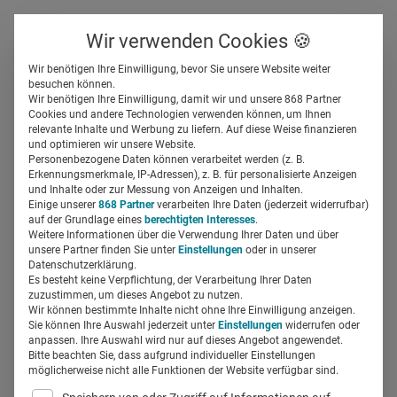
Über uns
Kontakt
Wir verwenden Cookies 🍪
Newsletter
Gespeicherte Beiträge
Wir benötigen Ihre Einwilligung, bevor Sie unsere Website weiter
Suchfeld
besuchen können.
Wir benötigen Ihre Einwilligung, damit wir und unsere 868 Partner
Warum sollte ich im Pharma-
Cookies und andere Technologien verwenden können, um Ihnen
relevante Inhalte und Werbung zu liefern. Auf diese Weise finanzieren
Marketing arbeiten?
Suchen
und optimieren wir unsere Website.
Personenbezogene Daten können verarbeitet werden (z. B.
Erkennungsmerkmale, IP-Adressen), z. B. für personalisierte Anzeigen
Miriam Mirza
und Inhalte oder zur Messung von Anzeigen und Inhalten.
22.09.2025
4 Min Lesezeit
Einige unserer
868 Partner
verarbeiten Ihre Daten (jederzeit widerrufbar)
auf der Grundlage eines
berechtigten Interesses
.
Weitere Informationen über die Verwendung Ihrer Daten und über
unsere Partner finden Sie unter
Einstellungen
oder in unserer
Datenschutzerklärung.
Es besteht keine Verpflichtung, der Verarbeitung Ihrer Daten
zuzustimmen, um dieses Angebot zu nutzen.
Wir können bestimmte Inhalte nicht ohne Ihre Einwilligung anzeigen.
Sie können Ihre Auswahl jederzeit unter
Einstellungen
widerrufen oder
anpassen. Ihre Auswahl wird nur auf dieses Angebot angewendet.
Bitte beachten Sie, dass aufgrund individueller Einstellungen
möglicherweise nicht alle Funktionen der Website verfügbar sind.