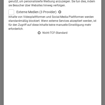
genutzt, um personalisierte Werbung anzuzeigen. Sie tun dies, indem
Mehr als Werbung: Ein Berufsfeld
sie Besucher über Websites hinweg verfolgen.
Externe Medien
(3 Provider)
mit Verantwortung
Inhalte von Videoplattformen und Social-Media-Plattformen werden
standardmäßig blockiert. Wenn externe Services akzeptiert werden, ist
für den Zugriff auf diese Inhalte keine manuelle Einwilligung mehr
Wer im Pharma-Marketing arbeitet, bewegt sich an der
erforderlich.
Nicht-TCF-Standard
Schnittstelle
zwischen Wissenschaft,
Gesundheitsversorgung und Wirtschaft. Die zentrale
Aufgabe ist, relevante, evidenzbasierte Informationen über
Medikamente, Therapien und Produkte dort zu platzieren,
wo sie benötigt werden, nämlich bei Ärztinnen, Ärzten,
Apothekerinnen, Apothekern, Pflegekräften oder
Patientinnen und Patienten.
Dabei findet die Arbeit findet nicht im luftleeren Raum statt,
sondern im
hochregulierten Umfeld
des
Gesundheitswesens. Das macht sie anspruchsvoll, aber