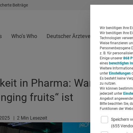
cherte Beiträge
Wir benötigen Ihre E
Wir benötigen Ihre E
s
Who’s Who
Deutscher Ärzteverlag
Whitepap
Technologien verwend
Weise finanzieren un
Personenbezogene Da
z. B. für personalis
Einige unserer
868 P
eines
berechtigten I
Weitere Informatione
unter
Einstellungen
o
Es besteht keine Ver
keit in Pharma: Warum jetzt 
zu nutzen.
Wir können bestimmte
nging fruits“ ist
jederzeit unter
Einst
Angebot angewendet
Bitte beachten Sie, d
Funktionen der Websi
.2025
|
2 Min Lesezeit
Speichern v
(655 Vendo