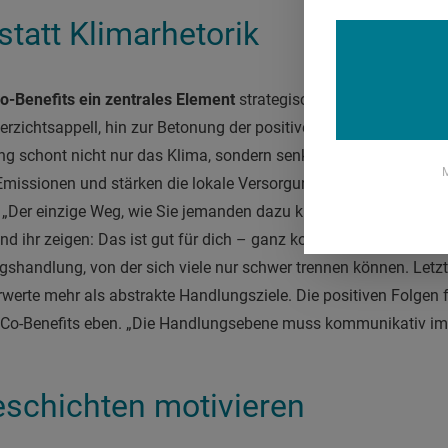
statt Klimarhetorik
o-Benefits ein zentrales Element
strategischer Kommunikation.
rzichtsappell, hin zur Betonung der positiven Effekte für die ei
g schont nicht nur das Klima, sondern senkt auch das Krankheit
M
Emissionen und stärken die lokale Versorgungssicherheit, also di
„Der einzige Weg, wie Sie jemanden dazu kriegen, sein Steak au
nd ihr zeigen: Das ist gut für dich – ganz konkret.“ Das Steak st
gshandlung, von der sich viele nur schwer trennen können. Letz
rwerte mehr als abstrakte Handlungsziele. Die positiven Folgen 
Co-Benefits eben. „Die Handlungsebene muss kommunikativ im 
eschichten motivieren