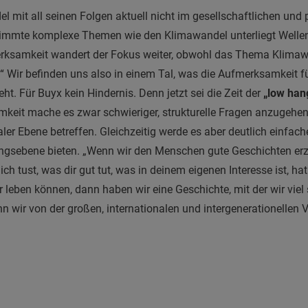
l mit all seinen Folgen aktuell nicht im gesellschaftlichen und 
timmte komplexe Themen wie den Klimawandel unterliegt Well
erksamkeit wandert der Fokus weiter, obwohl das Thema Klima
.“ Wir befinden uns also in einem Tal, was die Aufmerksamkeit f
t. Für Buyx kein Hindernis. Denn jetzt sei die Zeit der
„low hang
it mache es zwar schwieriger, strukturelle Fragen anzugehen,
raler Ebene betreffen. Gleichzeitig werde es aber deutlich einfa
ungsebene bieten. „Wenn wir den Menschen gute Geschichten erz
ch tust, was dir gut tut, was in deinem eigenen Interesse ist, hat
r leben können, dann haben wir eine Geschichte, mit der wir viel 
 wir von der großen, internationalen und intergenerationellen