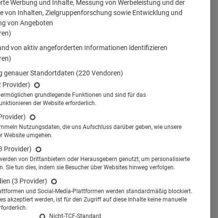
erte Werbung und Inhalte, Messung von Werbeleistung und der
 von Inhalten, Zielgruppenforschung sowie Entwicklung und
ng von Angeboten
ren)
nd von aktiv angeforderten Informationen identifizieren
ren)
 genauer Standortdaten
(220 Vendoren)
2 Provider)
s ermöglichen grundlegende Funktionen und sind für das
tionieren der Website erforderlich.
Provider)
ammeln Nutzungsdaten, die uns Aufschluss darüber geben, wie unsere
er Website umgehen.
3 Provider)
werden von Drittanbietern oder Herausgebern genutzt, um personalisierte
 Sie tun dies, indem sie Besucher über Websites hinweg verfolgen.
dien
(3 Provider)
attformen und Social-Media-Plattformen werden standardmäßig blockiert.
s akzeptiert werden, ist für den Zugriff auf diese Inhalte keine manuelle
ernehmen Chiesi.
forderlich.
© R. Marxen
Nicht-TCF-Standard