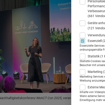
Personalisi
Performance
Verbesseru
(661 Vendo
Geräte anha
(121 Vendo
Verwendung
Essenziell
(
Essenzielle Service
ordnungsgemäße Funk
Statistik
(1 
Statistik-Cookies s
Besucher mit unser
Marketing
(
Marketing Services 
Werbung anzuzeigen.
Externe Me
Inhalte von Videopl
Wenn externe Service
r Nachhaltigkeitskonferenz WeACT Con 2025, veranstaltet vom Pharmaunt
Einwilligung mehr er