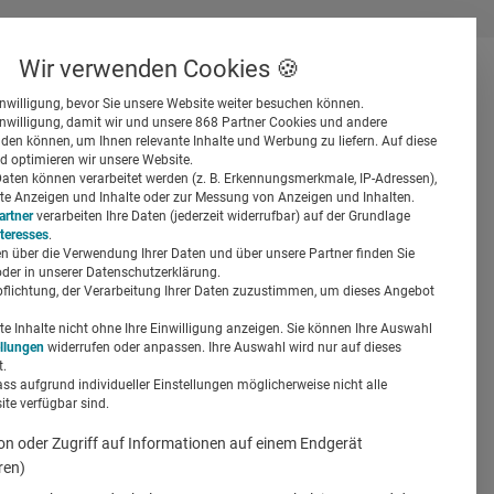
Wir verwenden Cookies 🍪
inwilligung, bevor Sie unsere Website weiter besuchen können.
inwilligung, damit wir und unsere 868 Partner Cookies und andere
er
en können, um Ihnen relevante Inhalte und Werbung zu liefern. Auf diese
d optimieren wir unsere Website.
ten können verarbeitet werden (z. B. Erkennungsmerkmale, IP-Adressen),
ierte Anzeigen und Inhalte oder zur Messung von Anzeigen und Inhalten.
artner
verarbeiten Ihre Daten (jederzeit widerrufbar) auf der Grundlage
nteresses
.
n über die Verwendung Ihrer Daten und über unsere Partner finden Sie
Suchen
der in unserer Datenschutzerklärung.
pflichtung, der Verarbeitung Ihrer Daten zuzustimmen, um dieses Angebot
die Zeit
 Inhalte nicht ohne Ihre Einwilligung anzeigen. Sie können Ihre Auswahl
ellungen
widerrufen oder anpassen. Ihre Auswahl wird nur auf dieses
.
ass aufgrund individueller Einstellungen möglicherweise nicht alle
te verfügbar sind.
on oder Zugriff auf Informationen auf einem Endgerät
ren)