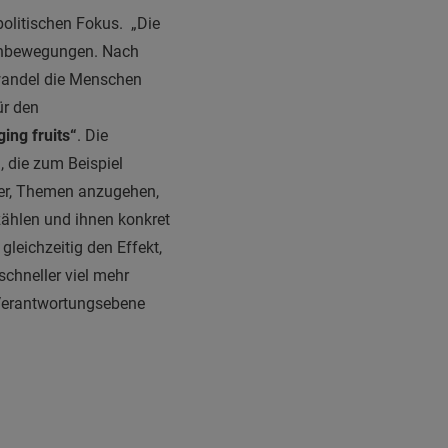
politischen Fokus. „Die
enbewegungen. Nach
wandel die Menschen
ür den
ing fruits“
. Die
 die zum Beispiel
cher, Themen anzugehen,
ählen und ihnen konkret
 gleichzeitig den Effekt,
schneller viel mehr
 Verantwortungsebene