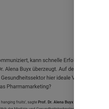
kommuniziert, kann schnelle Erfolge in Sachen 
. Dr. Alena Buyx überzeugt. Auf der WeACT Con 2
Gesundheitssektor hier ideale Voraussetzung
 das Pharmamarketing?
w hanging fruits‘, sagte
Prof. Dr. Alena Buyx
auf der
WeACT Con 
Ethik der Medizin und Gesundheitstechnologien und Direktorin des