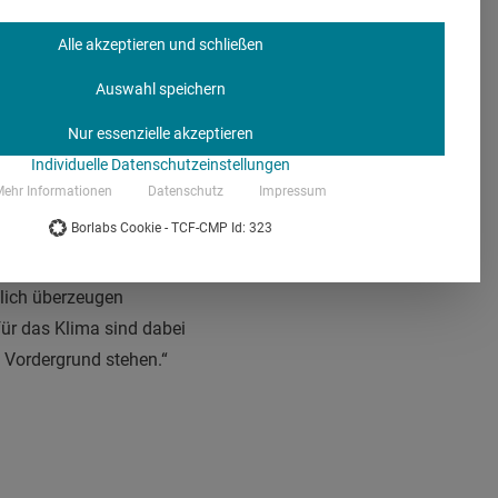
Alle akzeptieren und schließen
Auswahl speichern
 Für das Marketing
Nur essenzielle akzeptieren
gene Gesundheit: Eine
Individuelle Datenschutzeinstellungen
srisiko. Kurze
ehr Informationen
Datenschutz
Impressum
e Verfügbarkeit der
Borlabs Cookie - TCF-CMP Id: 323
fzugeben, ist, indem Sie
eht hier als Symbol für
tlich überzeugen
für das Klima sind dabei
Vordergrund stehen.“