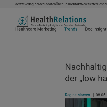
Schnellzugriff
aerzteverlag.de
Mediadaten
Über uns
Kontakt
Newsletter
Gespei
Header
Healthcare Marketing
Trends
Doc Insight
Suchfeld
Nachhaltig
der „low ha
Regine Marxen
|
08.05