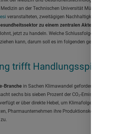
 Medizin an der Technischen Universität München. In ihrem Imp
esi
veranstalteten, zweitägigen Nachhaltigkeitskonferenz sprac
esundheitssektor zu einem zentralen Akteur
im Kampf gegen 
lohnt, jetzt zu handeln. Welche Schlussfolgerungen insbesond
ziehen kann, darum soll es im folgenden gehen.
ng trifft Handlungsspielraum
re-Branche
in Sachen Klimawandel gefordert ist, zeigt ein Blick 
acht sechs bis sieben Prozent der CO₂-Emissionen – mehr als de
g verfügt er über direkte Hebel, um Klimafolgen abzumildern: K
zen, Pharmaunternehmen ihre Produktionsketten optimieren. 
 zu.