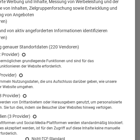
erte Werbung und Inhalte, Messung von Werbeleistung und der
 von Inhalten, Zielgruppenforschung sowie Entwicklung und
ng von Angeboten
ren)
nd von aktiv angeforderten Informationen identifizieren
ren)
 genauer Standortdaten
(220 Vendoren)
2 Provider)
s ermöglichen grundlegende Funktionen und sind für das
tionieren der Website erforderlich.
Provider)
ammeln Nutzungsdaten, die uns Aufschluss darüber geben, wie unsere
er Website umgehen.
3 Provider)
werden von Drittanbietern oder Herausgebern genutzt, um personalisierte
 Sie tun dies, indem sie Besucher über Websites hinweg verfolgen.
dien
(3 Provider)
attformen und Social-Media-Plattformen werden standardmäßig blockiert.
s akzeptiert werden, ist für den Zugriff auf diese Inhalte keine manuelle
forderlich.
Nicht-TCF-Standard