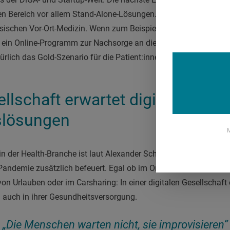
len Bereich vor allem Stand-Alone-Lösungen. Jetzt beobachten w
ssischen Vor-Ort-Medizin. Wenn zum Beispiel ein Patient mit Hüft
 ein Online-Programm zur Nachsorge an die Hand bekommt: So
türlich das Gold-Szenario für die Patient:innen."
ellschaft erwartet digitale
slösungen
M
in der Health-Branche ist laut Alexander Schachinger aus ander
Pandemie zusätzlich befeuert. Egal ob im Online-Banking, beim 
n Urlauben oder im Carsharing: In einer digitalen Gesellschaf
auch in ihrer Gesundheitsversorgung.
„Die Menschen warten nicht, sie improvisieren“