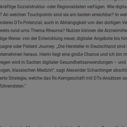
kräftige Sozialstruktur- oder Regionaldaten verfügen. Wie digit
? An welchen Touchpoints sind sie am besten erreichbar? In we
onderes DTx-Potenzial, auch in Abhängigkeit von den dortigen 
ereits rund ums Thema Rheuma? Nutzen können die Arzneimittelh
tige Weise: von der Entwicklung neuer, digitaler Angebote bis h
ne oder Patient Journey. „Die Hersteller in Deutschland sind r
ernehmen heraus. Hierin liegt eine große Chance und ich bin mir
wegen wird in Sachen digitaler Gesundheitsanwendungen – und 
logen, klassischen Medizin“, sagt Alexander Schachinger abschl
ierte Strategie, welche das Rx-Kerngeschäft mit DTx-Ansätzen so
lführendsten."