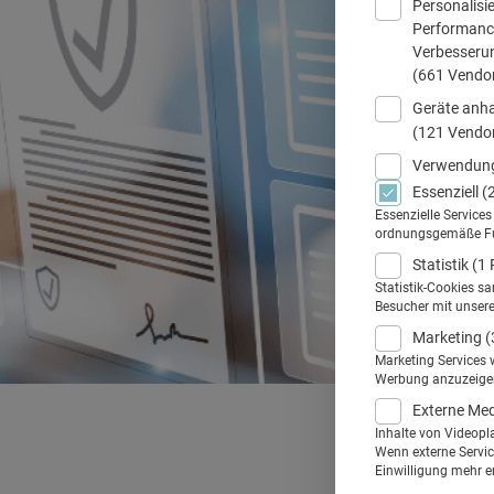
Personalisi
Performance
Verbesseru
(661 Vendo
Geräte anha
(121 Vendo
Verwendung
Essenziell
(
Essenzielle Service
ordnungsgemäße Funk
Statistik
(1 
Statistik-Cookies s
Besucher mit unser
Marketing
(
Marketing Services 
Werbung anzuzeigen.
Externe Me
Inhalte von Videopl
Wenn externe Service
Einwilligung mehr er