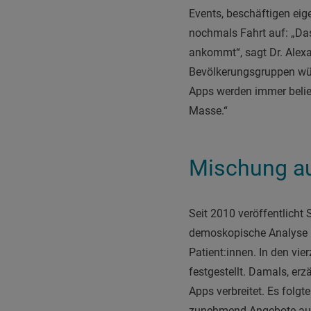
Events, beschäftigen eig
nochmals Fahrt auf: „Da
ankommt“, sagt Dr. Alexa
Bevölkerungsgruppen wün
Apps werden immer beliebt
Masse.“
Mischung au
Seit 2010 veröffentlich
demoskopische Analyse un
Patient:innen. In den vi
festgestellt. Damals, erz
Apps verbreitet. Es fol
zunehmend Angebote aus d