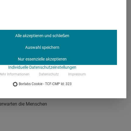
ir eine beginnende
prothese vor Ort
lche eine Mischung aus
Alle akzeptieren und schließen
Auswahl speichern
Nur essenzielle akzeptieren
Individuelle Datenschutzeinstellungen
ehr Informationen
Datenschutz
Impressum
Borlabs Cookie - TCF-CMP Id: 323
en Sektoren gelernt und
Streaming von Videos,
t erwarten die Menschen