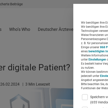
cherte Beiträge
Wir benötigen Ihre E
Wir benötigen Ihre E
s
Who’s Who
Deutscher Ärzteverlag
Whitepap
Technologien verwend
Weise finanzieren un
Personenbezogene Da
z. B. für personalis
Einige unserer
868 P
eines
berechtigten I
Weitere Informatione
unter
Einstellungen
o
Es besteht keine Ver
er digitale Patient?
zu nutzen.
Wir können bestimmte
jederzeit unter
Einst
Angebot angewendet
26.02.2024
|
3 Min Lesezeit
Bitte beachten Sie, d
Funktionen der Websi
Speichern v
(655 Vendo