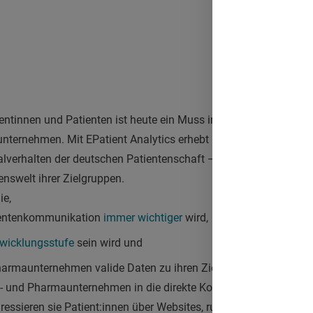
tientinnen und Patienten ist heute ein Muss in der kommunikativ
nternehmen. Mit EPatient Analytics erhebt und sammelt Dr. Al
lverhalten der deutschen Patientenschaft – und ermöglicht Arzn
enswelt ihrer Zielgruppen.
ie,
tientenkommunikation
immer wichtiger
wird,
wicklungsstufe
sein wird und
harmaunternehmen valide Daten zu ihren Zielgruppen
nutzen kö
- und Pharmaunternehmen in die direkte Kommunikation mit Pa
dressieren sie Patient:innen über Websites, rufen Selbsthilfegru