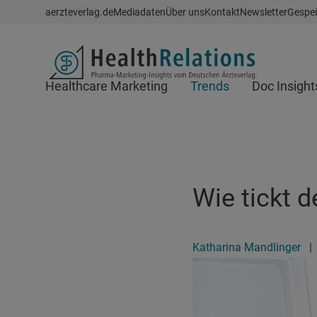
Schnellzugriff
aerzteverlag.de
Mediadaten
Über uns
Kontakt
Newsletter
Gespei
Header
Healthcare Marketing
Trends
Doc Insight
Suchfeld
Wie tickt d
Katharina Mandlinger
|