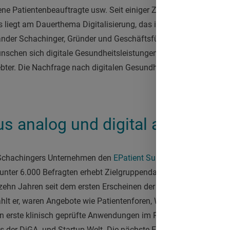
ene Patientenbeauftragte usw. Seit einiger Zeit aber nimmt die
P
s liegt am Dauerthema Digitalisierung, das immer
stärker auch 
nder Schachinger, Gründer und Geschäftsführer von EPatient An
schen sich digitale Gesundheitsleistungen. Angebote wie Track
er. Die Nachfrage nach digitalen Gesundheitsservices erreicht j
s analog und digital als Gold-S
t Schachingers Unternehmen den
EPatient Survey
. Die inzwischen
ter 6.000 Befragten erhebt Zielgruppendaten zu E-Health-Nutze
erzehn Jahren seit dem ersten Erscheinen der Umfrage hat er ma
ählt er, waren Angebote wie
Patientenforen, Websites oder erste
gten erste klinisch geprüfte Anwendungen im Rahmen von RCT-St
er DiGA- und Startup-Welt. Die nächste Entwicklungsstufe zeic