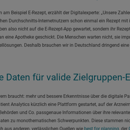
n am Beispiel E-Rezept, erzählt der Digitalexperte: „Unsere Zahl
chen Durchschnitts-Internetnutzern schon einmal ein Rezept mi
ben also nicht auf die E-Rezept-App gewartet, sondern ihr Rezept
 eine Apotheke geschickt. Die Menschen warten nicht, sie impro
sellösungen. Deshalb brauchen wir in Deutschland dringend eine 
e Daten für valide Zielgruppen-E
em braucht: mehr und bessere Erkenntnisse über die digitale Pa
ient Analytics kürzlich eine Plattform gestartet, auf der Arzneimit
Behörden und Co. passgenaue Informationen über ihre relevante
e Daten zu monothematischen Schwerpunkten.
Diese stammen nic
h aus anderen, verlässlichen Quellen wie
best for planning
, der