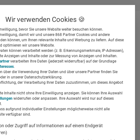
Wir verwenden Cookies 🍪
inwilligung, bevor Sie unsere Website weiter besuchen können.
inwilligung, damit wir und unsere 868 Partner Cookies und andere
er
en können, um Ihnen relevante Inhalte und Werbung zu liefern. Auf diese
d optimieren wir unsere Website.
ten können verarbeitet werden (z. B. Erkennungsmerkmale, IP-Adressen),
ierte Anzeigen und Inhalte oder zur Messung von Anzeigen und Inhalten.
artner
verarbeiten Ihre Daten (jederzeit widerrufbar) auf der Grundlage
nteresses
.
n über die Verwendung Ihrer Daten und über unsere Partner finden Sie
Suchen
der in unserer Datenschutzerklärung.
pflichtung, der Verarbeitung Ihrer Daten zuzustimmen, um dieses Angebot
 Inhalte nicht ohne Ihre Einwilligung anzeigen. Sie können Ihre Auswahl
ellungen
widerrufen oder anpassen. Ihre Auswahl wird nur auf dieses
.
ass aufgrund individueller Einstellungen möglicherweise nicht alle
te verfügbar sind.
on oder Zugriff auf Informationen auf einem Endgerät
ren)