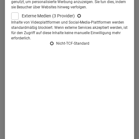
Klinikum ausgedacht hat. Diese
genutzt, um personalisierte Werbung anzuzeigen. Sie tun dies, indem
sie Besucher über Websites hinweg verfolgen.
und andere gute Ideen stellt
Externe Medien
(3 Provider)
Ihnen Health Relations vor.
Inhalte von Videoplattformen und Social-Media-Plattformen werden
standardmäßig blockiert. Wenn externe Services akzeptiert werden, ist
für den Zugriff auf diese Inhalte keine manuelle Einwilligung mehr
erforderlich.
Nicht-TCF-Standard
Evangelisches Krankenhaus in
Luckau lockt mit Chauffeur-Service