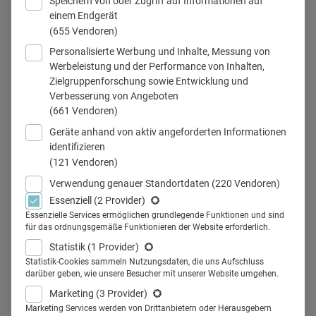
Speichern von oder Zugriff auf Informationen auf
einem Endgerät
(655 Vendoren)
Personalisierte Werbung und Inhalte, Messung von
Werbeleistung und der Performance von Inhalten,
Teilen
Zielgruppenforschung sowie Entwicklung und
Verbesserung von Angeboten
(661 Vendoren)
Geräte anhand von aktiv angeforderten Informationen
identifizieren
Wie gewinnt man die
(121 Vendoren)
Aufmerksamkeit potenzieller
Verwendung genauer Standortdaten
(220 Vendoren)
Essenziell
(2 Provider)
Fachkräfte?
Durch kreatives
Essenzielle Services ermöglichen grundlegende Funktionen und sind
für das ordnungsgemäße Funktionieren der Website erforderlich.
Recruiting.
Etwa mit einem
Statistik
(1 Provider)
Chauffeur-Service für den Arzt,
Statistik-Cookies sammeln Nutzungsdaten, die uns Aufschluss
darüber geben, wie unsere Besucher mit unserer Website umgehen.
wie es sich ein ländliches
Marketing
(3 Provider)
Marketing Services werden von Drittanbietern oder Herausgebern