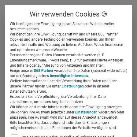
Über uns
Kontakt
Wir verwenden Cookies 🍪
Newsletter
Gespeicherte Beiträge
Wir benötigen Ihre Einwilligung, bevor Sie unsere Website weiter
Suchfeld
besuchen können.
Wir benötigen Ihre Einwilligung, damit wir und unsere 868 Partner
3 kreative Recruiting-
Cookies und andere Technologien verwenden können, um Ihnen
relevante Inhalte und Werbung zu liefern. Auf diese Weise finanzieren
Kampagnen von Kliniken
Suchen
und optimieren wir unsere Website.
Personenbezogene Daten können verarbeitet werden (z. B.
Erkennungsmerkmale, IP-Adressen), z. B. für personalisierte Anzeigen
Miriam Mirza
und Inhalte oder zur Messung von Anzeigen und Inhalten.
25.04.2019
2 Min Lesezeit
Einige unserer
868 Partner
verarbeiten Ihre Daten (jederzeit widerrufbar)
auf der Grundlage eines
berechtigten Interesses
.
Weitere Informationen über die Verwendung Ihrer Daten und über
unsere Partner finden Sie unter
Einstellungen
oder in unserer
Datenschutzerklärung.
Es besteht keine Verpflichtung, der Verarbeitung Ihrer Daten
zuzustimmen, um dieses Angebot zu nutzen.
Wir können bestimmte Inhalte nicht ohne Ihre Einwilligung anzeigen.
Sie können Ihre Auswahl jederzeit unter
Einstellungen
widerrufen oder
anpassen. Ihre Auswahl wird nur auf dieses Angebot angewendet.
Bitte beachten Sie, dass aufgrund individueller Einstellungen
möglicherweise nicht alle Funktionen der Website verfügbar sind.