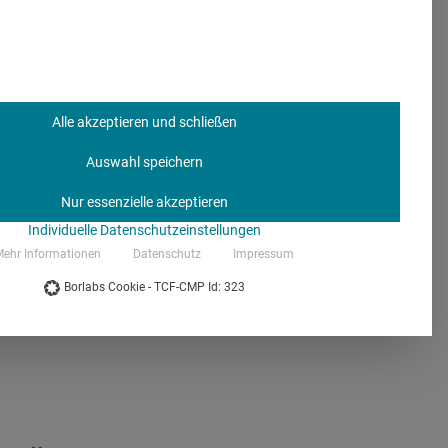
 einräumen
n weiterzubilden.
bildung ihrer
Alle akzeptieren und schließen
bert Gehle, erster
Auswahl speichern
g unseres ärztlichen
reiräume dafür zu
Nur essenzielle akzeptieren
die Weiterbildung des
Individuelle Datenschutzeinstellungen
rärzte und einen gut
ehr Informationen
Datenschutz
Impressum
Borlabs Cookie - TCF-CMP Id: 323