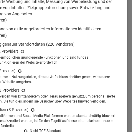
erte Werbung und Inhalte, Messung von Werbeleistung und der
 von Inhalten, Zielgruppenforschung sowie Entwicklung und
ng von Angeboten
ren)
nd von aktiv angeforderten Informationen identifizieren
ren)
 genauer Standortdaten
(220 Vendoren)
2 Provider)
s ermöglichen grundlegende Funktionen und sind für das
tionieren der Website erforderlich.
Provider)
ammeln Nutzungsdaten, die uns Aufschluss darüber geben, wie unsere
er Website umgehen.
3 Provider)
werden von Drittanbietern oder Herausgebern genutzt, um personalisierte
 Sie tun dies, indem sie Besucher über Websites hinweg verfolgen.
dien
(3 Provider)
attformen und Social-Media-Plattformen werden standardmäßig blockiert.
s akzeptiert werden, ist für den Zugriff auf diese Inhalte keine manuelle
forderlich.
Nicht-TCF-Standard