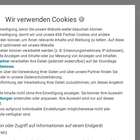
Wir verwenden Cookies 🍪
inwilligung, bevor Sie unsere Website weiter besuchen können.
inwilligung, damit wir und unsere 868 Partner Cookies und andere
er
en können, um Ihnen relevante Inhalte und Werbung zu liefern. Auf diese
d optimieren wir unsere Website.
ten können verarbeitet werden (z. B. Erkennungsmerkmale, IP-Adressen),
ierte Anzeigen und Inhalte oder zur Messung von Anzeigen und Inhalten.
artner
verarbeiten Ihre Daten (jederzeit widerrufbar) auf der Grundlage
nteresses
.
n über die Verwendung Ihrer Daten und über unsere Partner finden Sie
Suchen
der in unserer Datenschutzerklärung.
pflichtung, der Verarbeitung Ihrer Daten zuzustimmen, um dieses Angebot
 Inhalte nicht ohne Ihre Einwilligung anzeigen. Sie können Ihre Auswahl
ellungen
widerrufen oder anpassen. Ihre Auswahl wird nur auf dieses
.
ass aufgrund individueller Einstellungen möglicherweise nicht alle
te verfügbar sind.
on oder Zugriff auf Informationen auf einem Endgerät
ren)