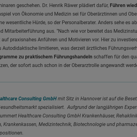
naren geschehen. Dr. Henrik Räwer plädiert dafür,
Führen wiede
piel von Ökonomie und Medizin sei für Oberärztinnen und Ober
ne wesentliche Hürde, so der Personalberater. Anders sehe es abe
itarbeiterführung aus. "Nach wie vor bereitet das Medizinstud
 auf praxisnahes Anführen und Motivieren vor. Hier zu investieren
Autodidaktische limitieren, was derzeit ärztliches Führungsver
ogramme zu praktischem Führungshandeln
schaffen für den qua
, der sofort auch schon in der Oberarztrolle angewandt werden
lthcare Consulting GmbH
mit Sitz in Hannover ist auf die Bes
esundheitsmarkt spezialisiert.
Aufgrund der langjährigen Expert
Mummert Healthcare Consulting GmbH Krankenhäuser, Rehaklinik
, Krankenkassen, Medizintechnik, Biotechnologie und pharmazeu
positionen.