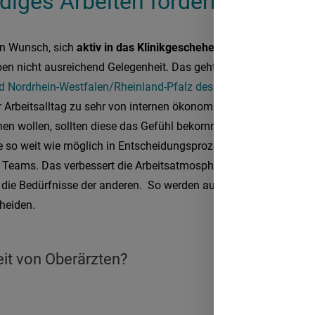
diges Arbeiten fördern
en Wunsch, sich
aktiv in das Klinikgeschehen einzubringen
. Die
en nicht ausreichend Gelegenheit. Das geht aus einer Erhebung
 Nordrhein-Westfalen/Rheinland-Pfalz des Marburger Bunds (
hr Arbeitsalltag zu sehr von internen ökonomischen Vorgaben be
nen wollen, sollten diese das Gefühl bekommen, ihren
Arbeitsall
e so weit wie möglich in Entscheidungsprozesse ein. Dazu gehö
n Teams. Das verbessert die Arbeitsatmosphäre und die Mitarbe
 die Bedürfnisse der anderen. So werden außerdem Fachärzte mot
cheiden.
eit von Oberärzten?