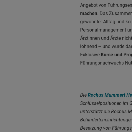
Angebot von Führungsemi
machen
. Das Zusammens
gewohnter Alltag und kei
Personalmanagement und M
Ärztinnen und Ärzte nicht
lohnend – und würde das 
Exklusive
Kurse und Pr
Führungsnachwuchs Nutzen
Die
Rochus Mummert Hea
Schlüsselpositionen im G
unterstützt die Rochus 
Behinderteneinrichtungen
Besetzung von Führungs