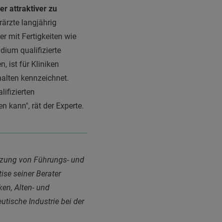
r attraktiver zu
ärzte langjährig
r mit Fertigkeiten wie
ium qualifizierte
, ist für Kliniken
halten kennzeichnet.
lifizierten
 kann", rät der Experte.
etzung von Führungs- und
ise seiner Berater
en, Alten- und
tische Industrie bei der