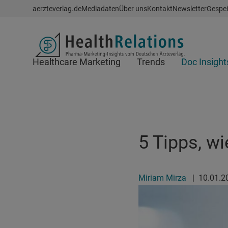
Schnellzugriff
aerzteverlag.de
Mediadaten
Über uns
Kontakt
Newsletter
Gespei
Header
Healthcare Marketing
Trends
Doc Insight
Suchfeld
5 Tipps, w
Miriam Mirza
|
10.01.