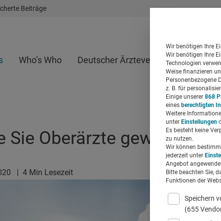
cherte Beiträge
Wir benötigen Ihre E
Wir benötigen Ihre E
s
Who’s Who
Deutscher Ärzteverlag
Whitepap
Technologien verwend
Weise finanzieren un
Personenbezogene Da
z. B. für personalis
Einige unserer
868 P
eines
berechtigten I
Weitere Informatione
unter
Einstellungen
o
Es besteht keine Ver
ie Sie Oberärzte gewinnen
zu nutzen.
Wir können bestimmte
jederzeit unter
Einst
Angebot angewendet
2020
|
4 Min Lesezeit
Bitte beachten Sie, d
Funktionen der Websi
Speichern v
(655 Vendo