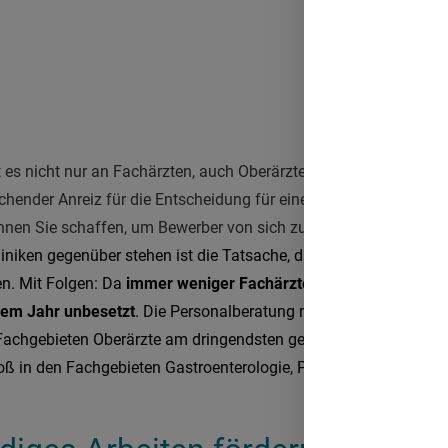
es nicht nur an Fachärzten, auch Oberärzte werden dringend ge
eichender Anreiz für die Entscheidung für einen bestimmten Arbe
en Sie schaffen, um Bewerber von sich zu überzeugen?
liniken gegenüber stehen ist die Tatsache, dass viele Fachärzte
n. Mit Folgen: Da
immer weniger Fachärzte in die Oberarztstel
inem Jahr unbesetzt
. Die Personalberatung mainmedico hat einen
n Fachgebieten Oberärzte am dringendsten gesucht werden
.
Demna
oß in den Fachgebieten
Gastroenterologie, Pneumologie und Gef