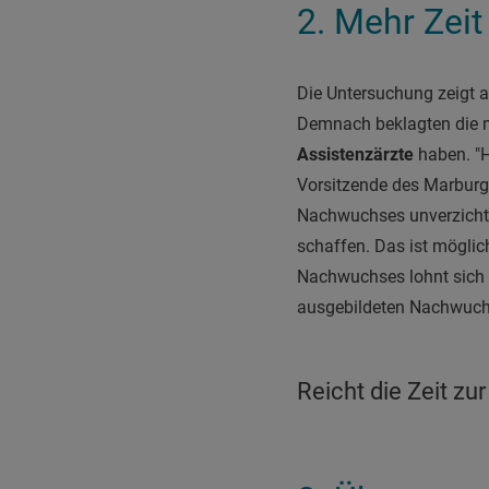
2. Mehr Zeit
Die Untersuchung zeigt a
Demnach beklagten die me
Assistenzärzte
haben. "H
Vorsitzende des Marburge
Nachwuchses unverzichtba
schaffen. Das ist möglic
Nachwuchses lohnt sich a
ausgebildeten Nachwuchs,
Reicht die Zeit zu