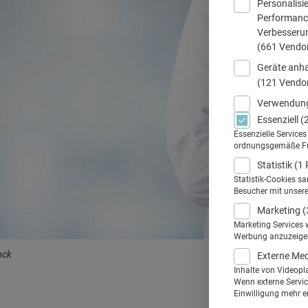
Personalisi
Performance
Verbesseru
(661 Vendo
Geräte anha
(121 Vendo
Verwendung
Essenziell
(
Essenzielle Service
ordnungsgemäße Funk
Statistik
(1 
Statistik-Cookies s
Besucher mit unser
Marketing
(
Marketing Services 
Werbung anzuzeigen.
ock
Externe Me
Inhalte von Videopl
Wenn externe Service
Einwilligung mehr er