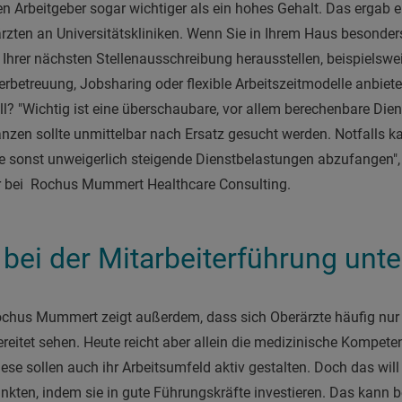
en Arbeitgeber sogar wichtiger als ein hohes Gehalt. Das erga
zten an Universitätskliniken. Wenn Sie in Ihrem Haus besonder
n Ihrer nächsten Stellenausschreibung herausstellen, beispielsw
erbetreuung, Jobsharing oder flexible Arbeitszeitmodelle anbiet
 "Wichtig ist eine überschaubare, vor allem berechenbare Dien
en sollte unmittelbar nach Ersatz gesucht werden. Notfalls ka
e sonst unweigerlich steigende Dienstbelastungen abzufangen", 
er bei Rochus Mummert Healthcare Consulting.
 bei der Mitarbeiterführung unt
chus Mummert zeigt außerdem, dass sich Oberärzte häufig nur
reitet sehen. Heute reicht aber allein die medizinische Kompete
iese sollen auch ihr Arbeitsumfeld aktiv gestalten. Doch das will 
unkten, indem sie in gute Führungskräfte investieren. Das kann 