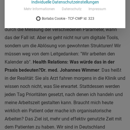
Individuelle Datenschutzeinstellungen
und dynamisch auf die Bedürfnisse des einzelnen
Mehr Informationen
Datenschutz
Impressum
Patienten eingehen. Sie arbeiten agil und sind da, wenn sie
Borlabs Cookie - TCF-CMP Id: 323
als Arzt gebraucht werden. Die digitalen Systeme erkennen
durch die Messung der verschiedenen Parameter, wann
das der Fall ist. Aber es geht nicht nur um digitale Tools,
sondern um die Ablösung von gewohnten Strukturen! Wir
müssen weg von dem Leitgedanken: "Wir arbeiten den
Kalender ab".
Health Relations: Was würde das in der
Praxis bedeuten?
Dr. med. Johannes Wimmer
: Das heißt
in der Realität: Sie als Arzt fahren morgens in die Klinik und
wissen noch nicht, was Sie erwartet. Stattdessen werden
jeden Tag Prioritäten gesetzt, nach denen ich handeln und
meine Arbeitszeit gestalten kann. Braucht mich heute
wirklich ein Patient oder mache ich organisatorische
Arbeiten? Das Ziel ist, mehr und effektiv genutzte Zeit mit
dem Patienten zu haben. Wir sind in Deutschland