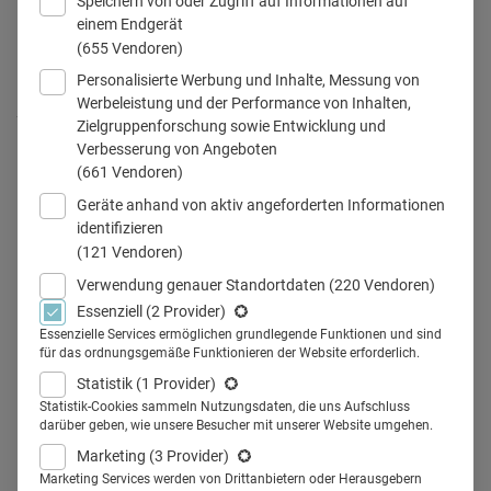
Speichern von oder Zugriff auf Informationen auf
einem Endgerät
(655 Vendoren)
Personalisierte Werbung und Inhalte, Messung von
Dr. med. Johannes Wimmer ist Arzt an einem Berliner Krankenhaus,
Werbeleistung und der Performance von Inhalten,
Autor, YouTuber und TV-Arzt. Auf Health Relations berichtet er über
Zielgruppenforschung sowie Entwicklung und
die Medizin von morgen.
Verbesserung von Angeboten
(661 Vendoren)
Geräte anhand von aktiv angeforderten Informationen
identifizieren
Teilen
(121 Vendoren)
Verwendung genauer Standortdaten
(220 Vendoren)
Essenziell
(2 Provider)
Essenzielle Services ermöglichen grundlegende Funktionen und sind
für das ordnungsgemäße Funktionieren der Website erforderlich.
"Der Schmerz ist noch nicht groß
Statistik
(1 Provider)
Statistik-Cookies sammeln Nutzungsdaten, die uns Aufschluss
genug. Noch geht es allen gut
darüber geben, wie unsere Besucher mit unserer Website umgehen.
genug. Wir trotten in Sachen
Marketing
(3 Provider)
Marketing Services werden von Drittanbietern oder Herausgebern