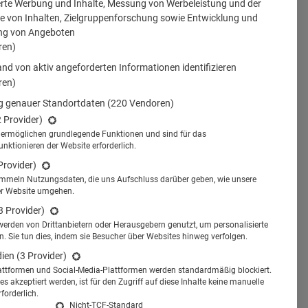
erte Werbung und Inhalte, Messung von Werbeleistung und der
 von Inhalten, Zielgruppenforschung sowie Entwicklung und
ng von Angeboten
ren)
nd von aktiv angeforderten Informationen identifizieren
ren)
 genauer Standortdaten
(220 Vendoren)
2 Provider)
s ermöglichen grundlegende Funktionen und sind für das
tionieren der Website erforderlich.
Provider)
ammeln Nutzungsdaten, die uns Aufschluss darüber geben, wie unsere
er Website umgehen.
3 Provider)
werden von Drittanbietern oder Herausgebern genutzt, um personalisierte
 Sie tun dies, indem sie Besucher über Websites hinweg verfolgen.
dien
(3 Provider)
attformen und Social-Media-Plattformen werden standardmäßig blockiert.
s akzeptiert werden, ist für den Zugriff auf diese Inhalte keine manuelle
r Ärzte auf Bildmaterial aus
forderlich.
dobe Stock
Nicht-TCF-Standard