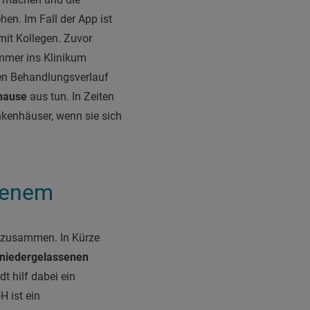
hen. Im Fall der App ist
mit Kollegen. Zuvor
immer ins Klinikum
ren Behandlungsverlauf
uhause
aus tun. In Zeiten
nkenhäuser, wenn sie sich
senem
er zusammen. In Kürze
niedergelassenen
dt hilf dabei ein
 ist ein