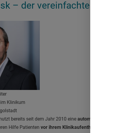
sk – der vereinfachte Check-in d
ter
 im Klinikum
ngolstadt
nutzt bereits seit dem Jahr 2010 eine
automatisierte Patiente
eren Hilfe Patienten
vor ihrem Klinikaufenthalt einchecken
könn