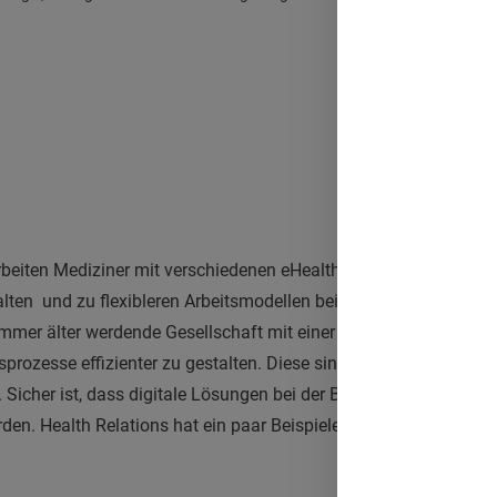
rbeiten Mediziner mit verschiedenen eHealth-Lösungen, die die Är
alten und zu flexibleren Arbeitsmodellen beitragen.
mmer älter werdende Gesellschaft mit einer steigenden Zahl ch
sprozesse effizienter zu gestalten. Diese sind nur ein paar der P
 Sicher ist, dass digitale Lösungen bei der Bewältigung dieser 
erden. Health Relations hat ein paar Beispiele zusammengetrage