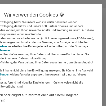
Wir verwenden Cookies 🍪
inwilligung, bevor Sie unsere Website weiter besuchen können.
inwilligung, damit wir und unsere 868 Partner Cookies und andere
er
en können, um Ihnen relevante Inhalte und Werbung zu liefern. Auf diese
d optimieren wir unsere Website.
ten können verarbeitet werden (z. B. Erkennungsmerkmale, IP-Adressen),
ierte Anzeigen und Inhalte oder zur Messung von Anzeigen und Inhalten.
artner
verarbeiten Ihre Daten (jederzeit widerrufbar) auf der Grundlage
nteresses
.
n über die Verwendung Ihrer Daten und über unsere Partner finden Sie
Suchen
der in unserer Datenschutzerklärung.
pflichtung, der Verarbeitung Ihrer Daten zuzustimmen, um dieses Angebot
th-
 Inhalte nicht ohne Ihre Einwilligung anzeigen. Sie können Ihre Auswahl
ellungen
widerrufen oder anpassen. Ihre Auswahl wird nur auf dieses
.
ass aufgrund individueller Einstellungen möglicherweise nicht alle
te verfügbar sind.
on oder Zugriff auf Informationen auf einem Endgerät
ren)