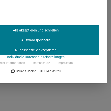
ualisieren. Die erfassten
em (KIS) gesendet.
der Aufnahme nur noch in
e Einführung der Kioske
mann, Leiter
Alle akzeptieren und schließen
zeptanz, die wir uns
Auswahl speichern
len der Krankenhäuser
Nur essenzielle akzeptieren
en von zu Hause aus in
Individuelle Datenschutzeinstellungen
m Aufnahmetag nur noch
ehr Informationen
Datenschutz
Impressum
Borlabs Cookie - TCF-CMP Id: 323