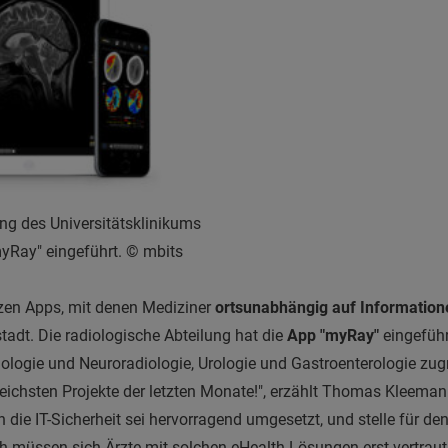
ung des Universitätsklinikums
myRay" eingeführt. © mbits
zen Apps, mit denen Mediziner
ortsunabhängig auf Information
tadt. Die radiologische Abteilung hat die
App "myRay"
eingeführ
iologie und Neuroradiologie, Urologie und Gastroenterologie zug
reichsten Projekte der letzten Monate!", erzählt Thomas Kleeman
h die IT-Sicherheit sei hervorragend umgesetzt, und stelle für d
ch müssen sich Ärzte mit solchen eHealth-Lösungen erst vertrau