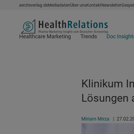
Schnellzugriff
aerzteverlag.de
Mediadaten
Über uns
Kontakt
Newsletter
Gespei
Header
Healthcare Marketing
Trends
Doc Insight
Suchfeld
Klinikum I
Lösungen a
Miriam Mirza
|
27.02.