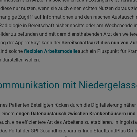
 diese nur nutzen, wenn sie auch einen echten Nutzen daraus zie
bhängige Zugriff auf Informationen und den raschen Austausch 
 Radiologie in Bereitschaft bisher nachts oder am Wochenende 
bilder zu befunden und mit dem diensthabenden Arzt den weite
rung der App "mRay" kann der
Bereitschaftsarzt dies nun von Z
sind solche
flexiblen Arbeitsmodelle
auch ein Pluspunkt für Kra
r darstellen wollen.
Kommunikation mit Niedergelas
nes Patienten Beteiligten rücken durch die Digitalisierung näh
zu einem
engen Datenaustausch zwischen Krankenhäusern und 
ch, eine effizientere Art des Arbeitens zu etablieren. In Ingolsta
 Das Portal der GPI Gesundheitspartner IngolStadtLandPlus GmbH