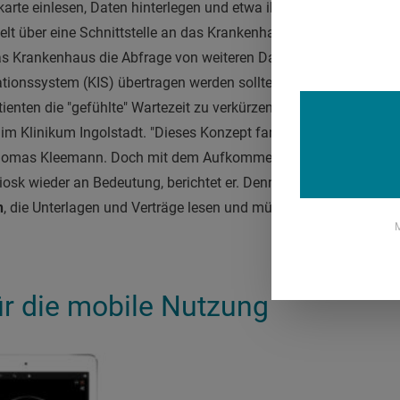
arte einlesen, Daten hinterlegen und etwa ihre Kontaktdaten akt
lt über eine Schnittstelle an das Krankenhausinformationssyst
s Krankenhaus die Abfrage von weiteren Daten, die später bei 
onssystem (KIS) übertragen werden sollten. Hintergrund für di
enten die "gefühlte" Wartezeit zu verkürzen, sagt Thomas Klee
im Klinikum Ingolstadt. "Dieses Konzept fand leider nicht die Ak
Thomas Kleemann. Doch mit dem Aufkommen von Patientenporta
Kiosk wieder an Bedeutung, berichtet er. Denn die
Patienten könn
n
, die Unterlagen und Verträge lesen und müssen sich dann a
M
ür die mobile Nutzung