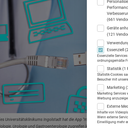
Personalisi
Performance
Verbesseru
(661 Vendo
Geräte anha
(121 Vendo
Verwendung
Essenziell
(
Essenzielle Service
ordnungsgemäße Funk
Statistik
(1 
Statistik-Cookies s
Besucher mit unser
Marketing
(
Marketing Services 
Werbung anzuzeigen.
Externe Me
Inhalte von Videopl
Wenn externe Service
es Universitätsklinikums Ingolstadt hat die App "myRay" eingeführt, mit de
Einwilligung mehr er
iologie, Urologie und Gastroenterologie zugreifen können. © HNFOTO / A