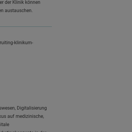
r der Klinik können
ten austauschen.
uiting-klinikum-
swesen, Digitalisierung
kus auf medizinische,
itale