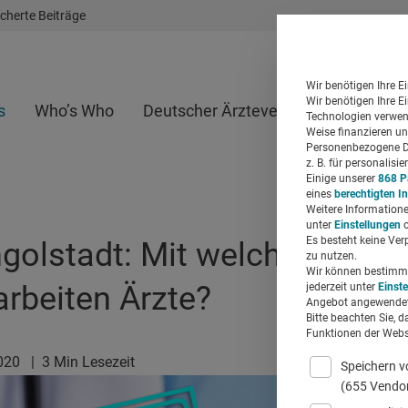
cherte Beiträge
Wir benötigen Ihre E
Wir benötigen Ihre E
s
Who’s Who
Deutscher Ärzteverlag
Whitepap
Technologien verwend
Weise finanzieren un
Personenbezogene Da
z. B. für personalis
Einige unserer
868 P
eines
berechtigten I
Weitere Informatione
unter
Einstellungen
o
Es besteht keine Ver
ngolstadt: Mit welchen eHeal
zu nutzen.
Wir können bestimmte
rbeiten Ärzte?
jederzeit unter
Einst
Angebot angewendet
Bitte beachten Sie, d
Funktionen der Websi
2020
|
3 Min Lesezeit
Speichern v
(655 Vendo