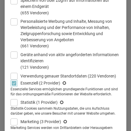
Speichern von oder Zugriff auf Informationen auf
einem Endgerät
(655 Vendoren)
Personalisierte Werbung und Inhalte, Messung von
Werbeleistung und der Performance von Inhalten,
Zielgruppenforschung sowie Entwicklung und
Dr. Claudia Abel ist neue Vorständin bei BERLIN CHEMIE.
Verbesserung von Angeboten
(661 Vendoren)
Geräte anhand von aktiv angeforderten Informationen
identifizieren
Teilen
(121 Vendoren)
Verwendung genauer Standortdaten
(220 Vendoren)
Dr. Claudia Abel ist neues Vorstandsmitglied bei BERLIN-
Essenziell
(2 Provider)
Essenzielle Services ermöglichen grundlegende Funktionen und sind
CHEMIE. Im Interview spricht Sie über ihre Pläne für das
für das ordnungsgemäße Funktionieren der Website erforderlich.
Unternehmen, die Folgen von Corona für den Außendienst
Statistik
(1 Provider)
und wie sich die Firma in der Pandemie engagiert.
Statistik-Cookies sammeln Nutzungsdaten, die uns Aufschluss
darüber geben, wie unsere Besucher mit unserer Website umgehen.
Health Relations: Sie sind seit Januar 2021 Mitglied im
Marketing
(3 Provider)
Vorstand der BERLIN-CHEMIE AG. Zuvor waren Sie für
Marketing Services werden von Drittanbietern oder Herausgebern