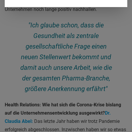
das, was unseren Beruf im Kern ausmacht und wird im
Unternehmen noch lange positiv nachhallen.
"Ich glaube schon, dass die
Gesundheit als zentrale
gesellschaftliche Frage einen
neuen Stellenwert bekommt und
damit auch unsere Arbeit, wie die
der gesamten Pharma-Branche,
größere Anerkennung erfährt"
Health Relations: Wie hat sich die Corona-Krise bislang
auf die Unternehmensentwicklung ausgewirkt?
Dr.
Claudia Abel:
Das letzte Jahr haben wir trotz Pandemie
erfolgreich abgeschlossen. Inzwischen haben wir so etwas