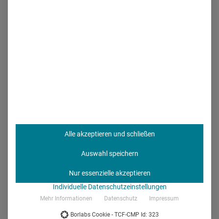
Abel:
Als Berliner Unternehmen fühlen wir uns der
Hauptstadt und ihrer Bevölkerung in besonderer Weise
verpflichtet und haben daher nicht gezögert, als uns der
Berliner Senat Ende 2020 um Unterstützung bat, um
kurzfristig das erste und größte der Berliner Impfzentren in
Berlin-Treptow aufzubauen. Rund 150 freiwillige BERLIN-
CHEMIE-Mitarbeiter mit entsprechender medizinisch-
pharmazeutischer Qualifikation aus den Standorten Berlin-
Adlershof, Berlin-Britz und Großbeeren sowie aus dem
bundesweiten wissenschaftlichen Außendienst waren dem
Alle akzeptieren und schließen
Aufruf der Unternehmensleitung gefolgt und haben mit
ihrem pharmazeutischen Know-how die Aufbereitung des
Auswahl speichern
sensiblen Impfstoffes "BNT162b2" Comirnaty® von
Nur essenzielle akzeptieren
BionNTech/Pfizer unterstützt. Über 85.000 Impfdosen
Individuelle Datenschutzeinstellungen
konnten so einsatzbereit übergeben werden. Diese
Mehr Informationen
Datenschutz
Impressum
gemeinsame Erfahrung, nämlich Menschen zu helfen, ist
Borlabs Cookie - TCF-CMP Id: 323