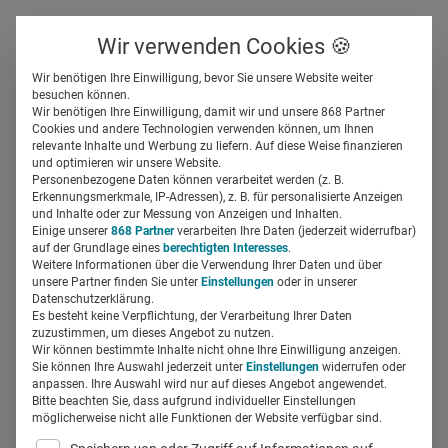
Über uns
Kontakt
Wir verwenden Cookies 🍪
Newsletter
Gespeicherte Beiträge
Wir benötigen Ihre Einwilligung, bevor Sie unsere Website weiter
Suchfeld
besuchen können.
Wir benötigen Ihre Einwilligung, damit wir und unsere 868 Partner
Dr. Claudia Abel, BERLIN
Cookies und andere Technologien verwenden können, um Ihnen
relevante Inhalte und Werbung zu liefern. Auf diese Weise finanzieren
CHEMIE: „Inzwischen haben
Suchen
und optimieren wir unsere Website.
Personenbezogene Daten können verarbeitet werden (z. B.
wir so etwas wie
Erkennungsmerkmale, IP-Adressen), z. B. für personalisierte Anzeigen
und Inhalte oder zur Messung von Anzeigen und Inhalten.
Einige unserer
868 Partner
verarbeiten Ihre Daten (jederzeit widerrufbar)
Krisenroutine“
auf der Grundlage eines
berechtigten Interesses
.
Weitere Informationen über die Verwendung Ihrer Daten und über
unsere Partner finden Sie unter
Einstellungen
oder in unserer
Miriam Mirza
24.05.2021
4 Min Lesezeit
Datenschutzerklärung.
Es besteht keine Verpflichtung, der Verarbeitung Ihrer Daten
zuzustimmen, um dieses Angebot zu nutzen.
Wir können bestimmte Inhalte nicht ohne Ihre Einwilligung anzeigen.
Sie können Ihre Auswahl jederzeit unter
Einstellungen
widerrufen oder
anpassen. Ihre Auswahl wird nur auf dieses Angebot angewendet.
Bitte beachten Sie, dass aufgrund individueller Einstellungen
möglicherweise nicht alle Funktionen der Website verfügbar sind.