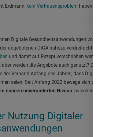
nt Erdmann,
kein Vertrauensproblem
haben
önnen Digitale Gesundheitsanwendungen von Ärztinnen und Ärzt
e der angebotenen DiGA nahezu verdreifacht. Aktuell gibt es
45 A
aben
und damit auf Rezept verschrieben werden können. Digitale 
a, aber werden die Angebote auch genutzt? Der GKV-Spitzenverban
 der Verband Anfang des Jahres, dass Digitale Gesundheitsan
men seien. Seit Anfang 2022
bewege sich die
monatliche Meng
nem nahezu unveränderten Niveau
zwischen 10.000 und 12.000 D
r Nutzung Digitaler
sanwendungen