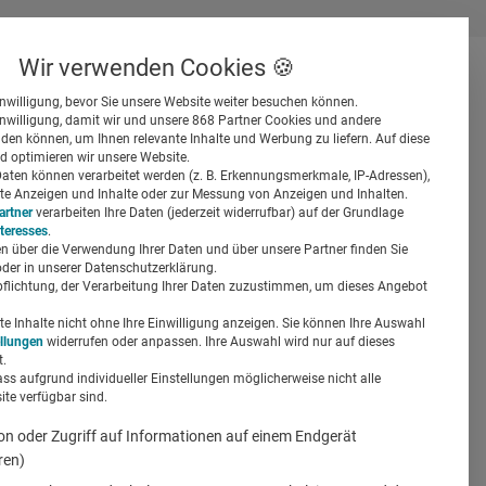
Wir verwenden Cookies 🍪
inwilligung, bevor Sie unsere Website weiter besuchen können.
inwilligung, damit wir und unsere 868 Partner Cookies und andere
er
en können, um Ihnen relevante Inhalte und Werbung zu liefern. Auf diese
d optimieren wir unsere Website.
ten können verarbeitet werden (z. B. Erkennungsmerkmale, IP-Adressen),
ierte Anzeigen und Inhalte oder zur Messung von Anzeigen und Inhalten.
artner
verarbeiten Ihre Daten (jederzeit widerrufbar) auf der Grundlage
nteresses
.
n über die Verwendung Ihrer Daten und über unsere Partner finden Sie
Suchen
der in unserer Datenschutzerklärung.
pflichtung, der Verarbeitung Ihrer Daten zuzustimmen, um dieses Angebot
anz von
 Inhalte nicht ohne Ihre Einwilligung anzeigen. Sie können Ihre Auswahl
ellungen
widerrufen oder anpassen. Ihre Auswahl wird nur auf dieses
.
ass aufgrund individueller Einstellungen möglicherweise nicht alle
te verfügbar sind.
on oder Zugriff auf Informationen auf einem Endgerät
ren)