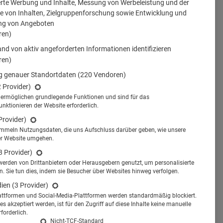
erte Werbung und Inhalte, Messung von Werbeleistung und der
 von Inhalten, Zielgruppenforschung sowie Entwicklung und
ng von Angeboten
ren)
nd von aktiv angeforderten Informationen identifizieren
ren)
 genauer Standortdaten
(220 Vendoren)
2 Provider)
s ermöglichen grundlegende Funktionen und sind für das
tionieren der Website erforderlich.
Provider)
ammeln Nutzungsdaten, die uns Aufschluss darüber geben, wie unsere
er Website umgehen.
3 Provider)
werden von Drittanbietern oder Herausgebern genutzt, um personalisierte
 Sie tun dies, indem sie Besucher über Websites hinweg verfolgen.
dien
(3 Provider)
attformen und Social-Media-Plattformen werden standardmäßig blockiert.
s akzeptiert werden, ist für den Zugriff auf diese Inhalte keine manuelle
Healthcare-Projekte und hat
forderlich.
Nicht-TCF-Standard