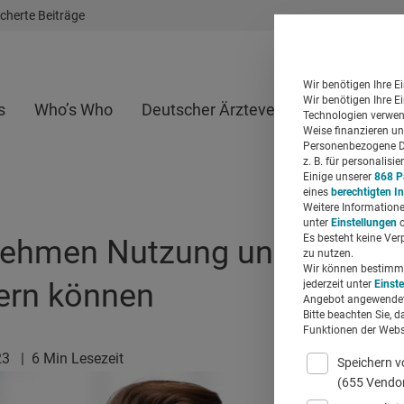
cherte Beiträge
Wir benötigen Ihre E
Wir benötigen Ihre E
s
Who’s Who
Deutscher Ärzteverlag
Whitepap
Technologien verwend
Weise finanzieren un
Personenbezogene Da
z. B. für personalis
Einige unserer
868 P
eines
berechtigten I
Weitere Informatione
unter
Einstellungen
o
Es besteht keine Ver
nehmen Nutzung und Akzept
zu nutzen.
Wir können bestimmte
ern können
jederzeit unter
Einst
Angebot angewendet
Bitte beachten Sie, d
Funktionen der Websi
23
|
6 Min Lesezeit
Speichern v
(655 Vendo