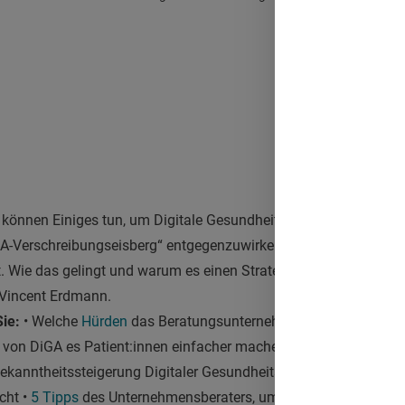
können Einiges tun, um Digitale Gesundheitsanwendungen bess
GA-Verschreibungseisberg“ entgegenzuwirken, davon ist das Be
. Wie das gelingt und warum es einen Strategiewechsel von digit
 Vincent Erdmann.
Sie:
• Welche
Hürden
das Beratungsunternehmen Digital Oxygen 
er von DiGA es Patient:innen einfacher machen und den
Einreich
ekanntheitssteigerung Digitaler Gesundheitsanwendungen ein
cht •
5 Tipps
des Unternehmensberaters, um DiGA bekannter zu