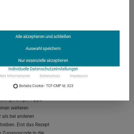
 noch
mangelnden
u wenig bekannt“, sagt
ung digitaler
dass die Bekanntheit der
Alle akzeptieren und schließen
dheitsanwendungen
Auswahl speichern
Nur essenzielle akzeptieren
Individuelle Datenschutzeinstellungen
?
ehr Informationen
Datenschutz
Impressum
Borlabs Cookie - TCF-CMP Id: 323
n Jahren am Markt
reibungsfähigen Apps
einen weiteren
r als bei anderen
reiben. Erst das Rezept
en Zugangscode in die