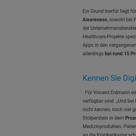
Ein Grund hierfür liegt f
Awareness
, sowohl bei 
der Unternehmensberater
Healthcare-Projekte spezi
Apps in den vergangenen
allerdings
bei rund 15 P
Kennen Sie Dig
Für Vincent Erdmann ein
verfügbar sind. „Und bei 
nicht kennen, noch viel g
Stolperstein in dem
Proz
Medizinprodukten. Patie
an die Krankenkasse sch