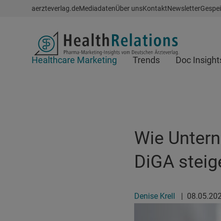
Schnellzugriff
aerzteverlag.de
Mediadaten
Über uns
Kontakt
Newsletter
Gespei
Header
Healthcare Marketing
Trends
Doc Insight
Suchfeld
Wie Unter
DiGA steig
Denise Krell
|
08.05.20