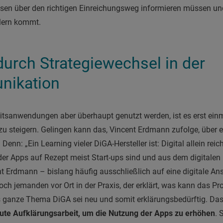
en über den richtigen Einreichungsweg informieren müssen und
hlern kommt.
urch Strategiewechsel in der
nikation
tsanwendungen aber überhaupt genutzt werden, ist es erst einma
zu steigern. Gelingen kann das, Vincent Erdmann zufolge, über e
nn: „Ein Learning vieler DiGA-Hersteller ist: Digital allein reich
der Apps auf Rezept meist Start-ups sind und aus dem digitale
ent Erdmann – bislang häufig ausschließlich auf eine digitale A
ch jemanden vor Ort in der Praxis, der erklärt, was kann das Pr
as ganze Thema DiGA sei neu und somit erklärungsbedürftig. Das 
gute Aufklärungsarbeit, um die Nutzung der Apps zu erhöhen
. 