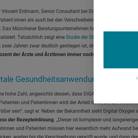
ür Vincent Erdmann, Senior Consultant bei Digital Oxygen, in der
Patient:innen als auch bei den Verschreibern. „DiGA sind noch z
. Das Münchener Beratungsunternehmen hat sich auf die Begleit
alisiert. Tatsächlich zeigt eine
Studie der Stiftung Gesundheit
, 
 zwei Jahren zwar deutlich gestiegen ist, die Digitalen Gesun
rozent der Ärzte und Ärztinnen immer noch nicht bekannt sind
.
itale Gesundheitsanwendungen (DiGA)
M
e hohe Zahl, angesichts dessen, dass DiGA bereits seit einige
Patienten und Patientinnen wird der Anteil derer, die die versch
rößer sein“, sagt er. Neben der Bekanntheit sieht Digital Oxygen 
ess der Rezepteinlösung
. „Dieser ist komplexer und langwierige
ntinnen und Patienten müssen hier wesentlich mehr Aufwand bet
icken, warten bis die Verschreibung geprüft wurde, und dann d