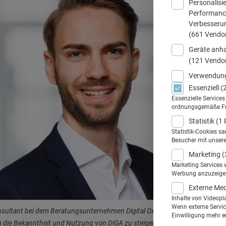
Personalisi
Performance
Verbesseru
(661 Vendo
Geräte anha
(121 Vendo
Verwendung
Essenziell
(
Essenzielle Service
ordnungsgemäße Funk
Statistik
(1 
Statistik-Cookies s
Besucher mit unser
Marketing
(
Marketing Services 
Werbung anzuzeigen.
Externe Me
Inhalte von Videopl
Wenn externe Service
sultant bei dem Beratungsunternehmen Digital Oxygen, begleitet digitale 
Einwilligung mehr er
 die Bekanntheit und Nutzung von DiGA zu steigern. © Digital Oxygen