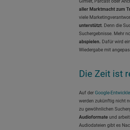
Gimlet, Parcast oder Anch
aller Marktmacht zum Tro
viele Marketingverantwor
unterstützt
. Denn die Suc
Suchergebnisse. Mehr n
abspielen.
Dafür wird ein
Wiedergabe mit angepass
Die Zeit ist 
Auf der
Google-Entwickle
werden zukünftig nicht 
zu gewöhnlichen Sucher
Audioformate
und arbeit
Audiodateien gibt es Nac