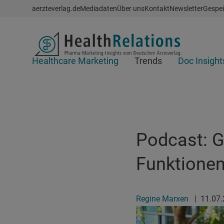
Schnellzugriff
aerzteverlag.de
Mediadaten
Über uns
Kontakt
Newsletter
Gespei
Header
Healthcare Marketing
Trends
Doc Insight
Suchfeld
Podcast: G
Funktione
Regine Marxen
|
11.07