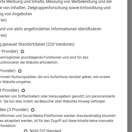
erte Werbung und Inhalte, Messung von Werbeleistung und der
 von Inhalten, Zielgruppenforschung sowie Entwicklung und
ng von Angeboten
ren)
nd von aktiv angeforderten Informationen identifizieren
ren)
 genauer Standortdaten
(220 Vendoren)
2 Provider)
s ermöglichen grundlegende Funktionen und sind für das
tionieren der Website erforderlich.
Provider)
ammeln Nutzungsdaten, die uns Aufschluss darüber geben, wie unsere
er Website umgehen.
3 Provider)
werden von Drittanbietern oder Herausgebern genutzt, um personalisierte
 Sie tun dies, indem sie Besucher über Websites hinweg verfolgen.
dien
(3 Provider)
attformen und Social-Media-Plattformen werden standardmäßig blockiert.
s akzeptiert werden, ist für den Zugriff auf diese Inhalte keine manuelle
forderlich.
Nicht-TCF-Standard