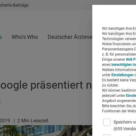
cherte Beiträge
Wir benötigen Ihre E
Wir benötigen Ihre E
s
Who’s Who
Deutscher Ärzteverlag
Whitepap
Technologien verwend
Weise finanzieren un
Personenbezogene Da
z. B. für personalis
Einige unserer
868 P
eines
berechtigten I
Weitere Informatione
unter
Einstellungen
o
Es besteht keine Ver
oogle präsentiert neue Such
zu nutzen.
Wir können bestimmte
n
jederzeit unter
Einst
Angebot angewendet
Bitte beachten Sie, d
Funktionen der Websi
.2019
|
2 Min Lesezeit
Speichern v
(655 Vendo