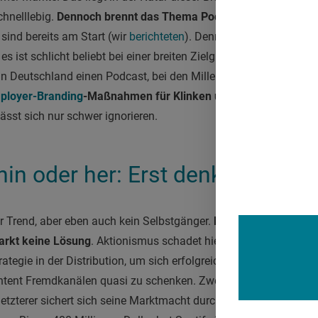
hnelllebig.
Dennoch brennt das Thema Podcast auch hier unte
ind bereits am Start (wir
berichteten
). Denn das Format bietet
es ist schlicht beliebt bei einer breiten Zielgruppe. Laut Statis
in Deutschland einen Podcast, bei den Millennials schalteten so
ployer-Branding
-Maßnahmen für Klinken und Pharma hat das
lässt sich nur schwer ignorieren.
in oder her: Erst denken, dann
r Trend, aber eben auch kein Selbstgänger.
Blind auf den Zug au
rkt keine Lösung
. Aktionismus schadet hier nur. Es braucht, n
rategie in der Distribution, um sich erfolgreich zu positionieren.
ntent Fremdkanälen quasi zu schenken. Zweifelsohne sind Anbie
 letzterer sichert sich seine Marktmacht durch Investitionen in 