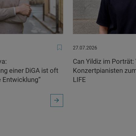
27.07.2026
27.07.2026
va:
Can Yildiz im Porträt
g einer DiGA ist oft
Konzertpianisten zu
e Entwicklung“
LIFE