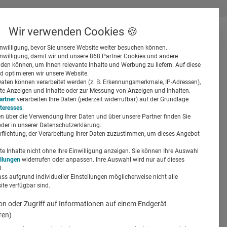
Wir verwenden Cookies 🍪
inwilligung, bevor Sie unsere Website weiter besuchen können.
inwilligung, damit wir und unsere 868 Partner Cookies und andere
er
en können, um Ihnen relevante Inhalte und Werbung zu liefern. Auf diese
d optimieren wir unsere Website.
ten können verarbeitet werden (z. B. Erkennungsmerkmale, IP-Adressen),
ierte Anzeigen und Inhalte oder zur Messung von Anzeigen und Inhalten.
artner
verarbeiten Ihre Daten (jederzeit widerrufbar) auf der Grundlage
nteresses
.
n über die Verwendung Ihrer Daten und über unsere Partner finden Sie
Suchen
der in unserer Datenschutzerklärung.
pflichtung, der Verarbeitung Ihrer Daten zuzustimmen, um dieses Angebot
-
 Inhalte nicht ohne Ihre Einwilligung anzeigen. Sie können Ihre Auswahl
ellungen
widerrufen oder anpassen. Ihre Auswahl wird nur auf dieses
.
ass aufgrund individueller Einstellungen möglicherweise nicht alle
te verfügbar sind.
on oder Zugriff auf Informationen auf einem Endgerät
ren)