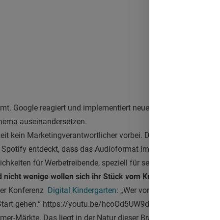
. Google reagiert und implementiert neue Funktionen. Spätesten
Thema auseinandersetzen.
it kein Marketingverantwortlicher vorbei. Das Angebot an Corp
 Spotify entdeckt, dass das Audioformat im Marketing mehr Pot
ichkeiten für Werbetreibende, speziell für seine Podcast-Plattfo
nd nicht wenige wollen sich ihr Stück vom Kuchen sichern.
Podca
ger Konferenz
Digital Kindergarten
: „Wer vorne mitspielen will, 
tart gehen.“ https://youtu.be/hcoOd5UW9dA Healthcare hat hie
r-Märkte. Das liegt in der Natur dieser Branche; sie ist aufgrun