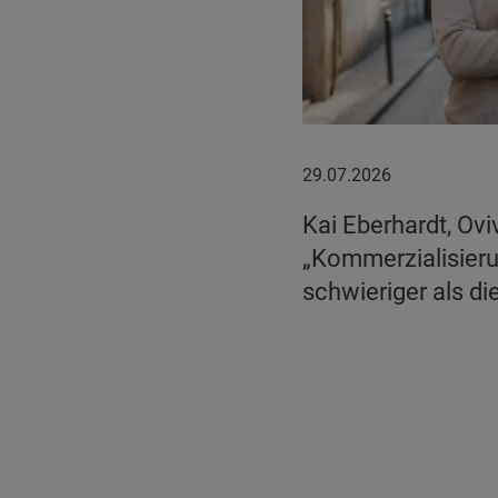
29.07.2026
29.07.2026
Kai Eberhardt, Ovi
„Kommerzialisierun
schwieriger als di