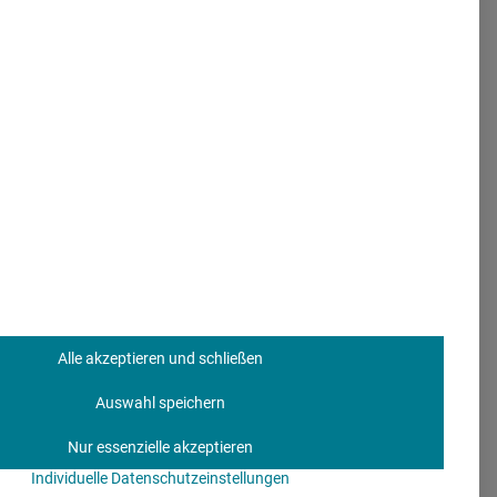
r den Nägeln
– erste
 einen neuen Touch Point
ta hörten 2018 ganze 22
gar 30 Prozent ein.
Für
 Streaming-Format ein
 launchen
fzuspringen, ist trotz
Alle akzeptieren und schließen
eben der Analyse der
Auswahl speichern
 Diese kann nicht darauf
ter wie iTunes und
Nur essenzielle akzeptieren
Podcast-Unternehmen wie
Individuelle Datenschutzeinstellungen