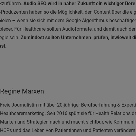
ckzuführen.
Audio SEO wird in naher Zukunft ein wichtiger Berei
Produzenten haben so die Möglichkeit, den Content über die ei
ielen – wenn sie sich mit dem Google-Algorithmus beschäftigen
plexer. Für Healthcare sollten Audioformate, und damit auch der 
egie sein.
Zumindest sollten Unternehmen prüfen, inwieweit d
st.
Regine Marxen
Freie Journalistin mit über 20-jähriger Berufserfahrung & Exper
Healthcaremarketing. Seit 2016 spürt sie für Health Relations 
Marken und Strategien nach und macht sichtbar, wie Kommunika
HCPs und das Leben von Patientinnen und Patienten verändern