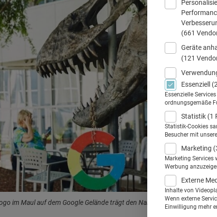
Personalisi
Performance
Verbesseru
(661 Vendo
Geräte anha
(121 Vendo
Verwendung
Essenziell
(
Essenzielle Service
ordnungsgemäße Funk
Statistik
(1 
Statistik-Cookies s
Besucher mit unser
Marketing
(
Marketing Services 
Werbung anzuzeigen.
Externe Me
Inhalte von Videopl
Wenn externe Service
Logo im Maul auf dem Google Gelände trägt den Namen Stan.
Einwilligung mehr er