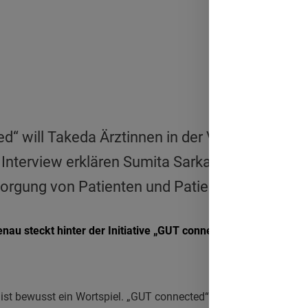
“ will Takeda Ärztinnen in der Viszeralmedizin
 Interview erklären Sumita Sarkar und Sabine H
orgung von Patienten und Patientinnen nachhalt
nau steckt hinter der Initiative „GUT connected“ und welches 
st bewusst ein Wortspiel. „GUT connected“ heißt für uns gut verne