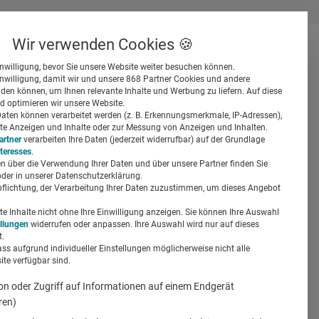
Wir verwenden Cookies 🍪
inwilligung, bevor Sie unsere Website weiter besuchen können.
inwilligung, damit wir und unsere 868 Partner Cookies und andere
er
en können, um Ihnen relevante Inhalte und Werbung zu liefern. Auf diese
d optimieren wir unsere Website.
ten können verarbeitet werden (z. B. Erkennungsmerkmale, IP-Adressen),
ierte Anzeigen und Inhalte oder zur Messung von Anzeigen und Inhalten.
artner
verarbeiten Ihre Daten (jederzeit widerrufbar) auf der Grundlage
nteresses
.
n über die Verwendung Ihrer Daten und über unsere Partner finden Sie
Suchen
der in unserer Datenschutzerklärung.
pflichtung, der Verarbeitung Ihrer Daten zuzustimmen, um dieses Angebot
haffen
 Inhalte nicht ohne Ihre Einwilligung anzeigen. Sie können Ihre Auswahl
ellungen
widerrufen oder anpassen. Ihre Auswahl wird nur auf dieses
.
ass aufgrund individueller Einstellungen möglicherweise nicht alle
te verfügbar sind.
on oder Zugriff auf Informationen auf einem Endgerät
ren)