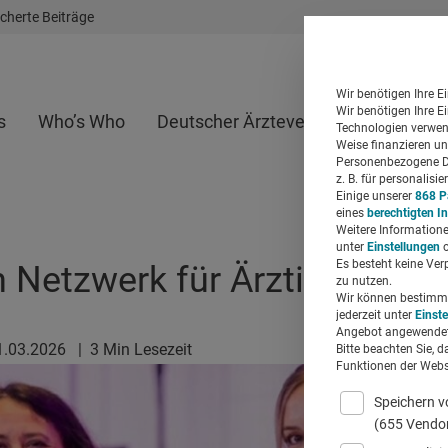
cherte Beiträge
Wir benötigen Ihre E
Wir benötigen Ihre E
s
Who’s Who
Deutscher Ärzteverlag
Whitepap
Technologien verwend
Weise finanzieren un
Personenbezogene Da
z. B. für personalis
Einige unserer
868 P
eines
berechtigten I
Weitere Informatione
unter
Einstellungen
o
Es besteht keine Ver
n Netzwerk für Ärztinnen sc
zu nutzen.
Wir können bestimmte
jederzeit unter
Einst
Angebot angewendet
1.03.2026
|
3 Min Lesezeit
Bitte beachten Sie, d
Funktionen der Websi
Speichern v
(655 Vendo