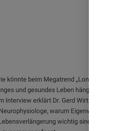
ie könnte beim Megatrend „Longevity“ eine en
 langes und gesundes Leben hängt nicht allein 
Im Interview erklärt Dr. Gerd Wirtz, Keynote Sp
 Neurophysiologe, warum Eigenverantwortung 
 Lebensverlängerung wichtig sind. Seine Ansicht