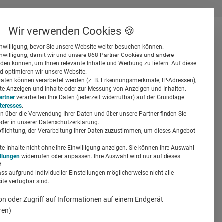
Wir verwenden Cookies 🍪
inwilligung, bevor Sie unsere Website weiter besuchen können.
inwilligung, damit wir und unsere 868 Partner Cookies und andere
er
en können, um Ihnen relevante Inhalte und Werbung zu liefern. Auf diese
d optimieren wir unsere Website.
ten können verarbeitet werden (z. B. Erkennungsmerkmale, IP-Adressen),
ierte Anzeigen und Inhalte oder zur Messung von Anzeigen und Inhalten.
artner
verarbeiten Ihre Daten (jederzeit widerrufbar) auf der Grundlage
nteresses
.
n über die Verwendung Ihrer Daten und über unsere Partner finden Sie
Suchen
der in unserer Datenschutzerklärung.
pflichtung, der Verarbeitung Ihrer Daten zuzustimmen, um dieses Angebot
ity“
 Inhalte nicht ohne Ihre Einwilligung anzeigen. Sie können Ihre Auswahl
ellungen
widerrufen oder anpassen. Ihre Auswahl wird nur auf dieses
.
ass aufgrund individueller Einstellungen möglicherweise nicht alle
te verfügbar sind.
on oder Zugriff auf Informationen auf einem Endgerät
ren)