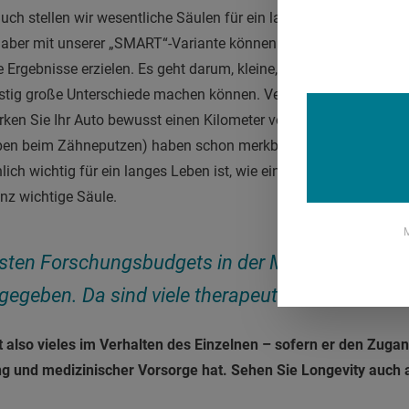
ch stellen wir wesentliche Säulen für ein langes Leben vor. D
 aber mit unserer „SMART“-Variante können Sie 80 % Ihrer Gewo
Ergebnisse erzielen. Es geht darum, kleine, aber wirkungsvoll
istig große Unterschiede machen können. Verzichten Sie beispi
ken Sie Ihr Auto bewusst einen Kilometer von Ihrem Ziel entfe
ppen beim Zähneputzen) haben schon merkbare Wirkungen. Und w
ich wichtig für ein langes Leben ist, wie ein Besuch im Fitnesss
z wichtige Säule.
M
sten Forschungsbudgets in der Medizin werden
gegeben. Da sind viele therapeutische Lösungen
gt also vieles im Verhalten des Einzelnen – sofern er den Zuga
 und medizinischer Vorsorge hat. Sehen Sie Longevity auch al