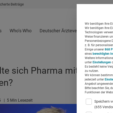
cherte Beiträge
Wir benötigen Ihre E
Wir benötigen Ihre E
s
Who’s Who
Deutscher Ärzteverlag
Whitepap
Technologien verwend
Weise finanzieren un
Personenbezogene Da
z. B. für personalis
Einige unserer
868 P
eines
berechtigten I
Weitere Informatione
unter
Einstellungen
o
Es besteht keine Ver
te sich Pharma mit „Longev
zu nutzen.
Wir können bestimmte
en?
jederzeit unter
Einst
Angebot angewendet
Bitte beachten Sie, d
Funktionen der Websi
5
|
5 Min Lesezeit
Speichern v
(655 Vendo