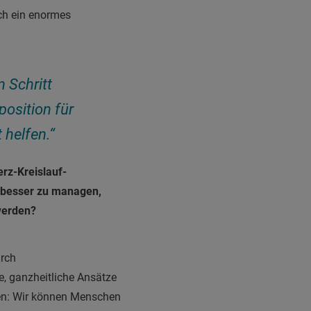
ich ein enormes
n Schritt
osition für
 helfen.“
rz-Kreislauf-
 besser zu managen,
werden?
urch
e, ganzheitliche Ansätze
ehen: Wir können Menschen