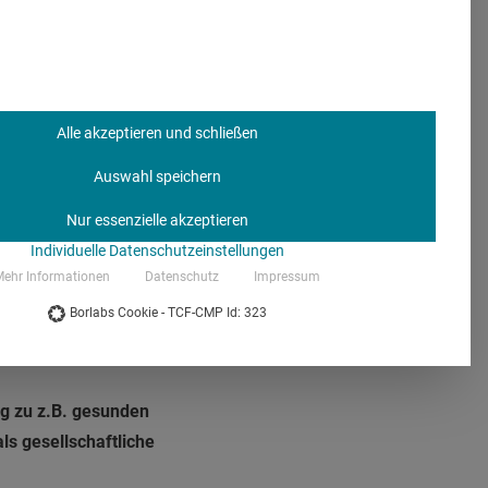
iese mögen zunächst
hnheiten beibehalten und
e Änderungen
elsweise auf Aufzüge und
Alle akzeptieren und schließen
rnt. Auch Balanceübungen
ussten Sie, dass ein
Auswahl speichern
tudio? Social Health ist
Nur essenzielle akzeptieren
Individuelle Datenschutzeinstellungen
ehr Informationen
Datenschutz
Impressum
 schon für
Borlabs Cookie - TCF-CMP Id: 323
 zu erwarten.“
ng zu z.B. gesunden
s gesellschaftliche