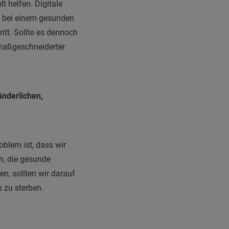
t helfen. Digitale
n bei einem gesunden
itt. Sollte es dennoch
, maßgeschneiderter
änderlichen,
blem ist, dass wir
n, die gesunde
n, sollten wir darauf
h zu sterben.