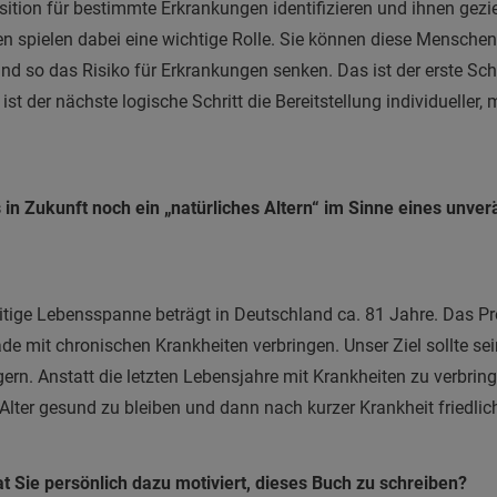
ition für bestimmte Erkrankungen identifizieren und ihnen geziel
spielen dabei eine wichtige Rolle. Sie können diese Mensche
nd so das Risiko für Erkrankungen senken. Das ist der erste Schr
t der nächste logische Schritt die Bereitstellung individueller
s in Zukunft noch ein „natürliches Altern“ im Sinne eines unver
tige Lebensspanne beträgt in Deutschland ca. 81 Jahre. Das Pro
de mit chronischen Krankheiten verbringen. Unser Ziel sollte sei
rn. Anstatt die letzten Lebensjahre mit Krankheiten zu verbringe
 Alter gesund zu bleiben und dann nach kurzer Krankheit friedlic
t Sie persönlich dazu motiviert, dieses Buch zu schreiben?