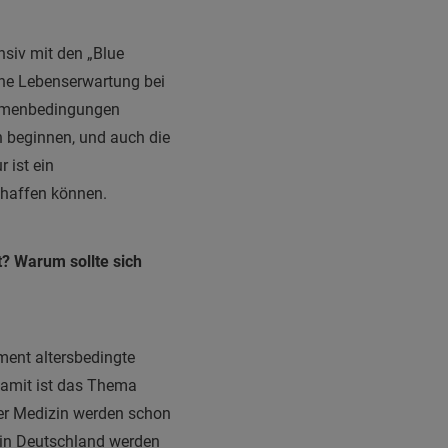
siv mit den „Blue
ohe Lebenserwartung bei
ahmenbedingungen
n beginnen, und auch die
 ist ein
chaffen können.
t? Warum sollte sich
ment altersbedingte
damit ist das Thema
er Medizin werden schon
 in Deutschland werden