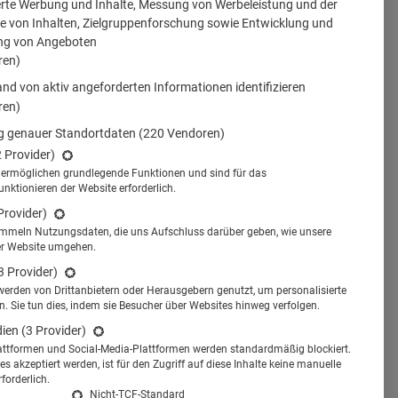
erte Werbung und Inhalte, Messung von Werbeleistung und der
 von Inhalten, Zielgruppenforschung sowie Entwicklung und
ng von Angeboten
ren)
nd von aktiv angeforderten Informationen identifizieren
ren)
 genauer Standortdaten
(220 Vendoren)
2 Provider)
s ermöglichen grundlegende Funktionen und sind für das
tionieren der Website erforderlich.
Provider)
ammeln Nutzungsdaten, die uns Aufschluss darüber geben, wie unsere
er Website umgehen.
3 Provider)
werden von Drittanbietern oder Herausgebern genutzt, um personalisierte
 Sie tun dies, indem sie Besucher über Websites hinweg verfolgen.
dien
(3 Provider)
attformen und Social-Media-Plattformen werden standardmäßig blockiert.
s akzeptiert werden, ist für den Zugriff auf diese Inhalte keine manuelle
 die Menschen zunehmend
forderlich.
Nicht-TCF-Standard