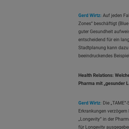
Gerd Wirtz:
Auf jeden Fa
Zones“ beschäftigt (Blu
guter Gesundheit aufwei
entscheidend für ein lan
Stadtplanung kann dazu 
beeindruckendes Beispie
Health Relations: Welche
Pharma mit „gesunder L
Gerd Wirtz
:
Die „TAME“-S
Erkrankungen verzögern 
„Longevity“ in der Phar
für Longevity ausgegebe