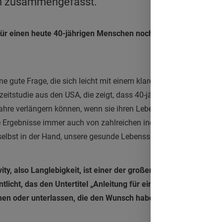
h zusammengefasst.
s für einen heute 40-jährigen Menschen noch möglich, bei gute
ne gute Frage, die sich leicht mit einem klaren JA beantworten l
itstudie aus den USA, die zeigt, dass 40-jährige Männer ihre 
re verlängern können, wenn sie ihren Lebensstil in verschiede
 Ergebnisse immer auch von zahlreichen individuellen Faktoren
selbst in der Hand, unsere gesunde Lebensspanne zu verlängern
ity, also Langlebigkeit, ist einer der großen gesellschaftliche
tlicht, das den Untertitel „Anleitung für ein langes und gesun
 oder unterlassen, die den Wunsch haben, gesund länger zu