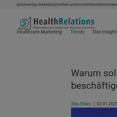
Schnellzugriff
aerzteverlag.de
Mediadaten
Über uns
Kontakt
Newsletter
Gespei
Header
Healthcare Marketing
Trends
Doc Insight
Suchfeld
Warum soll
beschäftig
Silja Elfers
|
02.01.202