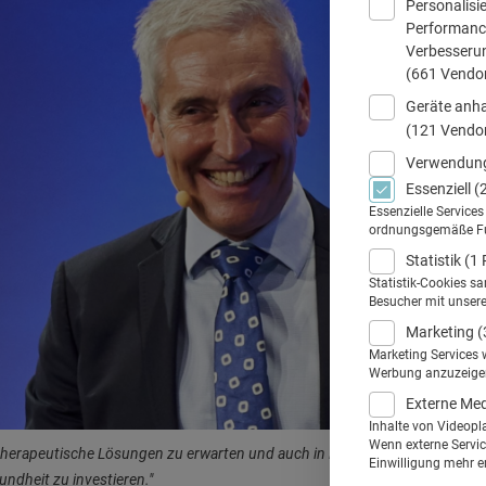
Personalisi
Performance
Verbesseru
(661 Vendo
Geräte anha
(121 Vendo
Verwendung
Essenziell
(
Essenzielle Service
ordnungsgemäße Funk
Statistik
(1 
Statistik-Cookies s
Besucher mit unser
Marketing
(
Marketing Services 
Werbung anzuzeigen.
Externe Me
Inhalte von Videopl
Wenn externe Service
ele therapeutische Lösungen zu erwarten und auch in Deutschland werden
Einwilligung mehr er
sundheit zu investieren."