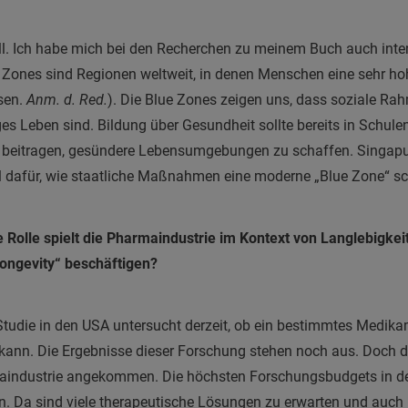
ll. Ich habe mich bei den Recherchen zu meinem Buch auch inten
e Zones sind Regionen weltweit, in denen Menschen eine sehr h
sen.
Anm. d. Red.
). Die Blue Zones zeigen uns, dass soziale R
ges Leben sind. Bildung über Gesundheit sollte bereits in Schule
beitragen, gesündere Lebensumgebungen zu schaffen. Singapur
l dafür, wie staatliche Maßnahmen eine moderne „Blue Zone“ s
 Rolle spielt die Pharmaindustrie im Kontext von Langlebigkei
ongevity“ beschäftigen?
tudie in den USA untersucht derzeit, ob ein bestimmtes Medika
kann. Die Ergebnisse dieser Forschung stehen noch aus. Doch 
maindustrie angekommen. Die höchsten Forschungsbudgets in d
n. Da sind viele therapeutische Lösungen zu erwarten und auch