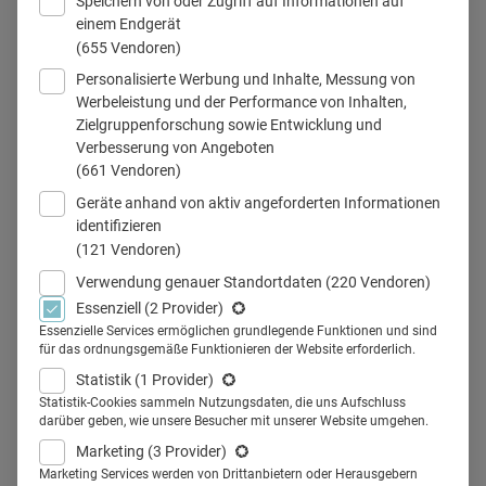
Speichern von oder Zugriff auf Informationen auf
einem Endgerät
(655 Vendoren)
Personalisierte Werbung und Inhalte, Messung von
Werbeleistung und der Performance von Inhalten,
Zielgruppenforschung sowie Entwicklung und
Verbesserung von Angeboten
Teilen
(661 Vendoren)
Geräte anhand von aktiv angeforderten Informationen
identifizieren
(121 Vendoren)
Stellen Sie sich vor: Sie haben
Verwendung genauer Standortdaten
(220 Vendoren)
Essenziell
(2 Provider)
Kopfschmerzen und fragen sich,
Essenzielle Services ermöglichen grundlegende Funktionen und sind
für das ordnungsgemäße Funktionieren der Website erforderlich.
was Sie tun können. Professor
Statistik
(1 Provider)
Gerlach von der Universität
Statistik-Cookies sammeln Nutzungsdaten, die uns Aufschluss
darüber geben, wie unsere Besucher mit unserer Website umgehen.
Frankfurt entwirft ein
Marketing
(3 Provider)
Marketing Services werden von Drittanbietern oder Herausgebern