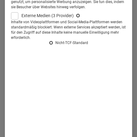
Zukunftsszenario, wie es im Jahr
genutzt, um personalisierte Werbung anzuzeigen. Sie tun dies, indem
sie Besucher über Websites hinweg verfolgen.
2025 in diesem Fall weitergehen
Externe Medien
(3 Provider)
könnte.
Inhalte von Videoplattformen und Social-Media-Plattformen werden
standardmäßig blockiert. Wenn externe Services akzeptiert werden, ist
für den Zugriff auf diese Inhalte keine manuelle Einwilligung mehr
erforderlich.
Als Vorsitzender des Sachverständigenrats zur
Nicht-TCF-Standard
Begutachtung der Entwicklung im Gesundheitswesen berät
Prof. Dr. med. Ferdinand M. Gerlach
den Bundesrat, den
Bundestag und die Bundesregierung. Er besitzt also einen
Überblick über viele Maßnahmen und Reglementierungen
im digitalisierten Gesundheitsbereich. Und obwohl noch
viele dicke Bretter zu bohren sind und es keine zentrale
Koordination einer Digitalstrategie über alle Ministerien
hinweg gibt,
könnte er sich im Jahr 2025 folgendes
Szenario
eines Patientenbesuchs in Deutschland
vorstellen:
"Stellen Sie sich vor: Sie haben Kopfschmerzen
und fragen, was Sie tun können. Im Jahr 2025 haben Sie in