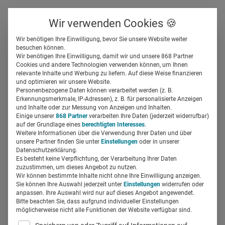
Über uns
Kontakt
Wir verwenden Cookies 🍪
Newsletter
Gespeicherte Beiträge
Wir benötigen Ihre Einwilligung, bevor Sie unsere Website weiter
Suchfeld
besuchen können.
Wir benötigen Ihre Einwilligung, damit wir und unsere 868 Partner
Chatbot-Diagnose im Jahr
Cookies und andere Technologien verwenden können, um Ihnen
relevante Inhalte und Werbung zu liefern. Auf diese Weise finanzieren
2025: Schöne neue
Suchen
und optimieren wir unsere Website.
Personenbezogene Daten können verarbeitet werden (z. B.
Digitalwelt?
Erkennungsmerkmale, IP-Adressen), z. B. für personalisierte Anzeigen
und Inhalte oder zur Messung von Anzeigen und Inhalten.
Einige unserer
868 Partner
verarbeiten Ihre Daten (jederzeit widerrufbar)
auf der Grundlage eines
berechtigten Interesses
.
Lukas Hoffmann
20.12.2018
3 Min Lesezeit
Weitere Informationen über die Verwendung Ihrer Daten und über
unsere Partner finden Sie unter
Einstellungen
oder in unserer
Datenschutzerklärung.
Es besteht keine Verpflichtung, der Verarbeitung Ihrer Daten
zuzustimmen, um dieses Angebot zu nutzen.
Wir können bestimmte Inhalte nicht ohne Ihre Einwilligung anzeigen.
Sie können Ihre Auswahl jederzeit unter
Einstellungen
widerrufen oder
anpassen. Ihre Auswahl wird nur auf dieses Angebot angewendet.
Bitte beachten Sie, dass aufgrund individueller Einstellungen
möglicherweise nicht alle Funktionen der Website verfügbar sind.