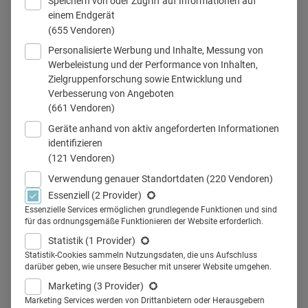
Speichern von oder Zugriff auf Informationen auf
einem Endgerät
(655 Vendoren)
Personalisierte Werbung und Inhalte, Messung von
Werbeleistung und der Performance von Inhalten,
Teilen
Zielgruppenforschung sowie Entwicklung und
Verbesserung von Angeboten
(661 Vendoren)
Geräte anhand von aktiv angeforderten Informationen
identifizieren
Ob Digital, OTC, Rx oder Dental –
(121 Vendoren)
die Shortlist der COMPRIX
Verwendung genauer Standortdaten
(220 Vendoren)
Essenziell
(2 Provider)
Nominierungen in insgesamt
Essenzielle Services ermöglichen grundlegende Funktionen und sind
für das ordnungsgemäße Funktionieren der Website erforderlich.
sieben Kategorien steht. 186
Statistik
(1 Provider)
Finalisten gehen ins Rennen um
Statistik-Cookies sammeln Nutzungsdaten, die uns Aufschluss
darüber geben, wie unsere Besucher mit unserer Website umgehen.
die begehrten Gold-Awards des
Marketing
(3 Provider)
Marketing Services werden von Drittanbietern oder Herausgebern