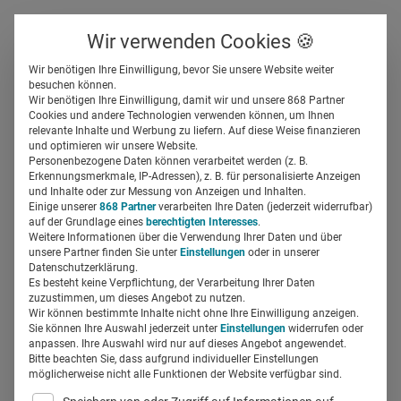
Über uns
Kontakt
Wir verwenden Cookies 🍪
Newsletter
Gespeicherte Beiträge
Wir benötigen Ihre Einwilligung, bevor Sie unsere Website weiter
Suchfeld
besuchen können.
Wir benötigen Ihre Einwilligung, damit wir und unsere 868 Partner
COMPRIX 2019: Das sind die
Cookies und andere Technologien verwenden können, um Ihnen
relevante Inhalte und Werbung zu liefern. Auf diese Weise finanzieren
Finalisten
Suchen
und optimieren wir unsere Website.
Personenbezogene Daten können verarbeitet werden (z. B.
Erkennungsmerkmale, IP-Adressen), z. B. für personalisierte Anzeigen
Denise Krell
und Inhalte oder zur Messung von Anzeigen und Inhalten.
28.03.2019
2 Min Lesezeit
Einige unserer
868 Partner
verarbeiten Ihre Daten (jederzeit widerrufbar)
auf der Grundlage eines
berechtigten Interesses
.
Weitere Informationen über die Verwendung Ihrer Daten und über
unsere Partner finden Sie unter
Einstellungen
oder in unserer
Datenschutzerklärung.
Es besteht keine Verpflichtung, der Verarbeitung Ihrer Daten
zuzustimmen, um dieses Angebot zu nutzen.
Wir können bestimmte Inhalte nicht ohne Ihre Einwilligung anzeigen.
Sie können Ihre Auswahl jederzeit unter
Einstellungen
widerrufen oder
anpassen. Ihre Auswahl wird nur auf dieses Angebot angewendet.
Bitte beachten Sie, dass aufgrund individueller Einstellungen
möglicherweise nicht alle Funktionen der Website verfügbar sind.