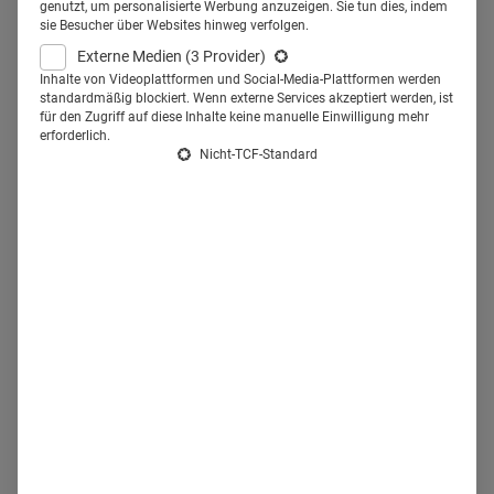
Wettbewerbs für kreative
genutzt, um personalisierte Werbung anzuzeigen. Sie tun dies, indem
sie Besucher über Websites hinweg verfolgen.
Healthcare-Kommunikation.
Externe Medien
(3 Provider)
Spitzenreiter unter den
Inhalte von Videoplattformen und Social-Media-Plattformen werden
standardmäßig blockiert. Wenn externe Services akzeptiert werden, ist
für den Zugriff auf diese Inhalte keine manuelle Einwilligung mehr
Nominierten ist die Agentur
erforderlich.
Nicht-TCF-Standard
Schmittgall Health mit insgesamt
24 Final-Tickets.
Zum 27. Mal in Folge werden am 24. Mai 2019 die
COMPRIX Awards verliehen. Der Vorentscheid um die
begehrte Auszeichnung ist jetzt gefallen.
186 Finalisten
sicherten sich die Tickets zur großen Preisverleihung im
Berliner Tipi am Kanzleramt.