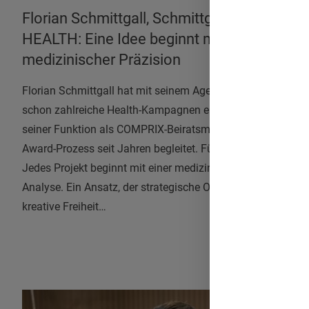
Florian Schmittgall, Schmittgall
HEALTH: Eine Idee beginnt mit
medizinischer Präzision
Florian Schmittgall hat mit seinem Agenturteam
schon zahlreiche Health-Kampagnen erstellt und in
seiner Funktion als COMPRIX-Beiratsmitglied den
Award-Prozess seit Jahren begleitet. Für ihn ist klar:
Jedes Projekt beginnt mit einer medizinischen
Analyse. Ein Ansatz, der strategische Orientierung und
kreative Freiheit…