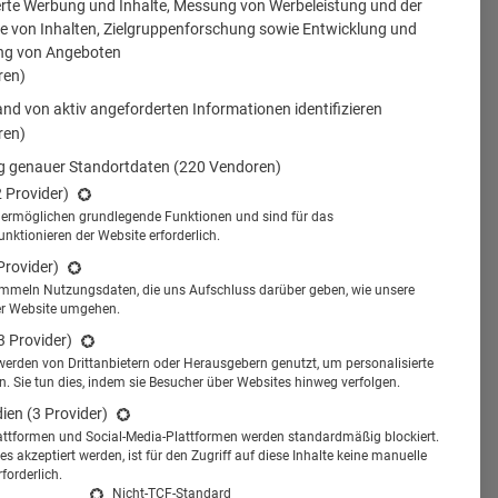
erte Werbung und Inhalte, Messung von Werbeleistung und der
 von Inhalten, Zielgruppenforschung sowie Entwicklung und
t
Gehalt Pharma
Gesundheits-Apps
ng von Angeboten
ren)
nd von aktiv angeforderten Informationen identifizieren
ren)
 genauer Standortdaten
(220 Vendoren)
2 Provider)
s ermöglichen grundlegende Funktionen und sind für das
tionieren der Website erforderlich.
Provider)
ammeln Nutzungsdaten, die uns Aufschluss darüber geben, wie unsere
er Website umgehen.
3 Provider)
werden von Drittanbietern oder Herausgebern genutzt, um personalisierte
 Sie tun dies, indem sie Besucher über Websites hinweg verfolgen.
dien
(3 Provider)
attformen und Social-Media-Plattformen werden standardmäßig blockiert.
s akzeptiert werden, ist für den Zugriff auf diese Inhalte keine manuelle
26.11.2025
26.11.2025
forderlich.
Nicht-TCF-Standard