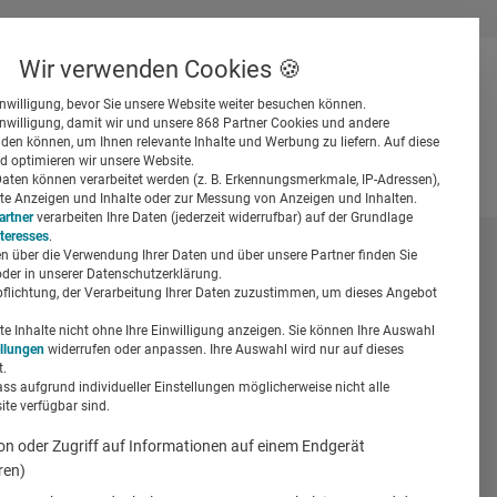
Wir verwenden Cookies 🍪
inwilligung, bevor Sie unsere Website weiter besuchen können.
inwilligung, damit wir und unsere 868 Partner Cookies und andere
er
en können, um Ihnen relevante Inhalte und Werbung zu liefern. Auf diese
d optimieren wir unsere Website.
ten können verarbeitet werden (z. B. Erkennungsmerkmale, IP-Adressen),
ierte Anzeigen und Inhalte oder zur Messung von Anzeigen und Inhalten.
artner
verarbeiten Ihre Daten (jederzeit widerrufbar) auf der Grundlage
nteresses
.
n über die Verwendung Ihrer Daten und über unsere Partner finden Sie
Suchen
der in unserer Datenschutzerklärung.
pflichtung, der Verarbeitung Ihrer Daten zuzustimmen, um dieses Angebot
 Inhalte nicht ohne Ihre Einwilligung anzeigen. Sie können Ihre Auswahl
ellungen
widerrufen oder anpassen. Ihre Auswahl wird nur auf dieses
.
ass aufgrund individueller Einstellungen möglicherweise nicht alle
te verfügbar sind.
on oder Zugriff auf Informationen auf einem Endgerät
althcare
Comprix
ren)
Entwicklung
Digitale Medizin Ärzte