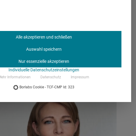
Rolle spielt KI? Und was passiert, wenn die zündende
Idee nicht kommen will? Andreas Moser, Group CEO
von CAKE und Jury-Mitglied beim COMPRIX, gewährt
einen Blick ins Agenturlabor.
Alle akzeptieren und schließen
Auswahl speichern
Nur essenzielle akzeptieren
Individuelle Datenschutzeinstellungen
ehr Informationen
Datenschutz
Impressum
Borlabs Cookie - TCF-CMP Id: 323