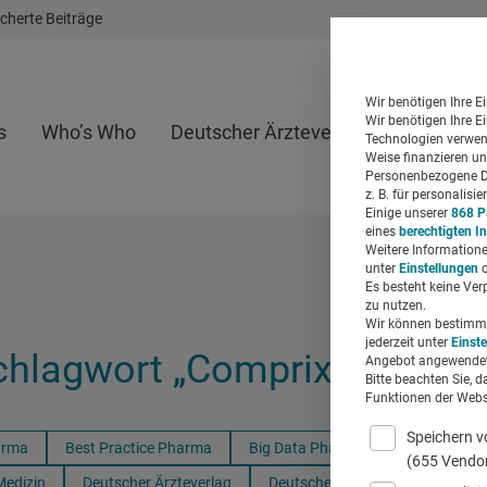
cherte Beiträge
Wir benötigen Ihre E
Wir benötigen Ihre E
s
Who’s Who
Deutscher Ärzteverlag
Whitepap
Technologien verwend
Weise finanzieren un
Personenbezogene Da
z. B. für personalis
Einige unserer
868 P
eines
berechtigten I
Weitere Informatione
unter
Einstellungen
o
Es besteht keine Ver
zu nutzen.
Wir können bestimmte
jederzeit unter
Einst
Schlagwort „Comprix“
Angebot angewendet
Bitte beachten Sie, d
Funktionen der Websi
Speichern v
arma
Best Practice Pharma
Big Data Pharma
Chatbots He
(655 Vendo
Medizin
Deutscher Ärzteverlag
Deutsches Ärzteblatt
DiGA-