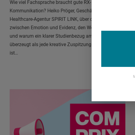
Wie viel Fachsprache braucht gute RX-
Kommunikation? Heiko Pröger, Geschäftsführer der
Healthcare-Agentur SPIRIT LINK, über die Balance
zwischen Emotion und Evidenz, den Wert von Zahlen
und warum ein klarer Studienbezug am Ende mehr
überzeugt als jede kreative Zuspitzung. Das Interview
ist…
M