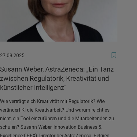
27.08.2025
27.08.2025
Susann Weber, AstraZeneca: „Ein Tanz
zwischen Regulatorik, Kreativität und
künstlicher Intelligenz“
Wie verträgt sich Kreativität mit Regulatorik? Wie
verändert KI die Kreativarbeit? Und warum reicht es
nicht, ein Tool einzuführen und die Mitarbeitenden zu
schulen? Susann Weber, Innovation Business &
Excellence (IBEX) Director bei AstraZeneca, Belgien