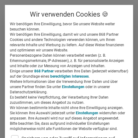
Über uns
Kontakt
Wir verwenden Cookies 🍪
Newsletter
Gespeicherte Beiträge
Wir benötigen Ihre Einwilligung, bevor Sie unsere Website weiter
Suchfeld
besuchen können.
Wir benötigen Ihre Einwilligung, damit wir und unsere 868 Partner
„Mit digitalen Daten
Cookies und andere Technologien verwenden können, um Ihnen
relevante Inhalte und Werbung zu liefern. Auf diese Weise finanzieren
Konzepte entlang der
Suchen
und optimieren wir unsere Website.
Personenbezogene Daten können verarbeitet werden (z. B.
gesamten Patient Journey
Erkennungsmerkmale, IP-Adressen), z. B. für personalisierte Anzeigen
und Inhalte oder zur Messung von Anzeigen und Inhalten.
Einige unserer
868 Partner
verarbeiten Ihre Daten (jederzeit widerrufbar)
denken“
auf der Grundlage eines
berechtigten Interesses
.
Weitere Informationen über die Verwendung Ihrer Daten und über
unsere Partner finden Sie unter
Einstellungen
oder in unserer
Miriam Mirza
09.03.2022
4 Min Lesezeit
Datenschutzerklärung.
Es besteht keine Verpflichtung, der Verarbeitung Ihrer Daten
zuzustimmen, um dieses Angebot zu nutzen.
Wir können bestimmte Inhalte nicht ohne Ihre Einwilligung anzeigen.
Sie können Ihre Auswahl jederzeit unter
Einstellungen
widerrufen oder
anpassen. Ihre Auswahl wird nur auf dieses Angebot angewendet.
Bitte beachten Sie, dass aufgrund individueller Einstellungen
möglicherweise nicht alle Funktionen der Website verfügbar sind.