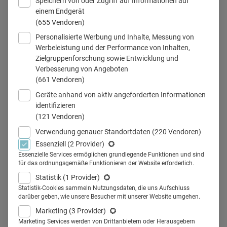
Speichern von oder Zugriff auf Informationen auf
einem Endgerät
(655 Vendoren)
Personalisierte Werbung und Inhalte, Messung von
Werbeleistung und der Performance von Inhalten,
Zielgruppenforschung sowie Entwicklung und
Verbesserung von Angeboten
(661 Vendoren)
Teilen
Geräte anhand von aktiv angeforderten Informationen
identifizieren
(121 Vendoren)
Inga Bergen ist Unternehmerin und eine Visionärin in
Verwendung genauer Standortdaten
(220 Vendoren)
Sachen Digital Health und Zukunft des
Essenziell
(2 Provider)
Gesundheitswesens. Im Interview spricht sie darüber, wie
Essenzielle Services ermöglichen grundlegende Funktionen und sind
für das ordnungsgemäße Funktionieren der Website erforderlich.
Pharmafirmen künftig neue digitale Produkte entwickeln
Statistik
(1 Provider)
sollten.
Statistik-Cookies sammeln Nutzungsdaten, die uns Aufschluss
Als Geschäftsführerin hat sie das Startup magnosco
darüber geben, wie unsere Besucher mit unserer Website umgehen.
aufgebaut, das mittels Laser-Technologie und Künstlicher
Marketing
(3 Provider)
Marketing Services werden von Drittanbietern oder Herausgebern
Intelligenz neue Wege in der Hautkrebsdiagnostik