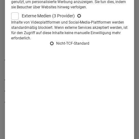
genutzt, um personalisierte Werbung anzuzeigen. Sie tun dies, indem
sie Besucher über Websites hinweg verfolgen.
beschritten hat. Zuvor hat sie als Geschäftsführerin das
Externe Medien
(3 Provider)
Unternehmen welldoo als einen der führenden digitalen
Inhalte von Videoplattformen und Social-Media-Plattformen werden
Dienstleister im Healthcare-Markt etabliert. Außerdem
standardmäßig blockiert. Wenn externe Services akzeptiert werden, ist
für den Zugriff auf diese Inhalte keine manuelle Einwilligung mehr
betreibt sie einen Podcast, in dem sie mit inspirierenden
erforderlich.
Menschen aus dem Gesundheitswesen spricht. Im
Nicht-TCF-Standard
Interview erzählt sie:
Wie sich der Digitale Gesundheitsmarkt gerade
verändert,
welche Rolle die Pharmaindustrie dabei spielt
welche DiGAs sich langfristig durchsetzen werden,
wo die Grenzen der Digitalisierung liegen
Health
Relations: Sie befassen sich mit Digital Health und