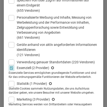
Speichern von oder Zugriff auf Informationen auf
einem Endgerät
(655 Vendoren)
Personalisierte Werbung und Inhalte, Messung von
Werbeleistung und der Performance von Inhalten,
Zielgruppenforschung sowie Entwicklung und
Leonardo Mallmann, Chiesi Deutschland
Verbesserung von Angeboten
© Chiesi Deutschland, freigestellt mit KI
(661 Vendoren)
Geräte anhand von aktiv angeforderten Informationen
identifizieren
(121 Vendoren)
Teilen
Verwendung genauer Standortdaten
(220 Vendoren)
Essenziell
(2 Provider)
Wie gelingt werteorientierte Führung in einem global
Essenzielle Services ermöglichen grundlegende Funktionen und sind
für das ordnungsgemäße Funktionieren der Website erforderlich.
agierenden Pharmaunternehmen? Leonardo
Statistik
(1 Provider)
Mallmann, seit 2024 Geschäftsführer von Chiesi
Statistik-Cookies sammeln Nutzungsdaten, die uns Aufschluss
Deutschland, verbindet persönliche Haltung mit
darüber geben, wie unsere Besucher mit unserer Website umgehen.
unternehmerischer Verantwortung – und rückt
Marketing
(3 Provider)
dabei Nachhaltigkeit, Patientennutzen und kulturelle
Marketing Services werden von Drittanbietern oder Herausgebern