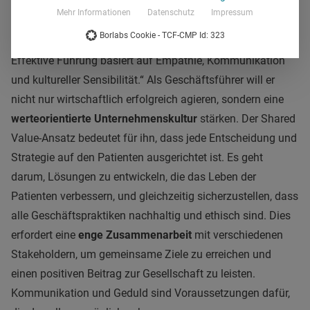
Mehr Informationen
Datenschutz
Impressum
Seine
globale Perspektive
prägt auch seinen Führungsstil:
Borlabs Cookie - TCF-CMP Id: 323
„Ich habe gelernt, flexibel und anpassungsfähig zu sein.
Effektive Führung basiert auf Empathie, Kommunikation
und kultureller Sensibilität.“ Als Geschäftsführer will er
nicht nur wirtschaftlich erfolgreich agieren, sondern eine
werteorientierte Unternehmenskultur
stärken. Der Shared
Value-Ansatz bedeutet für ihn, dass jede Entscheidung und
Strategie auf den Patienten ausgerichtet ist. Es geht
darum, Lösungen zu entwickeln, die das Leben der
Patienten verbessern, und gleichzeitig sicherzustellen, dass
alle Geschäftspraktiken nachhaltig und ethisch sind. Dies
erfordert eine
enge Zusammenarbeit
mit verschiedenen
Stakeholdern, um gemeinsame Ziele zu erreichen und
einen positiven Beitrag zur Gesellschaft zu leisten.
Kommunikation und Geduld sind Voraussetzungen dafür,