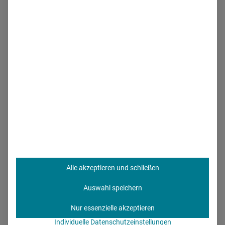
führte ihn rund um den Globus. „Eine der prägnantesten
Stationen war die Zeit als Managing Director von MSD in
den Niederlanden, die mir ermöglicht hat, tief in die
europäische Pharmalandschaft einzutauchen.“ In die
Pharmabranche selbst gelangte er über Umwege. Zuvor
war er im Bereich Financial Services und im
Konsumgüterbereich tätig. Die Erkenntnis, dass die
Pharmabranche auf das Leben so vieler Menschen
positiven Einfluss haben kann, überzeugte ihn, in der
pharmazeutischen Industrie zu arbeiten. Das war vor über
23 Jahren.
Alle akzeptieren und schließen
Auswahl speichern
Nachhaltigkeit als
Nur essenzielle akzeptieren
Führungsprinzip
Individuelle Datenschutzeinstellungen