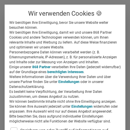
Über uns
Kontakt
Wir verwenden Cookies 🍪
Newsletter
Gespeicherte Beiträge
Wir benötigen Ihre Einwilligung, bevor Sie unsere Website weiter
Suchfeld
besuchen können.
Wir benötigen Ihre Einwilligung, damit wir und unsere 868 Partner
Who’s who: Leonardo
Cookies und andere Technologien verwenden können, um Ihnen
relevante Inhalte und Werbung zu liefern. Auf diese Weise finanzieren
Mallmann, Geschäftsführer
Suchen
und optimieren wir unsere Website.
Personenbezogene Daten können verarbeitet werden (z. B.
Chiesi Deutschland, im
Erkennungsmerkmale, IP-Adressen), z. B. für personalisierte Anzeigen
und Inhalte oder zur Messung von Anzeigen und Inhalten.
Einige unserer
868 Partner
verarbeiten Ihre Daten (jederzeit widerrufbar)
Porträt
auf der Grundlage eines
berechtigten Interesses
.
Weitere Informationen über die Verwendung Ihrer Daten und über
unsere Partner finden Sie unter
Einstellungen
oder in unserer
Regine Marxen
11.06.2025
5 Min Lesezeit
Datenschutzerklärung.
Es besteht keine Verpflichtung, der Verarbeitung Ihrer Daten
zuzustimmen, um dieses Angebot zu nutzen.
Wir können bestimmte Inhalte nicht ohne Ihre Einwilligung anzeigen.
Sie können Ihre Auswahl jederzeit unter
Einstellungen
widerrufen oder
anpassen. Ihre Auswahl wird nur auf dieses Angebot angewendet.
Bitte beachten Sie, dass aufgrund individueller Einstellungen
möglicherweise nicht alle Funktionen der Website verfügbar sind.