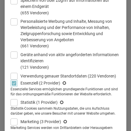
Speichern von oder Zugriff auf Informationen auf
einem Endgerät
(655 Vendoren)
Personalisierte Werbung und Inhalte, Messung von
Werbeleistung und der Performance von Inhalten,
Zielgruppenforschung sowie Entwicklung und
trends 2020 marketing pharma
Verbesserung von Angeboten
(661 Vendoren)
Geräte anhand von aktiv angeforderten Informationen
identifizieren
Teilen
(121 Vendoren)
Verwendung genauer Standortdaten
(220 Vendoren)
Laut Deloitte-Studie bestimmen Menschlichkeit,
Essenziell
(2 Provider)
Essenzielle Services ermöglichen grundlegende Funktionen und sind
Authentizität und Sinnhaftigkeit die globalen
für das ordnungsgemäße Funktionieren der Website erforderlich.
Marketingtrends 2020. Sieben Werte, die in den
Statistik
(1 Provider)
kommenden Monaten auch die Pharmakommunikation
Statistik-Cookies sammeln Nutzungsdaten, die uns Aufschluss
darüber geben, wie unsere Besucher mit unserer Website umgehen.
prägen werden.
Marketing
(3 Provider)
Mitten im Siegeszug der Digitalisierung besinnt sich das
Marketing Services werden von Drittanbietern oder Herausgebern