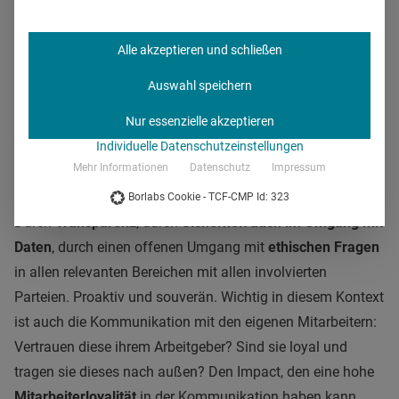
werden.
Alle akzeptieren und schließen
4. Trust. Vertrauen muss man
Auswahl speichern
sich verdienen
Nur essenzielle akzeptieren
Individuelle Datenschutzeinstellungen
Mehr Informationen
Datenschutz
Impressum
Gerade in der Healthcare-Branche ist Trust ein hohes Gut.
Vertrauen müssen sich Pharmaunternehmen verdienen.
Borlabs Cookie - TCF-CMP Id: 323
Durch
Transparenz
, durch
Sicherheit auch im Umgang mit
Daten
, durch einen offenen Umgang mit
ethischen Fragen
in allen relevanten Bereichen mit allen involvierten
Parteien. Proaktiv und souverän. Wichtig in diesem Kontext
ist auch die Kommunikation mit den eigenen Mitarbeitern:
Vertrauen diese ihrem Arbeitgeber? Sind sie loyal und
tragen sie dieses nach außen? Den Impact, den eine hohe
Mitarbeiterloyalität
in der Kommunikation haben kann,