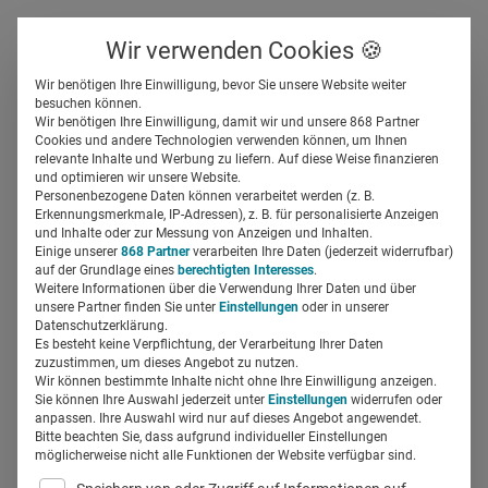
Über uns
Kontakt
Wir verwenden Cookies 🍪
Newsletter
Gespeicherte Beiträge
Wir benötigen Ihre Einwilligung, bevor Sie unsere Website weiter
Suchfeld
besuchen können.
Wir benötigen Ihre Einwilligung, damit wir und unsere 868 Partner
Marketingtrends 2020: 7
Cookies und andere Technologien verwenden können, um Ihnen
relevante Inhalte und Werbung zu liefern. Auf diese Weise finanzieren
Werte, die in der
Suchen
und optimieren wir unsere Website.
Personenbezogene Daten können verarbeitet werden (z. B.
Pharmakommunikation
Erkennungsmerkmale, IP-Adressen), z. B. für personalisierte Anzeigen
und Inhalte oder zur Messung von Anzeigen und Inhalten.
Einige unserer
868 Partner
verarbeiten Ihre Daten (jederzeit widerrufbar)
zählen
auf der Grundlage eines
berechtigten Interesses
.
Weitere Informationen über die Verwendung Ihrer Daten und über
unsere Partner finden Sie unter
Einstellungen
oder in unserer
Regine Marxen
21.11.2019
4 Min Lesezeit
Datenschutzerklärung.
Es besteht keine Verpflichtung, der Verarbeitung Ihrer Daten
zuzustimmen, um dieses Angebot zu nutzen.
Wir können bestimmte Inhalte nicht ohne Ihre Einwilligung anzeigen.
Sie können Ihre Auswahl jederzeit unter
Einstellungen
widerrufen oder
anpassen. Ihre Auswahl wird nur auf dieses Angebot angewendet.
Bitte beachten Sie, dass aufgrund individueller Einstellungen
möglicherweise nicht alle Funktionen der Website verfügbar sind.