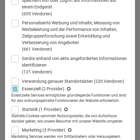
Speichern von oder Zugriff auf Informationen auf
einem Endgerät
(655 Vendoren)
Personalisierte Werbung und Inhalte, Messung von
Werbeleistung und der Performance von Inhalten,
Zielgruppenforschung sowie Entwicklung und
Christoph Andris, Andris Consulting
Verbesserung von Angeboten
© privat
(661 Vendoren)
Geräte anhand von aktiv angeforderten Informationen
identifizieren
(121 Vendoren)
Teilen
Verwendung genauer Standortdaten
(220 Vendoren)
Essenziell
(2 Provider)
Die Pharmabranche steht vor großen
Essenzielle Services ermöglichen grundlegende Funktionen und sind
für das ordnungsgemäße Funktionieren der Website erforderlich.
Herausforderungen: Nachhaltigkeit,
Statistik
(1 Provider)
Fachkräftemangel und eine neue Generation von
Statistik-Cookies sammeln Nutzungsdaten, die uns Aufschluss
Talenten verändern die Anforderungen an
darüber geben, wie unsere Besucher mit unserer Website umgehen.
Unternehmen grundlegend. Christoph Andris,
Marketing
(3 Provider)
Geschäftsführer der Personalberatung Andris
Marketing Services werden von Drittanbietern oder Herausgebern