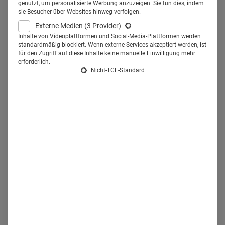
genutzt, um personalisierte Werbung anzuzeigen. Sie tun dies, indem
Consulting, erklärt im Gespräch, welche Rolle
sie Besucher über Websites hinweg verfolgen.
moderne Führung, agile Arbeitsweisen und gezieltes
Externe Medien
(3 Provider)
Marketing dabei spielen – und warum klassische
Inhalte von Videoplattformen und Social-Media-Plattformen werden
standardmäßig blockiert. Wenn externe Services akzeptiert werden, ist
Karrieremodelle zunehmend ausgedient haben.
für den Zugriff auf diese Inhalte keine manuelle Einwilligung mehr
erforderlich.
Nicht-TCF-Standard
Health Relations: Der heutige Arbeitsmarkt verlangt neue
oder andere Kompetenzen von Mitarbeitenden. Welche
sind das?
Christoph Andris:
Was früher Soft Skills waren, sind heute
entscheidende Hard Skills geworden. Führungskräfte im
Pharmamarketing müssen Veränderungen moderieren,
Visionen entwickeln und ihre Teams begeistern können. Es
reicht nicht mehr, fachlich exzellent zu sein. Kandidatinnen
und Kandidaten müssen heute die Fähigkeit haben, auch
unter Druck flexibel zu reagieren, strategisch zu denken