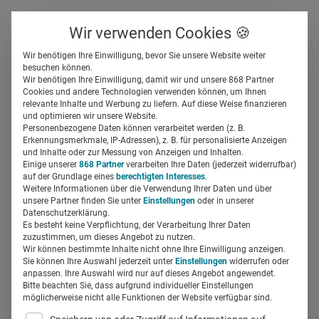
Über uns
Kontakt
Wir verwenden Cookies 🍪
Newsletter
Gespeicherte Beiträge
Wir benötigen Ihre Einwilligung, bevor Sie unsere Website weiter
Suchfeld
besuchen können.
Wir benötigen Ihre Einwilligung, damit wir und unsere 868 Partner
Recruiting im
Cookies und andere Technologien verwenden können, um Ihnen
relevante Inhalte und Werbung zu liefern. Auf diese Weise finanzieren
Pharmamarketing: Die
Suchen
und optimieren wir unsere Website.
Personenbezogene Daten können verarbeitet werden (z. B.
Ansprüche von
Erkennungsmerkmale, IP-Adressen), z. B. für personalisierte Anzeigen
und Inhalte oder zur Messung von Anzeigen und Inhalten.
Einige unserer
868 Partner
verarbeiten Ihre Daten (jederzeit widerrufbar)
Arbeitnehmern steigen
auf der Grundlage eines
berechtigten Interesses
.
Weitere Informationen über die Verwendung Ihrer Daten und über
unsere Partner finden Sie unter
Einstellungen
oder in unserer
Miriam Mirza
07.04.2025
5 Min Lesezeit
Datenschutzerklärung.
Es besteht keine Verpflichtung, der Verarbeitung Ihrer Daten
zuzustimmen, um dieses Angebot zu nutzen.
Wir können bestimmte Inhalte nicht ohne Ihre Einwilligung anzeigen.
Sie können Ihre Auswahl jederzeit unter
Einstellungen
widerrufen oder
anpassen. Ihre Auswahl wird nur auf dieses Angebot angewendet.
Bitte beachten Sie, dass aufgrund individueller Einstellungen
möglicherweise nicht alle Funktionen der Website verfügbar sind.