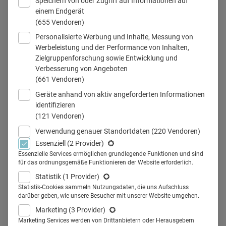
Speichern von oder Zugriff auf Informationen auf
einem Endgerät
tierarzt_klinik-Hund
(655 Vendoren)
Personalisierte Werbung und Inhalte, Messung von
Werbeleistung und der Performance von Inhalten,
Zielgruppenforschung sowie Entwicklung und
Teilen
Verbesserung von Angeboten
(661 Vendoren)
Geräte anhand von aktiv angeforderten Informationen
Eine Infas quo-Studie zeigt: Veterinäre werden digitaler,
identifizieren
(121 Vendoren)
wünschen sich aber einen starken Außendienst. Teil 2
unserer Mini-Serie über Needs und Touchpoints dieser
Verwendung genauer Standortdaten
(220 Vendoren)
Essenziell
(2 Provider)
Zielgruppe.
Essenzielle Services ermöglichen grundlegende Funktionen und sind
Wie digital ticken Tierärzte?
Dr. med. Martin Waitz
,
für das ordnungsgemäße Funktionieren der Website erforderlich.
Geschäftsführer von
vetproduction,
sieht die Zielgruppe im
Statistik
(1 Provider)
Wandel, aber in einem langsamen. "Die Tiermedizin steht
Statistik-Cookies sammeln Nutzungsdaten, die uns Aufschluss
darüber geben, wie unsere Besucher mit unserer Website umgehen.
in Sachen
Digitalisierung
noch ziemlich am Anfang, in der
Marketing
(3 Provider)
Humanmedizin und vielen anderen Ländern wie den USA
Marketing Services werden von Drittanbietern oder Herausgebern