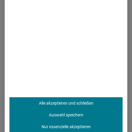
recherchieren im Internet. Immerhin fast die
Hälfte der
Befragten nutzt auch digitale Kanäle
. Das bestätigt Martin
Waitz' Einschätzungen. Die Digitalisierung kommt an in
den Tierarztpraxen, aber zaghaft. Der Außendienst aber
bleibt der Liebling des Tierarztes: Im Durchschnitt, so die
Studie, erhalten Tierärzte
2,6 Besuche von Pharma-
Vertretern
pro Woche
, durchschnittlich 26 Minuten dauert
das einzelne Gespräch. Das ist nicht wenig.
Das schätzen Tierärzte am
Außendienst
Alle akzeptieren und schließen
Die Mehrheit erhofft sich neben individuellen Konditionen
Auswahl speichern
und News aus erster Hand auch, dass die Gespräche
effizient und kurz verlaufen. Können digitale Tools wie
Nur essenzielle akzeptieren