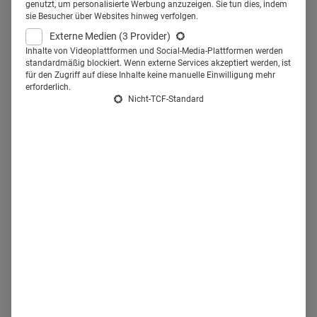
ist man deutlich weiter. Schon jetzt sind klassische
genutzt, um personalisierte Werbung anzuzeigen. Sie tun dies, indem
sie Besucher über Websites hinweg verfolgen.
Vertreterbesuche in Arztpraxen aufgrund von Zeitmangel
Externe Medien
(3 Provider)
häufig unerwünscht. Die Produktinformation wird nicht
Inhalte von Videoplattformen und Social-Media-Plattformen werden
standardmäßig blockiert. Wenn externe Services akzeptiert werden, ist
mehr face to face bei der Tasse Kaffee vermittelt.
für den Zugriff auf diese Inhalte keine manuelle Einwilligung mehr
Stattdessen wird der Veterinär-Pharmareferent zukünftig
erforderlich.
Nicht-TCF-Standard
verstärkt digitale Medien nutzen und anbieten, um mit dem
Tierarzt zu kommunizieren."
In Zukunft
. Im Moment
zeichnen Erhebungen wie die
Infas quo
-Studie ein anderes
Bild der Branche.
Touchpoints:
Informationsverhalten von
Tierärzten