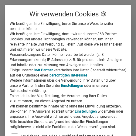
Über uns
Kontakt
Wir verwenden Cookies 🍪
Newsletter
Gespeicherte Beiträge
Wir benötigen Ihre Einwilligung, bevor Sie unsere Website weiter
Suchfeld
besuchen können.
Wir benötigen Ihre Einwilligung, damit wir und unsere 868 Partner
Veterinäre wünschen sich
Cookies und andere Technologien verwenden können, um Ihnen
relevante Inhalte und Werbung zu liefern. Auf diese Weise finanzieren
einen starken Außendienst
Suchen
und optimieren wir unsere Website.
Personenbezogene Daten können verarbeitet werden (z. B.
Erkennungsmerkmale, IP-Adressen), z. B. für personalisierte Anzeigen
Regine Marxen
und Inhalte oder zur Messung von Anzeigen und Inhalten.
09.03.2020
2 Min Lesezeit
Einige unserer
868 Partner
verarbeiten Ihre Daten (jederzeit widerrufbar)
auf der Grundlage eines
berechtigten Interesses
.
Weitere Informationen über die Verwendung Ihrer Daten und über
unsere Partner finden Sie unter
Einstellungen
oder in unserer
Datenschutzerklärung.
Es besteht keine Verpflichtung, der Verarbeitung Ihrer Daten
zuzustimmen, um dieses Angebot zu nutzen.
Wir können bestimmte Inhalte nicht ohne Ihre Einwilligung anzeigen.
Sie können Ihre Auswahl jederzeit unter
Einstellungen
widerrufen oder
anpassen. Ihre Auswahl wird nur auf dieses Angebot angewendet.
Bitte beachten Sie, dass aufgrund individueller Einstellungen
möglicherweise nicht alle Funktionen der Website verfügbar sind.