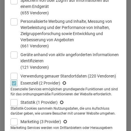
Speichern von oder Zugriff auf Informationen auf
oft schwieriger als die Entwicklung“
einem Endgerät
(655 Vendoren)
Eine gute DiGA zu haben, reicht nicht aus. Hersteller
Personalisierte Werbung und Inhalte, Messung von
müssen Patienten erreichen, Ärzte überzeugen und
Werbeleistung und der Performance von Inhalten,
gleichzeitig steigende Evidenzanforderungen erfüllen. Kai
Zielgruppenforschung sowie Entwicklung und
Verbesserung von Angeboten
Eberhardt, CEO und Mitbegründer von Oviva, spricht über
(661 Vendoren)
die Frage, warum die Kommerzialisierung oft schwieriger
Geräte anhand von aktiv angeforderten Informationen
ist als die Entwicklung einer…
identifizieren
(121 Vendoren)
Verwendung genauer Standortdaten
(220 Vendoren)
29.07.2026
·
Trends
·
6 Min Lesezeit
Mehr lesen
Essenziell
(2 Provider)
Essenzielle Services ermöglichen grundlegende Funktionen und sind
für das ordnungsgemäße Funktionieren der Website erforderlich.
Gehalt im Pharmamarketing: Was
Statistik
(1 Provider)
Statistik-Cookies sammeln Nutzungsdaten, die uns Aufschluss
man wirklich verdient
darüber geben, wie unsere Besucher mit unserer Website umgehen.
Marketing
(3 Provider)
Was verdient man 2026 im Pharmamarketing wirklich? Ein
Marketing Services werden von Drittanbietern oder Herausgebern