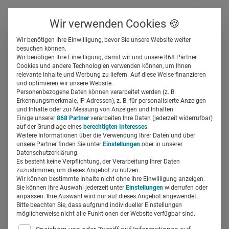
Über uns
Kontakt
Wir verwenden Cookies 🍪
Newsletter
Gespeicherte Beiträge
Wir benötigen Ihre Einwilligung, bevor Sie unsere Website weiter
Suchfeld
besuchen können.
Wir benötigen Ihre Einwilligung, damit wir und unsere 868 Partner
Cookies und andere Technologien verwenden können, um Ihnen
relevante Inhalte und Werbung zu liefern. Auf diese Weise finanzieren
Suchergebnisse
Suchen
und optimieren wir unsere Website.
Personenbezogene Daten können verarbeitet werden (z. B.
Erkennungsmerkmale, IP-Adressen), z. B. für personalisierte Anzeigen
Suchfeld
und Inhalte oder zur Messung von Anzeigen und Inhalten.
Einige unserer
868 Partner
verarbeiten Ihre Daten (jederzeit widerrufbar)
auf der Grundlage eines
berechtigten Interesses
.
Suche starten
Weitere Informationen über die Verwendung Ihrer Daten und über
unsere Partner finden Sie unter
Einstellungen
oder in unserer
Datenschutzerklärung.
Es besteht keine Verpflichtung, der Verarbeitung Ihrer Daten
Es wurden 105 Ergebnisse gefunden
zuzustimmen, um dieses Angebot zu nutzen.
Wir können bestimmte Inhalte nicht ohne Ihre Einwilligung anzeigen.
Sie können Ihre Auswahl jederzeit unter
Einstellungen
widerrufen oder
Kai Eberhardt, Oviva:
anpassen. Ihre Auswahl wird nur auf dieses Angebot angewendet.
Bitte beachten Sie, dass aufgrund individueller Einstellungen
„Kommerzialisierung einer DiGA ist
möglicherweise nicht alle Funktionen der Website verfügbar sind.