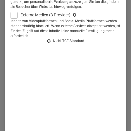
genutzt, um personalisierte Werbung anzuzeigen. Sie tun dies, indem
Überblick über Gehälter nach Rolle, Erfahrung und
sie Besucher über Websites hinweg verfolgen.
Bundesland, von Berufseinstieg bis Key Account
Externe Medien
(3 Provider)
Management.
Inhalte von Videoplattformen und Social-Media-Plattformen werden
standardmäßig blockiert. Wenn externe Services akzeptiert werden, ist
für den Zugriff auf diese Inhalte keine manuelle Einwilligung mehr
erforderlich.
Nicht-TCF-Standard
14.07.2026
·
Trends
·
7 Min Lesezeit
Mehr lesen
Aktuelle Trends im
Pharmamarketing in Deutschland:
Der Überblick
KI schreibt, personalisiert und analysiert. Und macht
gerade dadurch echte Stimmen wertvoller. Welche Trends
das Pharma-Marketing in Deutschland aktuell bestimmen,
von Omnichannel über GEO bis Ambassador-Marketing.