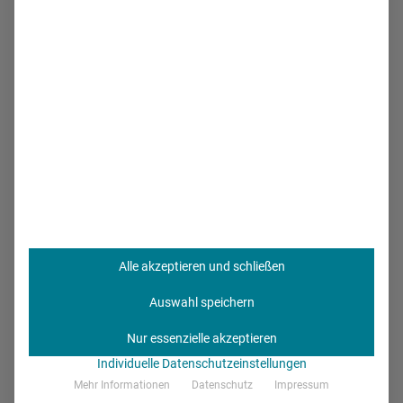
integrativer Bestandteil der Pharmakommunikation. In der
Ansprache der Generation 60 plus ist das nicht immer
einfach. Über welche Kanäle können Pharmaunternehmen
die Best Ager erreichen? Und worauf kommt es in…
Alle akzeptieren und schließen
Auswahl speichern
Nur essenzielle akzeptieren
Individuelle Datenschutzeinstellungen
Mehr Informationen
Datenschutz
Impressum