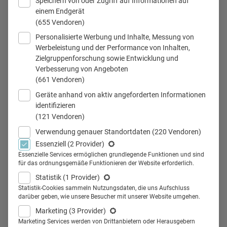
Speichern von oder Zugriff auf Informationen auf
einem Endgerät
(655 Vendoren)
Personalisierte Werbung und Inhalte, Messung von
Werbeleistung und der Performance von Inhalten,
Zielgruppenforschung sowie Entwicklung und
Verbesserung von Angeboten
(661 Vendoren)
Geräte anhand von aktiv angeforderten Informationen
identifizieren
(121 Vendoren)
Verwendung genauer Standortdaten
(220 Vendoren)
Essenziell
(2 Provider)
Essenzielle Services ermöglichen grundlegende Funktionen und sind
für das ordnungsgemäße Funktionieren der Website erforderlich.
28.06.2023
28.06.2023
Statistik
(1 Provider)
Dr. Holger Bartz, Janssen: Der Patient
Statistik-Cookies sammeln Nutzungsdaten, die uns Aufschluss
darüber geben, wie unsere Besucher mit unserer Website umgehen.
bestimmt das Therapieziel mit
Marketing
(3 Provider)
Marketing Services werden von Drittanbietern oder Herausgebern