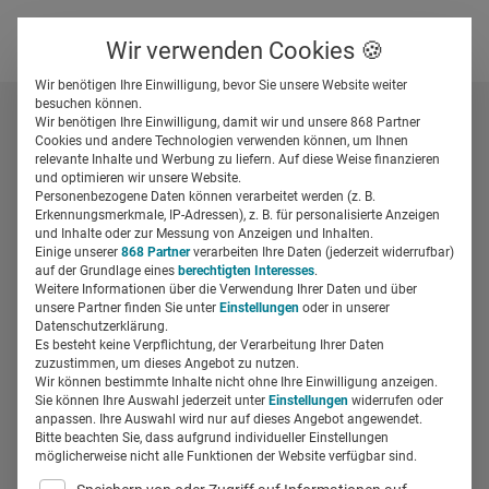
Über uns
Kontakt
Wir verwenden Cookies 🍪
Newsletter
Gespeicherte Beiträge
Wir benötigen Ihre Einwilligung, bevor Sie unsere Website weiter
Suchfeld
besuchen können.
Wir benötigen Ihre Einwilligung, damit wir und unsere 868 Partner
Cookies und andere Technologien verwenden können, um Ihnen
relevante Inhalte und Werbung zu liefern. Auf diese Weise finanzieren
Alle Beiträge mit dem
Suchen
und optimieren wir unsere Website.
Personenbezogene Daten können verarbeitet werden (z. B.
Schlagwort
Erkennungsmerkmale, IP-Adressen), z. B. für personalisierte Anzeigen
und Inhalte oder zur Messung von Anzeigen und Inhalten.
„Patientenkommunikation“
Einige unserer
868 Partner
verarbeiten Ihre Daten (jederzeit widerrufbar)
auf der Grundlage eines
berechtigten Interesses
.
Weitere Informationen über die Verwendung Ihrer Daten und über
unsere Partner finden Sie unter
Einstellungen
oder in unserer
Datenschutzerklärung.
Beiträge filtern
Es besteht keine Verpflichtung, der Verarbeitung Ihrer Daten
zuzustimmen, um dieses Angebot zu nutzen.
Wir können bestimmte Inhalte nicht ohne Ihre Einwilligung anzeigen.
Sie können Ihre Auswahl jederzeit unter
Einstellungen
widerrufen oder
anpassen. Ihre Auswahl wird nur auf dieses Angebot angewendet.
Bitte beachten Sie, dass aufgrund individueller Einstellungen
möglicherweise nicht alle Funktionen der Website verfügbar sind.