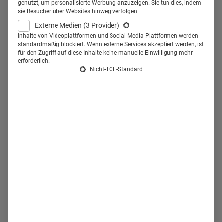
Value Based Healthcare verändert die Rollen von allen
genutzt, um personalisierte Werbung anzuzeigen. Sie tun dies, indem
sie Besucher über Websites hinweg verfolgen.
Playern. Patient:innen sitzen bei
Externe Medien
(3 Provider)
Gesundheitsentscheidungen im Drivers Seat, Ärzt:innen
Inhalte von Videoplattformen und Social-Media-Plattformen werden
werden zu medizinischen Fachberater:innen. Kann das
standardmäßig blockiert. Wenn externe Services akzeptiert werden, ist
für den Zugriff auf diese Inhalte keine manuelle Einwilligung mehr
wirklich funktionieren? Dr. med. Holger Bartz von Janssen
erforderlich.
Deutschland sagt: Ja.
Nicht-TCF-Standard
Partner-Content