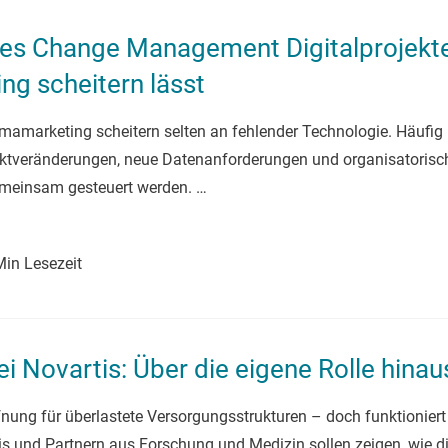
es Change Management Digitalprojekt
g scheitern lässt
rmamarketing scheitern selten an fehlender Technologie. Häufig 
rktveränderungen, neue Datenanforderungen und organisatorisch
gemeinsam gesteuert werden. …
Min Lesezeit
i Novartis: Über die eigene Rolle hina
fnung für überlastete Versorgungsstrukturen – doch funktioniert
tis und Partnern aus Forschung und Medizin sollen zeigen, wie di