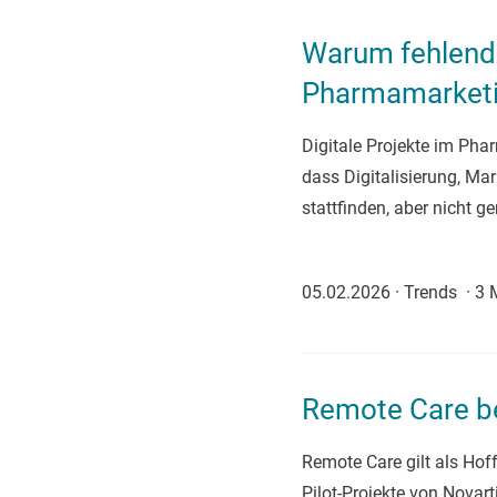
Warum fehlend
Pharmamarketin
Digitale Projekte im Pha
dass Digitalisierung, Ma
stattfinden, aber nicht 
05.02.2026
·
Trends
·
3 
Remote Care be
Remote Care gilt als Hof
Pilot-Projekte von Novar