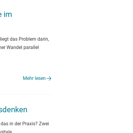
e im
liegt das Problem darin,
er Wandel parallel
Mehr lesen
usdenken
 das in der Praxis? Zwei
gitale