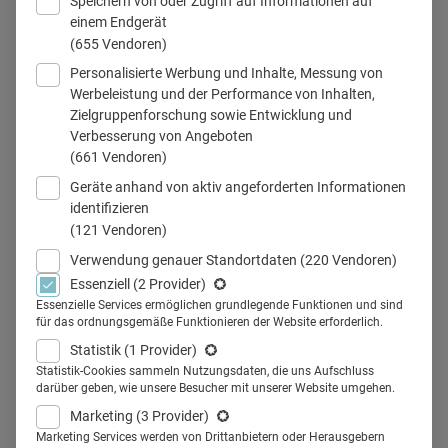
Speichern von oder Zugriff auf Informationen auf
erleichtern hat Tobias Gantner zusammen mit
einem Endgerät
Pharmaunternehmen eine KI entwickelt, die im Bereich des
(655 Vendoren)
Marktzugangs für pharmazeutische Produkte zum Einsatz
Personalisierte Werbung und Inhalte, Messung von
Werbeleistung und der Performance von Inhalten,
kommt.
Zielgruppenforschung sowie Entwicklung und
Verbesserung von Angeboten
(661 Vendoren)
07.06.2023
·
Healthcare Marketing
·
5 Min Lesezeit
Geräte anhand von aktiv angeforderten Informationen
identifizieren
Mehr lesen
(121 Vendoren)
Verwendung genauer Standortdaten
(220 Vendoren)
Essenziell
(2 Provider)
Wie Unternehmen Nutzung und
Essenzielle Services ermöglichen grundlegende Funktionen und sind
Akzeptanz von DiGA steigern
für das ordnungsgemäße Funktionieren der Website erforderlich.
Statistik
(1 Provider)
können
Statistik-Cookies sammeln Nutzungsdaten, die uns Aufschluss
darüber geben, wie unsere Besucher mit unserer Website umgehen.
Healthcare-Unternehmen können einiges tun, um Digitale
Marketing
(3 Provider)
Marketing Services werden von Drittanbietern oder Herausgebern
Gesundheitsanwendungen besser in die Versorgung zu