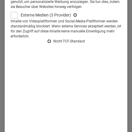
genutzt, um personalisierte Werbung anzuzeigen. Sie tun dies, indem
integrieren und dem „DiGA-Verschreibungseisberg“
sie Besucher über Websites hinweg verfolgen.
entgegenzuwirken, davon ist das Beratungsunternehmen
Externe Medien
(3 Provider)
Inhalte von Videoplattformen und Social-Media-Plattformen werden
Digital Oxygen überzeugt. Wie das gelingt und warum es
standardmäßig blockiert. Wenn externe Services akzeptiert werden, ist
einen Strategiewechsel von digital zu persönlich braucht,
für den Zugriff auf diese Inhalte keine manuelle Einwilligung mehr
erforderlich.
das verrät Senior…
Nicht-TCF-Standard
08.05.2023
·
Healthcare Marketing
·
6 Min Lesezeit
Mehr lesen
South by Southwest 2023 &
Pharma: Tech-Innovationen &
Talente
Uhren, die den Blutzucker tracken und Operateure, die im