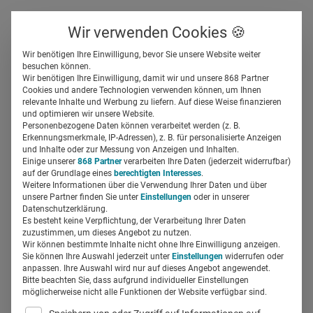
Über uns
Kontakt
Wir verwenden Cookies 🍪
Newsletter
Gespeicherte Beiträge
Wir benötigen Ihre Einwilligung, bevor Sie unsere Website weiter
Suchfeld
besuchen können.
Wir benötigen Ihre Einwilligung, damit wir und unsere 868 Partner
Cookies und andere Technologien verwenden können, um Ihnen
relevante Inhalte und Werbung zu liefern. Auf diese Weise finanzieren
Suchergebnisse
Suchen
und optimieren wir unsere Website.
Personenbezogene Daten können verarbeitet werden (z. B.
Erkennungsmerkmale, IP-Adressen), z. B. für personalisierte Anzeigen
Suchfeld
und Inhalte oder zur Messung von Anzeigen und Inhalten.
Einige unserer
868 Partner
verarbeiten Ihre Daten (jederzeit widerrufbar)
auf der Grundlage eines
berechtigten Interesses
.
Suche starten
Weitere Informationen über die Verwendung Ihrer Daten und über
unsere Partner finden Sie unter
Einstellungen
oder in unserer
Datenschutzerklärung.
Es besteht keine Verpflichtung, der Verarbeitung Ihrer Daten
Es wurden 92 Ergebnisse gefunden
zuzustimmen, um dieses Angebot zu nutzen.
Wir können bestimmte Inhalte nicht ohne Ihre Einwilligung anzeigen.
Sie können Ihre Auswahl jederzeit unter
Einstellungen
widerrufen oder
So verändert KI den Market Access
anpassen. Ihre Auswahl wird nur auf dieses Angebot angewendet.
Bitte beachten Sie, dass aufgrund individueller Einstellungen
möglicherweise nicht alle Funktionen der Website verfügbar sind.
Um das Zulassungsverfahren für neue Medikamente zu