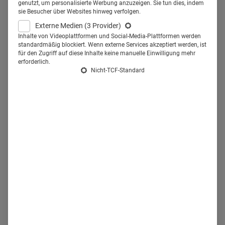
genutzt, um personalisierte Werbung anzuzeigen. Sie tun dies, indem
gefragt, welche Themen sie 2022 beschäftigen werden –
sie Besucher über Websites hinweg verfolgen.
mit Fokus auf die Arztkommunikation.
Externe Medien
(3 Provider)
Inhalte von Videoplattformen und Social-Media-Plattformen werden
standardmäßig blockiert. Wenn externe Services akzeptiert werden, ist
für den Zugriff auf diese Inhalte keine manuelle Einwilligung mehr
09.12.2021
·
Trends
·
3 Min Lesezeit
Mehr lesen
erforderlich.
Nicht-TCF-Standard
Novo Nordisk und Zur Rose-Gruppe
wollen Adipositas Care ausbauen
Mit dem DocMorris Adipositas Care Hub will Novo Nordisk,
gemeinsam mit der Zur Rose-Gruppe, Menschen mit
Adipositas unterstützen. Im April 2021 als „unfertiges
Konstrukt“ entstanden soll der Hub Schritt für Schritt zu
einem „ganzheitliches Ökosystem“ heranwachsen.