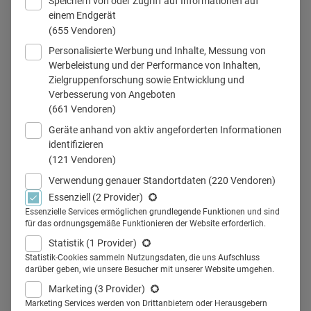
Speichern von oder Zugriff auf Informationen auf
die Branche
einem Endgerät
(655 Vendoren)
Digital Marketing: Was beschäftigt die Branche 2022? Im
Personalisierte Werbung und Inhalte, Messung von
Wesentlichen sind es drei Kernpunkte, mit denen sich
Werbeleistung und der Performance von Inhalten,
Pharma-Marketers in den kommenden Monaten verstärkt
Zielgruppenforschung sowie Entwicklung und
Verbesserung von Angeboten
beschäftigen werden: Data Experience, Customer
(661 Vendoren)
Experience und der erweiterte Patientenfokus.
Geräte anhand von aktiv angeforderten Informationen
identifizieren
(121 Vendoren)
05.01.2022
·
Trends
·
4 Min Lesezeit
Mehr lesen
Verwendung genauer Standortdaten
(220 Vendoren)
Essenziell
(2 Provider)
Essenzielle Services ermöglichen grundlegende Funktionen und sind
Nachgefragt: Welche Trends gibt es
für das ordnungsgemäße Funktionieren der Website erforderlich.
in der Arztkommunikation 2022?
Statistik
(1 Provider)
Statistik-Cookies sammeln Nutzungsdaten, die uns Aufschluss
darüber geben, wie unsere Besucher mit unserer Website umgehen.
Welche Trends sind 2022 im Pharmamarketing Thema?
Marketing
(3 Provider)
Wir haben vier Expertinnen und Experten aus der Branche
Marketing Services werden von Drittanbietern oder Herausgebern