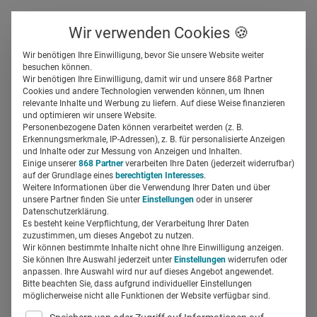
Über uns
Kontakt
Wir verwenden Cookies 🍪
Newsletter
Gespeicherte Beiträge
Wir benötigen Ihre Einwilligung, bevor Sie unsere Website weiter
Suchfeld
besuchen können.
Wir benötigen Ihre Einwilligung, damit wir und unsere 868 Partner
Cookies und andere Technologien verwenden können, um Ihnen
relevante Inhalte und Werbung zu liefern. Auf diese Weise finanzieren
Suchergebnisse
Suchen
und optimieren wir unsere Website.
Personenbezogene Daten können verarbeitet werden (z. B.
Erkennungsmerkmale, IP-Adressen), z. B. für personalisierte Anzeigen
Suchfeld
und Inhalte oder zur Messung von Anzeigen und Inhalten.
Einige unserer
868 Partner
verarbeiten Ihre Daten (jederzeit widerrufbar)
auf der Grundlage eines
berechtigten Interesses
.
Suche starten
Weitere Informationen über die Verwendung Ihrer Daten und über
unsere Partner finden Sie unter
Einstellungen
oder in unserer
Datenschutzerklärung.
Es besteht keine Verpflichtung, der Verarbeitung Ihrer Daten
Es wurden 92 Ergebnisse gefunden
zuzustimmen, um dieses Angebot zu nutzen.
Wir können bestimmte Inhalte nicht ohne Ihre Einwilligung anzeigen.
Sie können Ihre Auswahl jederzeit unter
Einstellungen
widerrufen oder
Healthcare Marketing Trends 2022
anpassen. Ihre Auswahl wird nur auf dieses Angebot angewendet.
Bitte beachten Sie, dass aufgrund individueller Einstellungen
– diese Themenfelder beschäftigen
möglicherweise nicht alle Funktionen der Website verfügbar sind.